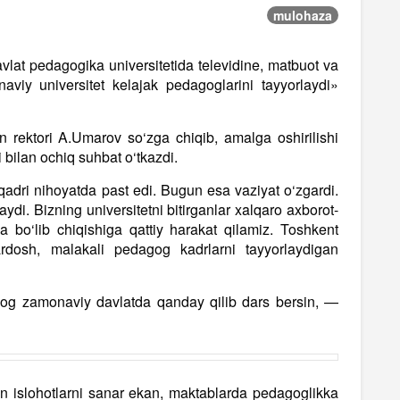
mulohaza
lat pedagogika universitetida televidine, matbuot va
aviy universitet kelajak pedagoglarini tayyorlaydi»
 rektori A.Umarov so‘zga chiqib, amalga oshirilishi
i bilan ochiq suhbat o‘tkazdi.
adri nihoyatda past edi. Bugun esa vaziyat o‘zgardi.
di. Bizning universitetni bitirganlar xalqaro axborot-
 ega bo‘lib chiqishiga qattiy harakat qilamiz. Toshkent
ardosh, malakali pedagog kadrlarni tayyorlaydigan
og zamonaviy davlatda qanday qilib dars bersin, —
 islohotlarni sanar ekan, maktablarda pedagoglikka