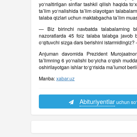
yo‘naltirilgan sinflar tashkil qilish haqida 
ta’lim yo‘nalishida ta’lim olayotgan talabalar
talaba qizlari uchun maktabgacha ta’lim muassa
— Biz birinchi navbatda talabalarning bi
nazoratlarda 45 foiz talaba talabga javob 
o‘qituvchi sizga dars berishini istarmidingiz?
Anjuman davomida Prezident Murojaatnomas
ta’limning 6 yo‘nalishi bo‘yicha o‘qish mudd
oshirilayotgan ishlar to‘g‘risida ma’lumot beril
Manba:
xabar.uz
Abituriyentlar
uchun so‘