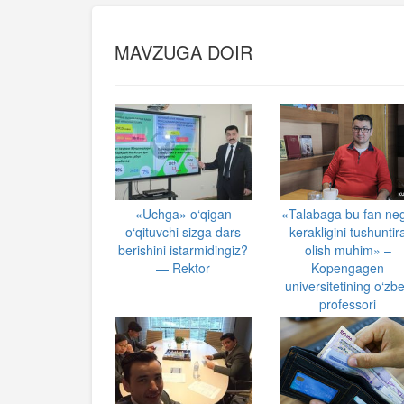
MAVZUGA DOIR
«Uchga» o‘qigan
«Talabaga bu fan ne
o‘qituvchi sizga dars
kerakligini tushuntir
berishini istarmidingiz?
olish muhim» –
— Rektor
Kopengagen
universitetining o‘zb
professori