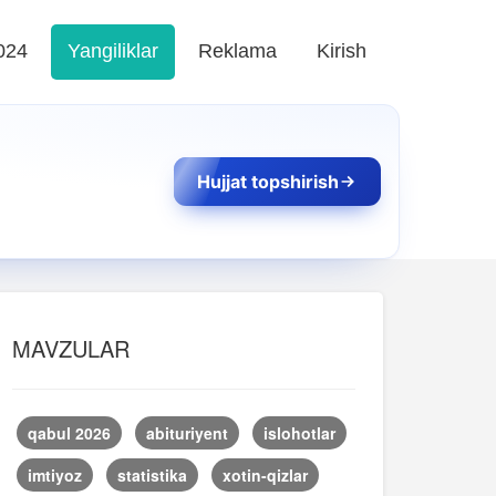
024
Yangiliklar
Reklama
Kirish
Hujjat topshirish
MAVZULAR
qabul 2026
abituriyent
islohotlar
imtiyoz
statistika
xotin-qizlar