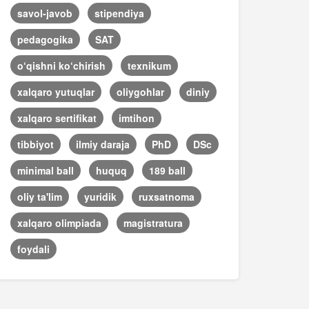
savol-javob
stipendiya
pedagogika
SAT
o‘qishni ko‘chirish
texnikum
xalqaro yutuqlar
oliygohlar
diniy
xalqaro sertifikat
imtihon
tibbiyot
ilmiy daraja
PhD
DSc
minimal ball
huquq
189 ball
oliy ta'lim
yuridik
ruxsatnoma
xalqaro olimpiada
magistratura
foydali