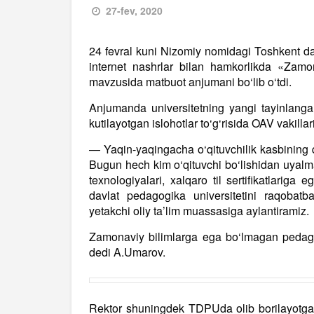
27-fev, 2020
24 fevral kuni Nizomiy nomidagi Toshkent dav
internet nashrlar bilan hamkorlikda «Zamon
mavzusida matbuot anjumani bo‘lib o‘tdi.
Anjumanda universitetning yangi tayinlangan
kutilayotgan islohotlar to‘g‘risida OAV vakillar
— Yaqin-yaqingacha o‘qituvchilik kasbining q
Bugun hech kim o‘qituvchi bo‘lishidan uyalmay
texnologiyalari, xalqaro til sertifikatlariga
davlat pedagogika universitetini raqobatb
yetakchi oliy ta’lim muassasiga aylantiramiz.
Zamonaviy bilimlarga ega bo‘lmagan pedag
dedi A.Umarov.
Rektor shuningdek TDPUda olib borilayotgan