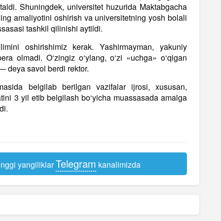
to‘xtaldi. Shuningdek, universitet huzurida Maktabgacha
ning amaliyotini oshirish va universitetning yosh bolali
sasi tashkil qilinishi aytildi.
limini oshirishimiz kerak. Yashirmayman, yakuniy
bera olmadi. O‘zingiz o‘ylang, o‘zi «uchga» o‘qigan
 — deya savol berdi rektor.
ida belgilab berilgan vazifalar ijrosi, xususan,
atini 3 yil etib belgilash bo‘yicha muassasada amalga
di.
Telegram
nggi yangiliklar
kanalimizda