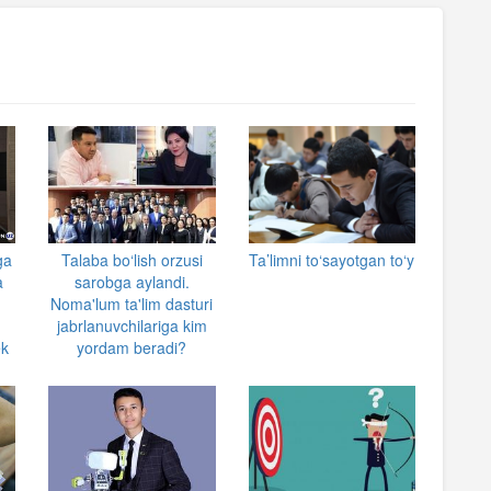
ga
Talaba bo‘lish orzusi
Ta’limni to‘sayotgan to‘y
a
sarobga aylandi.
Noma'lum ta'lim dasturi
jabrlanuvchilariga kim
ek
yordam beradi?