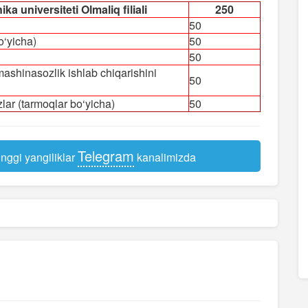
ka universiteti Olmaliq filiali
250
50
bo‘yicha)
50
50
ashinasozlik ishlab chiqarishini
50
lar (tarmoqlar bo‘yicha)
50
Telegram
nggi yangiliklar
kanalimizda