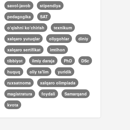
savol-javob
stipendiya
pedagogika
SAT
o‘qishni ko‘chirish
texnikum
xalqaro yutuqlar
oliygohlar
diniy
xalqaro sertifikat
imtihon
tibbiyot
ilmiy daraja
PhD
DSc
huquq
oliy ta'lim
yuridik
ruxsatnoma
xalqaro olimpiada
magistratura
foydali
Samarqand
kvota