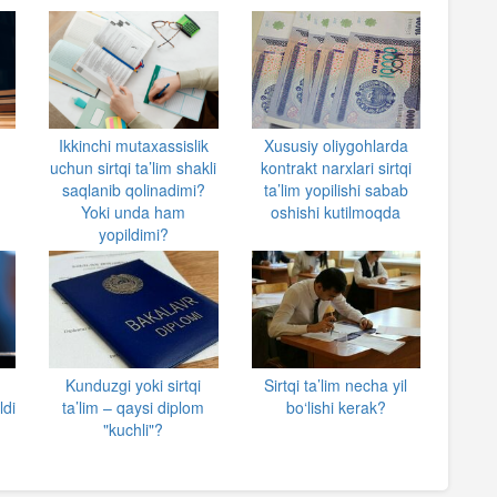
Ikkinchi mutaxassislik
Xususiy oliygohlarda
uchun sirtqi ta’lim shakli
kontrakt narxlari sirtqi
saqlanib qolinadimi?
ta’lim yopilishi sabab
Yoki unda ham
oshishi kutilmoqda
yopildimi?
a
Kunduzgi yoki sirtqi
Sirtqi ta’lim necha yil
ldi
ta’lim – qaysi diplom
bo‘lishi kerak?
"kuchli"?