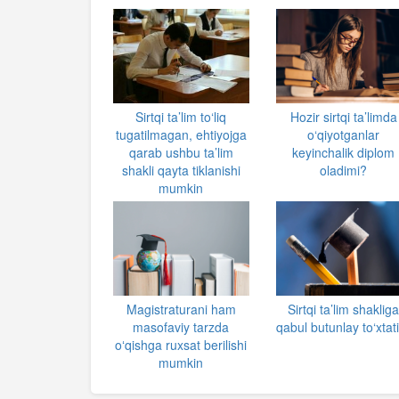
Sirtqi ta’lim to‘liq
Hozir sirtqi ta’limda
tugatilmagan, ehtiyojga
o‘qiyotganlar
qarab ushbu ta’lim
keyinchalik diplom
shakli qayta tiklanishi
oladimi?
mumkin
Magistraturani ham
Sirtqi ta’lim shaklig
masofaviy tarzda
qabul butunlay to‘xtati
oʻqishga ruxsat berilishi
mumkin