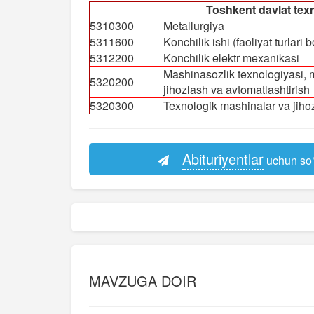
Toshkent davlat texni
5310300
Metallurgiya
5311600
Konchilik ishi (faoliyat turlari 
5312200
Konchilik elektr mexanikasi
Mashinasozlik texnologiyasi, m
5320200
jihozlash va avtomatlashtirish
5320300
Texnologik mashinalar va jihoz
Abituriyentlar
uchun so‘
MAVZUGA DOIR