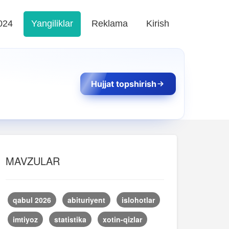
024
Yangiliklar
Reklama
Kirish
Hujjat topshirish
MAVZULAR
qabul 2026
abituriyent
islohotlar
imtiyoz
statistika
xotin-qizlar