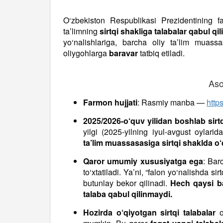
O‘zbekiston Respublikasi Prezidentining 
ta’limning
sirtqi shakliga talabalar qabul qili
yo‘nalishlariga, barcha oliy ta’lim muass
oliygohlarga
baravar
tatbiq etiladi.
Asos
Farmon hujjati
: Rasmiy manba —
http
2025/2026-o‘quv yilidan boshlab sir
yilgi (2025-yilning iyul-avgust oylar
ta’lim muassasasiga sirtqi shaklda o‘
Qaror umumiy xususiyatga ega
: Bar
to‘xtatiladi. Ya’ni, “falon yo‘nalishda s
butunlay bekor qilinadi.
Hech qaysi ba
talaba qabul qilinmaydi.
Hozirda o‘qiyotgan sirtqi talabalar
o‘