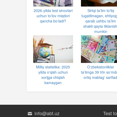
2026-yilda test sinovlari
Sirtqi ta’lim to‘liq
uchun to‘lov miqdori
tugatilmagan, ehtiyoj
qancha bo‘ladi?
qarab ushbu ta’lim
shakli qayta tiklanish
mumkin
Milliy statistika: 2025
O‘zbekistonliklar
yilda o‘qish uchun
ta’limga 39 trln so‘m
xorijga chiqish
ortiq mablag‘ sarflad
kamaygan
info@abt.uz
Test t