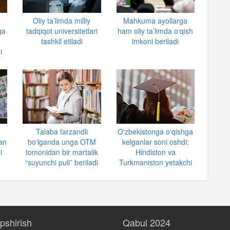
Oliy ta’limda milliy
Mahkuma ayollarga
ga
tadqiqot universitetlari
ham oliy ta’limda o‘qish
tashkil etiladi
imkoni beriladi
i
Talaba farzandli
O‘zbekistonga o‘qishga
dan
bo‘lganda unga OTM
kelganlar soni oshdi:
i
tomonidan bir martalik
Hindiston va
“suyunchi puli” beriladi
Turkmaniston yetakchi
opshirish
Qabul 2024