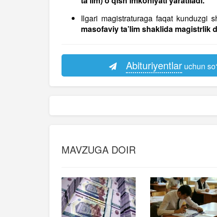
ta’lim) o‘qish imkoniyati yaratiladi.
Ilgari magistraturaga faqat kunduzgi s
masofaviy ta’lim shaklida magistrlik d
Abituriyentlar
uchun so‘
MAVZUGA DOIR