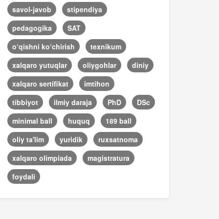
savol-javob
stipendiya
pedagogika
SAT
o‘qishni ko‘chirish
texnikum
xalqaro yutuqlar
oliygohlar
diniy
xalqaro sertifikat
imtihon
tibbiyot
ilmiy daraja
PhD
DSc
minimal ball
huquq
189 ball
oliy ta'lim
yuridik
ruxsatnoma
xalqaro olimpiada
magistratura
foydali