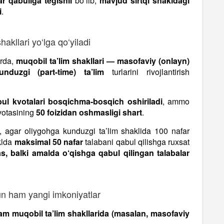
ar qabuliga tegishli
bo‘lib,
mavjud sirtqi shakldagi
i
.
hakllari yo‘lga qo‘yiladi
orda,
muqobil ta’lim shakllari — masofaviy (onlayn)
unduzgi (part-time) ta’lim
turlarini rivojlantirish
bul kvotalari bosqichma-bosqich oshiriladi
, ammo
votasining
50 foizidan oshmasligi shart
.
, agar oliygohga kunduzgi ta’lim shaklida 100 nafar
klda
maksimal 50 nafar
talabani qabul qilishga ruxsat
s, balki amalda o‘qishga qabul qilingan talabalar
n ham yangi imkoniyatlar
am muqobil ta’lim shakllarida (masalan, masofaviy