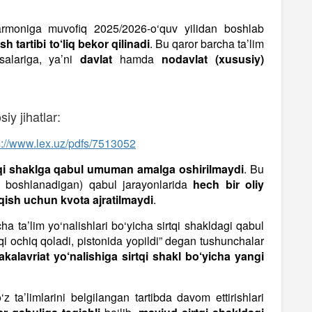
farmoniga muvofiq 2025/2026-o‘quv yilidan boshlab
sh tartibi to‘liq bekor qilinadi
. Bu qaror barcha ta’lim
asalariga, ya’ni
davlat
hamda
nodavlat (xususiy)
iy jihatlar:
s://www.lex.uz/pdfs/7513052
tqi shaklga qabul umuman amalga oshirilmaydi
. Bu
ida boshlanadigan) qabul jarayonlarida
hech bir oliy
qish uchun kvota ajratilmaydi
.
cha ta’lim yo‘nalishlari bo‘yicha sirtqi shakldagi qabul
irtqi ochiq qoladi, pistonida yopildi” degan tushunchalar
kalavriat yo‘nalishiga sirtqi shakl bo‘yicha yangi
z ta’limlarini belgilangan tartibda davom ettirishlari