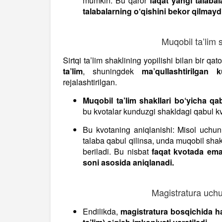
mumkin. Bu qaror
faqat yangi talabal
talabalarning o‘qishini bekor qilmayd
Muqobil ta’lim s
Sirtqi ta’lim shaklining yopilishi bilan bir qat
ta’lim
, shuningdek
ma’qullashtirilgan k
rejalashtirilgan.
Muqobil ta’lim shakllari bo‘yicha qa
bu kvotalar kunduzgi shakldagi qabul k
Bu kvotaning aniqlanishi: Misol uchun
talaba qabul qilinsa, unda muqobil sha
beriladi. Bu nisbat
faqat kvotada ema
soni asosida aniqlanadi.
Magistratura uchu
Endilikda,
magistratura bosqichida h