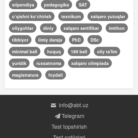
stipendiya
pedagogika
SAT
o‘qishni ko‘chirish
texnikum
xalqaro yutuqlar
oliygohlar
diniy
xalqaro sertifikat
imtihon
tibbiyot
ilmiy daraja
PhD
DSc
minimal ball
huquq
189 ball
oliy ta'lim
yuridik
ruxsatnoma
xalqaro olimpiada
magistratura
foydali
info@abt.uz
Telegram
Test topshirish
Test natijalari