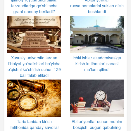
farzandlariga qo‘shimcha
ruxsatnomalarini yuklab olish
grant qanday beriladi?
boshlandi
Xususiy universitetlardan
Ichki ishlar akademiyasiga
tibbiyot yo‘nalishlari bo‘yicha
kirish imtihonlari sanasi
o‘qishni ko‘chirish uchun 129
ma’lum qilindi
ball talab etiladi
Tarix fanidan kirish
Abituriyentlar uchun muhim
imtihonida qanday savollar
bosqich: bugun qabulning