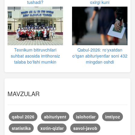
tushadi?
oxirgi kuni
Texnikum bitiruvchilari
Qabul-2026: ro‘yxatdan
suhbat asosida imtihonsiz
o‘tgan abituriyentlar soni 432
talaba bo‘lishi mumkin
mingdan oshdi
MAVZULAR
qabul 2026
abituriyent
islohotlar
imtiyoz
statistika
xotin-qizlar
savol-javob