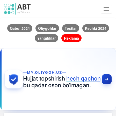
Toggl
navig
Qabul 2024
Oliygohlar
Testlar
Kechki 2024
Yangiliklar
Reklama
MY.OLIYGOH.UZ
Hujjat topshirish
hech qachon
bu qadar oson bo‘lmagan.