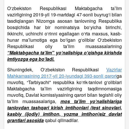
O‘zbekiston Respublikasi Maktabgacha taʼlim
vazirligining 2019-yil 19-martdagi 47-sonli buyrug‘i bilan
tasdiqlangan Nizomga asosan tanlovning Respublika
bosqichida har bir nominatsiya bo‘yicha birinchi,
ikkinchi, uchinchi o‘rinni egallagan o‘rta maxsus, kasb-
hunar maʼlumotiga ega bo‘lgan g‘oliblar O‘zbekiston
Respublikasi oliy taʼlim muassasalarining
“Maktabgacha taʼlim" yo‘nalishiga o‘qishga kirishda
imtiyozga ega bo‘ladi.
Shuningdek, O‘zbekiston Respublikasi
Vazirlar
Mahkamasining 2017-yil 20-iyundagi 393-sonli qarori
ga
muvofiq, “Tarbiyachi" respublika ko‘rik-tanlovi g‘oliblari
Maktabgacha taʼlim vazirligining taqdimnomasiga
muvofiq, Davlat komissiyasining qarori bilan tegishli oliy
taʼlim muassasalariga,
mos taʼlim yo‘nalishlariga
tanlovdan tashqari kirish imtihonlari (test sinovlari,
kasbiy (ijodiy) imtihon, yozma imtihon)siz davlat
grantlari asosida
qabul qilinadilar
.