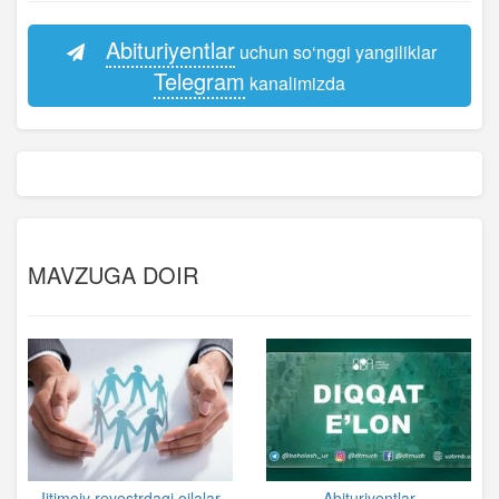
Abituriyentlar
uchun so‘nggi yangiliklar
Telegram
kanalimizda
MAVZUGA DOIR
Ijtimoiy reyestrdagi oilalar
Abituriyentlar