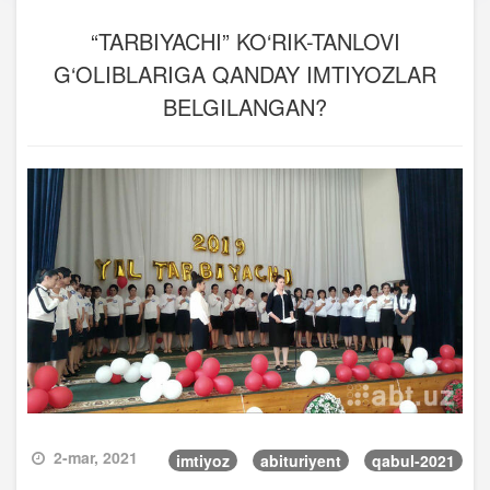
“TARBIYACHI” KO‘RIK-TANLOVI
G‘OLIBLARIGA QANDAY IMTIYOZLAR
BELGILANGAN?
2-mar, 2021
imtiyoz
abituriyent
qabul-2021