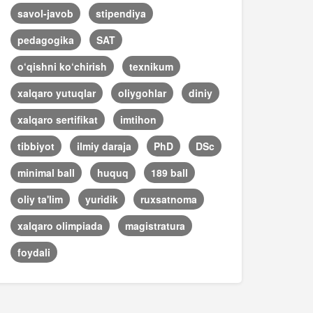
savol-javob
stipendiya
pedagogika
SAT
o‘qishni ko‘chirish
texnikum
xalqaro yutuqlar
oliygohlar
diniy
xalqaro sertifikat
imtihon
tibbiyot
ilmiy daraja
PhD
DSc
minimal ball
huquq
189 ball
oliy ta'lim
yuridik
ruxsatnoma
xalqaro olimpiada
magistratura
foydali