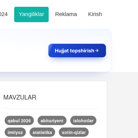
024
Yangiliklar
Reklama
Kirish
Hujjat topshirish
MAVZULAR
qabul 2026
abituriyent
islohotlar
imtiyoz
statistika
xotin-qizlar