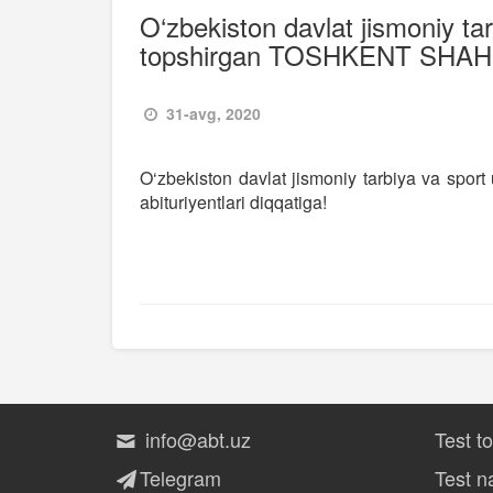
O‘zbekiston davlat jismoniy tar
topshirgan TOSHKENT SHAHRI a
31-avg, 2020
O‘zbekiston davlat jismoniy tarbiya va spo
abituriyentlari diqqatiga!
info@abt.uz
Test t
Telegram
Test na