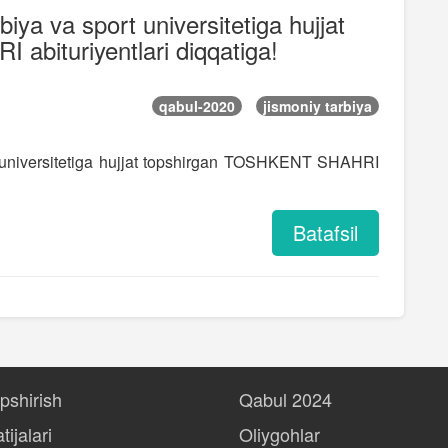
biya va sport universitetiga hujjat
bituriyentlari diqqatiga!
qabul-2020
jismoniy tarbiya
rt universitetiga hujjat topshirgan TOSHKENT SHAHRI
Batafsil
opshirish
Qabul 2024
tijalari
Oliygohlar