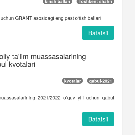
kirish ballari
Toshkent shahri
uchun GRANT asosidagi eng past o‘tish ballari
Batafsil
liy taʼlim muassasalarining
ul kvotalari
kvotalar
qabul-2021
muassasalarining 2021/2022 o‘quv yili uchun qabul
Batafsil