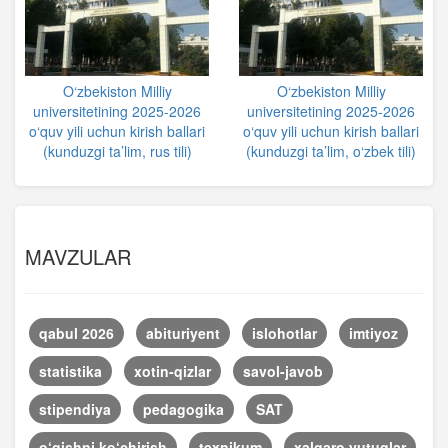
O‘zbekiston Milliy
O‘zbekiston Milliy
universitetining 2025-2026
universitetining 2025-2026
o‘quv yili uchun kirish ballari
o‘quv yili uchun kirish ballari
(kunduzgi ta’lim, rus tili)
(kunduzgi ta’lim, o‘zbek tili)
MAVZULAR
qabul 2026
abituriyent
islohotlar
imtiyoz
statistika
xotin-qizlar
savol-javob
stipendiya
pedagogika
SAT
o‘qishni ko‘chirish
texnikum
xalqaro yutuqlar