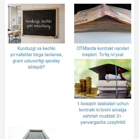
Kunduzgi va kechki
OTMlarda kontrakt narxlari
yo‘nalishlar birga tanlansa,
miqdori. To‘liq ro‘yxat
grant ustuvorligi qanday
ishlaydi?
1-bosqich talabalari uchun
kontrakt to‘lovini amalga
oshirish muddati 31-
yanvargacha uzaytirildi