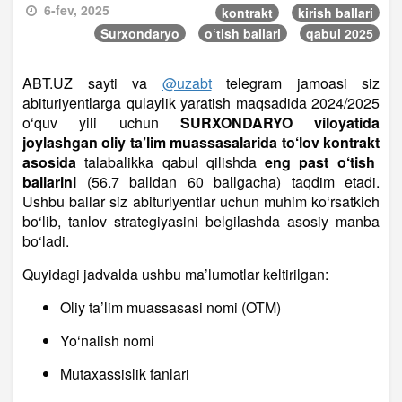
6-fev, 2025
kontrakt
kirish ballari
Surxondaryo
o‘tish ballari
qabul 2025
ABT.UZ sayti va
@uzabt
telegram jamoasi siz
abituriyentlarga qulaylik yaratish maqsadida 2024/2025
o‘quv yili uchun
SURXONDARYO viloyatida
joylashgan oliy ta’lim muassasalarida
to‘lov kontrakt
asosida
talabalikka qabul qilishda
eng past o‘tish
ballarini
(56.7 balldan 60 ballgacha) taqdim etadi.
Ushbu ballar siz abituriyentlar uchun muhim ko‘rsatkich
bo‘lib, tanlov strategiyasini belgilashda asosiy manba
bo‘ladi.
Quyidagi jadvalda ushbu ma’lumotlar keltirilgan:
Oliy ta’lim muassasasi nomi (OTM)
Yo‘nalish nomi
Mutaxassislik fanlari