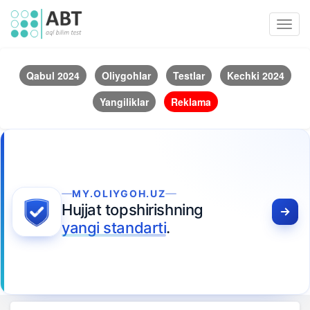
Toggl
navig
Qabul 2024
Oliygohlar
Testlar
Kechki 2024
Yangiliklar
Reklama
MY.OLIYGOH.UZ
Hujjat topshirishning
yangi standarti
.