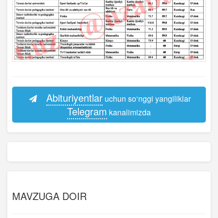
Abituriyentlar
uchun so‘nggi yangiliklar
Telegram
kanalimizda
MAVZUGA DOIR