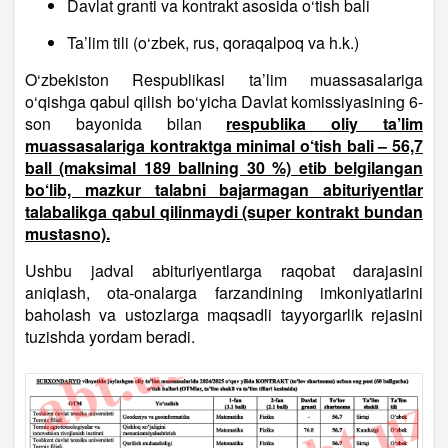
Davlat granti va kontrakt asosida o‘tish bali
Ta’lim tili (o‘zbek, rus, qoraqalpoq va h.k.)
O‘zbekiston Respublikasi ta’lim muassasalariga
o‘qishga qabul qilish bo‘yicha Davlat komissiyasining 6-
son bayonida bilan
respublika oliy ta’lim
muassasalariga kontraktga minimal o‘tish bali – 56,7
ball (maksimal 189 ballning 30 %) etib belgilangan
bo‘lib, mazkur talabni bajarmagan abituriyentlar
talabalikga qabul qilinmaydi (super kontrakt bundan
mustasno).
Ushbu jadval abituriyentlarga raqobat darajasini
aniqlash, ota-onalarga farzandining imkoniyatlarini
baholash va ustozlarga maqsadli tayyorgarlik rejasini
tuzishda yordam beradi.