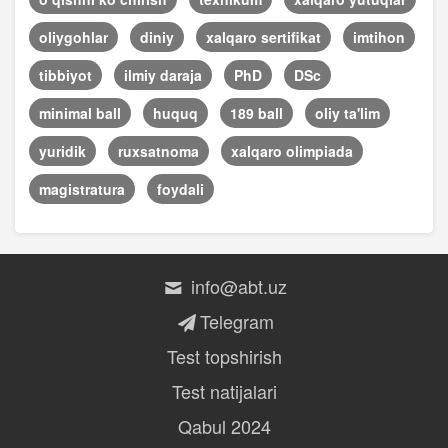
oliygohlar
diniy
xalqaro sertifikat
imtihon
tibbiyot
ilmiy daraja
PhD
DSc
minimal ball
huquq
189 ball
oliy ta'lim
yuridik
ruxsatnoma
xalqaro olimpiada
magistratura
foydali
info@abt.uz
Telegram
Test topshirish
Test natijalari
Qabul 2024