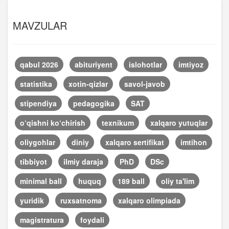
MAVZULAR
qabul 2026
abituriyent
islohotlar
imtiyoz
statistika
xotin-qizlar
savol-javob
stipendiya
pedagogika
SAT
o‘qishni ko‘chirish
texnikum
xalqaro yutuqlar
oliygohlar
diniy
xalqaro sertifikat
imtihon
tibbiyot
ilmiy daraja
PhD
DSc
minimal ball
huquq
189 ball
oliy ta'lim
yuridik
ruxsatnoma
xalqaro olimpiada
magistratura
foydali