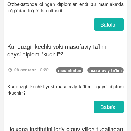
O‘zbekistonda olingan diplomlar endi 38 mamlakatda
to‘g‘ridan-to‘g‘ri tan olinadi
Batafsil
Kunduzgi, kechki yoki masofaviy ta’lim –
qaysi diplom "kuchli"?
08-sentabr, 12:22
maslahatlar
masofaviy ta'lim
Kunduzgi, kechki yoki masofaviy ta’lim – qaysi diplom
"kuchli"?
Batafsil
Bojxona institutini joriy o‘quv yilida tugallagan