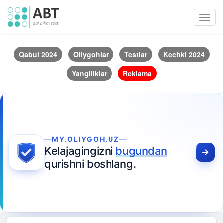
Toggl
navig
Qabul 2024
Oliygohlar
Testlar
Kechki 2024
Yangiliklar
Reklama
MY.OLIYGOH.UZ
Kelajagingizni
bugundan
qurishni boshlang.