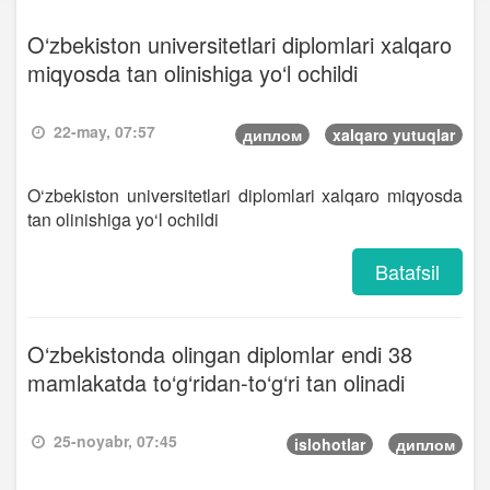
O‘zbekiston universitetlari diplomlari xalqaro
miqyosda tan olinishiga yo‘l ochildi
22-may, 07:57
диплом
xalqaro yutuqlar
O‘zbekiston universitetlari diplomlari xalqaro miqyosda
tan olinishiga yo‘l ochildi
Batafsil
O‘zbekistonda olingan diplomlar endi 38
mamlakatda to‘g‘ridan-to‘g‘ri tan olinadi
25-noyabr, 07:45
islohotlar
диплом