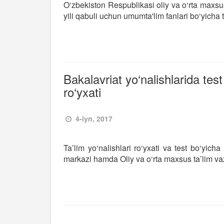
O‘zbekiston Respublikasi oliy va o‘rta maxs
yili qabuli uchun umumta'lim fanlari bo‘yicha t
Bakalavriat yo‘nalishlarida test
ro‘yxati
4-iyn, 2017
Ta’lim yo‘nalishlari ro‘yxati va test bo‘yic
markazi hamda Oliy va o‘rta maxsus ta’lim vaz