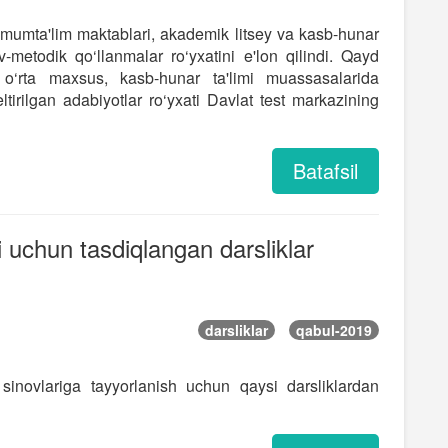
umumta'lim maktablari, akademik litsey va kasb-hunar
uv-metodik qo‘llanmalar ro‘yxatini e'lon qilindi. Qayd
 o‘rta maxsus, kasb-hunar ta'limi muassasalarida
ltirilgan adabiyotlar ro‘yxati Davlat test markazining
Batafsil
i uchun tasdiqlangan darsliklar
darsliklar
qabul-2019
sinovlariga tayyorlanish uchun qaysi darsliklardan