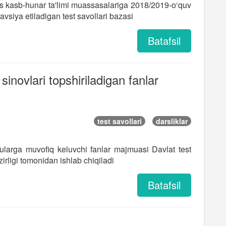
us kasb-hunar ta'limi muassasalariga 2018/2019-o‘quv
avsiya etiladigan test savollari bazasi
Batafsil
 sinovlari topshiriladigan fanlar
test savollari
darsliklar
ha ularga muvofiq keluvchi fanlar majmuasi Davlat test
irligi tomonidan ishlab chiqiladi
Batafsil