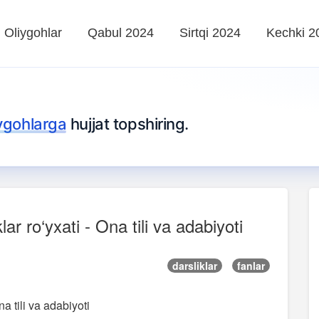
Oliygohlar
Qabul 2024
Sirtqi 2024
Kechki 2
iygohlarga
hujjat topshiring.
lar ro‘yxati - Ona tili va adabiyoti
darsliklar
fanlar
na tili va adabiyoti