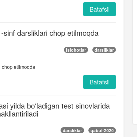
Batafsil
1-sinf darsliklari chop etilmoqda
islohotlar
darsliklar
ari chop etilmoqda
Batafsil
si yilda bo‘ladigan test sinovlarida
kllantiriladi
darsliklar
qabul-2020