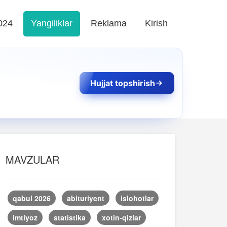
024
Yangiliklar
Reklama
Kirish
Hujjat topshirish
MAVZULAR
qabul 2026
abituriyent
islohotlar
imtiyoz
statistika
xotin-qizlar