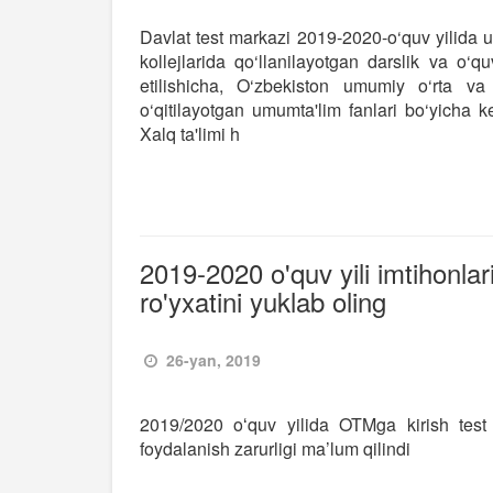
Davlat test markazi 2019-2020-o‘quv yilida 
kollejlarida qo‘llanilayotgan darslik va o‘q
etilishicha, O‘zbekiston umumiy o‘rta va
o‘qitilayotgan umumta'lim fanlari bo‘yicha ke
Xalq ta'limi h
2019-2020 o'quv yili imtihonlar
ro'yxatini yuklab oling
26-yan, 2019
2019/2020 oʻquv yilida OTMga kirish test 
foydalanish zarurligi ma’lum qilindi