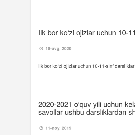
Ilk bor ko‘zi ojizlar uchun 10-1
18-avg, 2020
Ilk bor ko‘zi ojizlar uchun 10-11-sinf darslikl
2020-2021 o‘quv yili uchun kela
savollar ushbu darsliklardan sha
11-noy, 2019