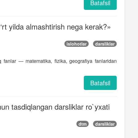
Batafsil
o‘rt yilda almashtirish nega kerak?»
islohotlar
darsliklar
q fanlar — matematika, fizika, geografiya fanlaridan
Batafsil
hun tasdiqlangan darsliklar ro`yxati
dtm
darsliklar