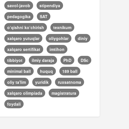
savol-javob
stipendiya
pedagogika
SAT
o‘qishni ko‘chirish
texnikum
xalqaro yutuqlar
oliygohlar
diniy
xalqaro sertifikat
imtihon
tibbiyot
ilmiy daraja
PhD
DSc
minimal ball
huquq
189 ball
oliy ta'lim
yuridik
ruxsatnoma
xalqaro olimpiada
magistratura
foydali