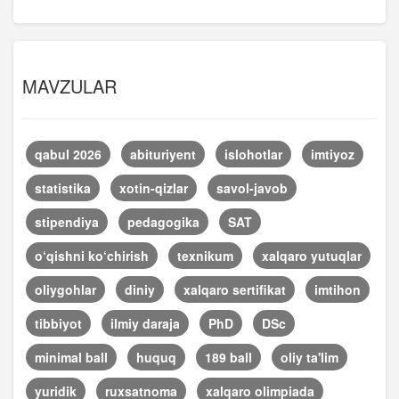
MAVZULAR
qabul 2026
abituriyent
islohotlar
imtiyoz
statistika
xotin-qizlar
savol-javob
stipendiya
pedagogika
SAT
o‘qishni ko‘chirish
texnikum
xalqaro yutuqlar
oliygohlar
diniy
xalqaro sertifikat
imtihon
tibbiyot
ilmiy daraja
PhD
DSc
minimal ball
huquq
189 ball
oliy ta'lim
yuridik
ruxsatnoma
xalqaro olimpiada