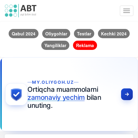
Toggl
navig
Qabul 2024
Oliygohlar
Testlar
Kechki 2024
Yangiliklar
Reklama
MY.OLIYGOH.UZ
Ortiqcha muammolarni
zamonaviy yechim
bilan
unuting.