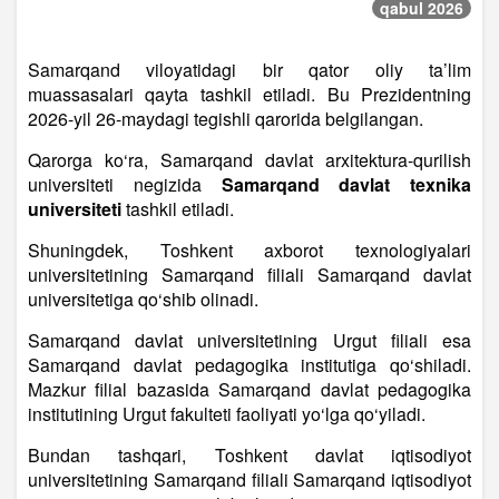
qabul 2026
Samarqand viloyatidagi bir qator oliy ta’lim
muassasalari qayta tashkil etiladi. Bu Prezidentning
2026-yil 26-maydagi tegishli qarorida belgilangan.
Qarorga ko‘ra, Samarqand davlat arxitektura-qurilish
universiteti negizida
Samarqand davlat texnika
universiteti
tashkil etiladi.
Shuningdek, Toshkent axborot texnologiyalari
universitetining Samarqand filiali Samarqand davlat
universitetiga qo‘shib olinadi.
Samarqand davlat universitetining Urgut filiali esa
Samarqand davlat pedagogika institutiga qo‘shiladi.
Mazkur filial bazasida Samarqand davlat pedagogika
institutining Urgut fakulteti faoliyati yo‘lga qo‘yiladi.
Bundan tashqari, Toshkent davlat iqtisodiyot
universitetining Samarqand filiali Samarqand iqtisodiyot