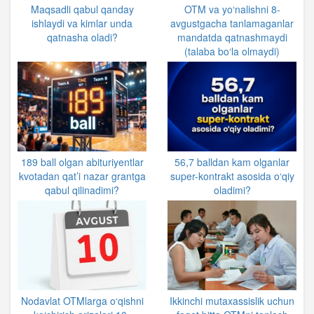
Maqsadli qabul qanday
OTM va yo‘nalishni 8-
ishlaydi va kimlar unda
avgustgacha tanlamaganlar
qatnasha oladi?
mandatda qatnashmaydi
(talaba bo‘la olmaydi)
189 ball olgan abituriyentlar
56,7 balldan kam olganlar
kvotadan qat’i nazar grantga
super-kontrakt asosida o‘qiy
qabul qilinadimi?
oladimi?
Nodavlat OTMlarga o‘qishni
Ikkinchi mutaxassislik uchun