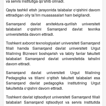
va servis institutiga qo‘shib olinadi.
Qayta tashkil etish jarayonida talabalar o‘qishini davom
ettiradigan oliy ta’lim muassasalari ham belgilandi.
Samarqand davlat arxitektura-qurilish universiteti
talabalari o‘qishini Samarqand davlat texnika
universitetida davom ettiradi.
Toshkent axborot texnologiyalari universiteti Samarqand
filiali hamda Samarqand davlat universiteti Urgut
filialining Biznesni boshqarish va tabiiy fanlar fakulteti
talabalari Samarqand davlat universitetida tahsilni
davom ettiradi.
Samarqand davlat universiteti Urgut filialining
Pedagogika va tillarni o‘qitish fakulteti talabalari esa
Samarqand davlat pedagogika institutining Urgut
fakultetida o‘qishni davom ettiradi.
Toshkent davlat iqtisodiyot universiteti Samarqand filiali
talabalari Samarqand iqtisodiyot va servis institutida