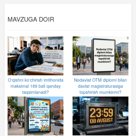
MAVZUGA DOIR
O‘qishni ko‘chirish imtihonida
Nodavlat OTM diplomi bilan
maksimal 189 ball qanday
davlat magistraturasiga
taqsimlanadi?
topshirish mumkinmi?