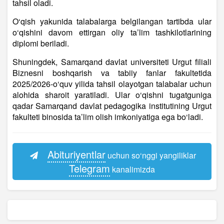
tahsil oladi.
O‘qish yakunida talabalarga belgilangan tartibda ular
o‘qishini davom ettirgan oliy ta’lim tashkilotlarining
diplomi beriladi.
Shuningdek, Samarqand davlat universiteti Urgut filiali
Biznesni boshqarish va tabiiy fanlar fakultetida
2025/2026-o‘quv yilida tahsil olayotgan talabalar uchun
alohida sharoit yaratiladi. Ular o‘qishni tugatguniga
qadar Samarqand davlat pedagogika institutining Urgut
fakulteti binosida ta’lim olish imkoniyatiga ega bo‘ladi.
Abituriyentlar
uchun so‘nggi yangiliklar
Telegram
kanalimizda