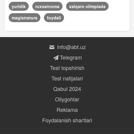
yuridik
ruxsatnoma
xalqaro olimpiada
magistratura
foydali
info@abt.uz
Telegram
Test topshirish
Test natijalari
Qabul 2024
Oliygohlar
Reklama
Foydalanish shartlari