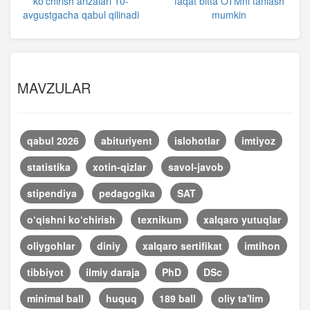
ko‘chirish arizalari 10-
faqat bitta OTMni tanlash
avgustgacha qabul qilinadi
mumkin
MAVZULAR
qabul 2026
abituriyent
islohotlar
imtiyoz
statistika
xotin-qizlar
savol-javob
stipendiya
pedagogika
SAT
o‘qishni ko‘chirish
texnikum
xalqaro yutuqlar
oliygohlar
diniy
xalqaro sertifikat
imtihon
tibbiyot
ilmiy daraja
PhD
DSc
minimal ball
huquq
189 ball
oliy ta'lim