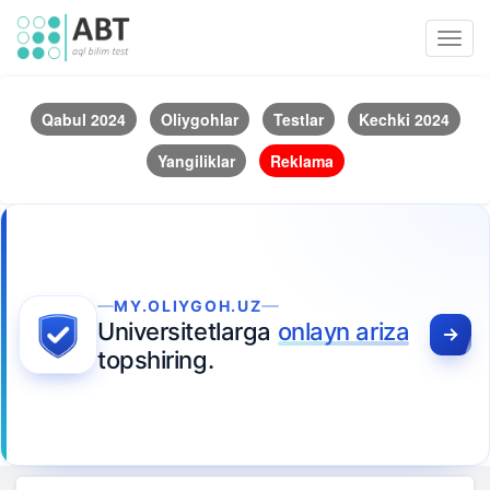
Toggl
navig
Qabul 2024
Oliygohlar
Testlar
Kechki 2024
Yangiliklar
Reklama
MY.OLIYGOH.UZ
Universitetlarga
onlayn ariza
topshiring.