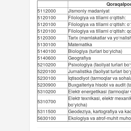
Qoraqalpoq 
5112000
Jismoniy madaniyat
5120100
Filologiya va tillarni o‘qitish:
5120100
Filologiya va tillarni o‘qitish: o‘
5120100
Filologiya va tillarni o‘qitish: q
5120300
Tarix (mamlakatlar va yo‘nalis
5130100
Matematika
5140100
Biologiya (turlari bo‘yicha)
5140600
Geografiya
5210200
Psixologiya (faoliyat turlari bo
5220100
Jurnalistika (faoliyat turlari bo
5230100
Iqtisodiyot (tarmoqlar va sohal
5230900
Buxgalteriya hisobi va audit (
5310200
Elektr energetikasi (tarmoqlar 
Elektr texnikasi, elektr mexani
5310700
bo‘yicha)
5311500
Geodeziya, kartografiya va kad
5630100
Ekologiya va atrof-muhit muhof