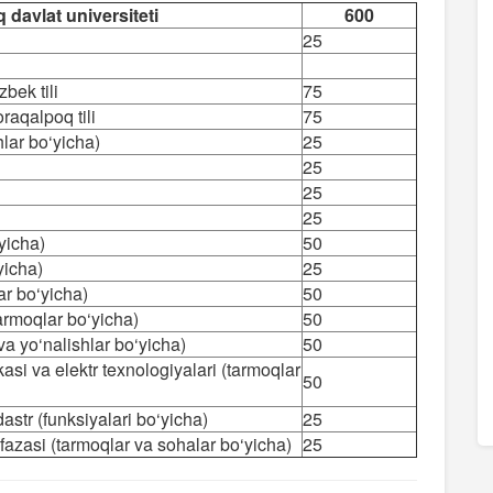
davlat universiteti
600
25
zbek tili
75
oraqalpoq tili
75
hlar bo‘yicha)
25
25
25
25
‘yicha)
50
‘yicha)
25
ar bo‘yicha)
50
tarmoqlar bo‘yicha)
50
va yo‘nalishlar bo‘yicha)
50
kasi va elektr texnologiyalari (tarmoqlar
50
astr (funksiyalari bo‘yicha)
25
azasi (tarmoqlar va sohalar bo‘yicha)
25