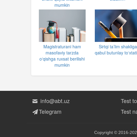
mumkin
Magistraturani ham
Sirtqi ta’lim shaklig
masofaviy tarzda
qabul butunlay to‘xtati
oʻqishga ruxsat berilishi
mumkin
info@abt.uz
Test t
Telegram
Test na
Copyright © 2016-202