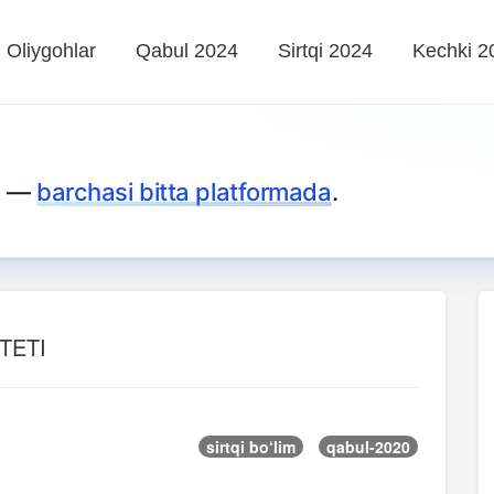
Oliygohlar
Qabul 2024
Sirtqi 2024
Kechki 2
za —
barchasi bitta platformada
.
TETI
sirtqi bo‘lim
qabul-2020