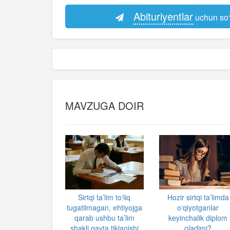
Abituriyentlar
uchun so‘
MAVZUGA DOIR
Sirtqi ta’lim to‘liq
Hozir sirtqi ta’limda
tugatilmagan, ehtiyojga
o‘qiyotganlar
qarab ushbu ta’lim
keyinchalik diplom
shakli qayta tiklanishi
oladimi?