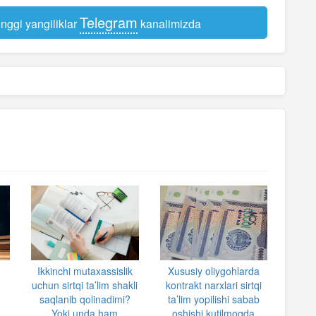
Telegram
nggi yangiliklar
kanalimizda
Ikkinchi mutaxassislik
Xususiy oliygohlarda
uchun sirtqi ta’lim shakli
kontrakt narxlari sirtqi
saqlanib qolinadimi?
ta’lim yopilishi sabab
Yoki unda ham
oshishi kutilmoqda