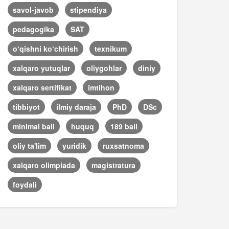
savol-javob
stipendiya
pedagogika
SAT
o‘qishni ko‘chirish
texnikum
xalqaro yutuqlar
oliygohlar
diniy
xalqaro sertifikat
imtihon
tibbiyot
ilmiy daraja
PhD
DSc
minimal ball
huquq
189 ball
oliy ta'lim
yuridik
ruxsatnoma
xalqaro olimpiada
magistratura
foydali