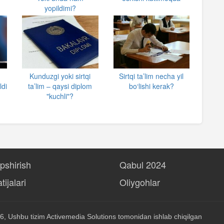
yopildimi?
a
Kunduzgi yoki sirtqi
Sirtqi ta’lim necha yil
ldi
ta’lim – qaysi diplom
bo‘lishi kerak?
"kuchli"?
opshirish
Qabul 2024
tijalari
Oliygohlar
6, Ushbu tizim
Activemedia Solutions
tomonidan ishlab chiqilgan