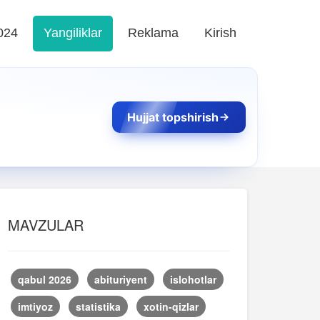
024
Yangiliklar
Reklama
Kirish
Hujjat topshirish
MAVZULAR
qabul 2026
abituriyent
islohotlar
imtiyoz
statistika
xotin-qizlar