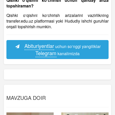
Qishki o‘qishni ko‘chirish uchun qanday ariza
topshiraman?
Qishki o‘qishni ko‘chirish arizalarini vazirlikning
transfer.edu.uz platformasi yoki Hududiy ishchi guruhlar
orqali topshirish mumkin.
Abituriyentlar
uchun so‘nggi yangiliklar
Telegram
kanalimizda
MAVZUGA DOIR