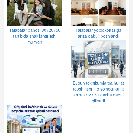
Talabalar bahosi 30+20+50
Talabalar yotoqxonasiga
tartibida shakllantirilishi
ariza qabuli boshlandi
mumkin
Bugun texnikumlarga hujjat
topshirishning so‘nggi kuni:
arizalar 23:59 gacha qabul
qilinadi