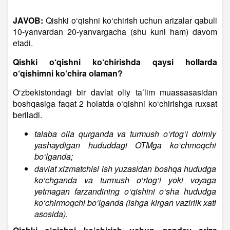
JAVOB:
Qishki o‘qishni ko‘chirish uchun arizalar qabuli
10-yanvardan 20-yanvargacha (shu kuni ham) davom
etadi.
Qishki o‘qishni ko‘chirishda qaysi hollarda
o‘qishimni ko‘chira olaman?
O‘zbekistondagi bir davlat oliy ta’lim muassasasidan
boshqasiga faqat 2 holatda o‘qishni ko‘chirishga ruxsat
beriladi.
talaba oila qurganda va turmush o‘rtog‘i doimiy
yashaydigan hududdagi OTMga ko‘chmoqchi
bo‘lganda;
davlat xizmatchisi ish yuzasidan boshqa hududga
ko‘chganda va turmush o‘rtog‘i yoki voyaga
yetmagan farzandining o‘qishini o‘sha hududga
ko‘chirmoqchi bo‘lganda (ishga kirgan vazirlik xati
asosida).