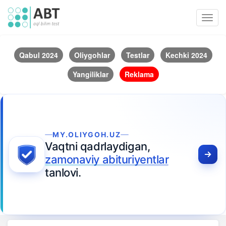
Toggl
navig
Qabul 2024
Oliygohlar
Testlar
Kechki 2024
Yangiliklar
Reklama
MY.OLIYGOH.UZ
Vaqtni qadrlaydigan,
zamonaviy abituriyentlar
tanlovi.