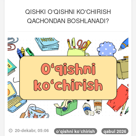
QISHKI O‘QISHNI KO‘CHIRISH
QACHONDAN BOSHLANADI?
20-dekabr, 05:06
o‘qishni ko‘chirish
qabul 2026