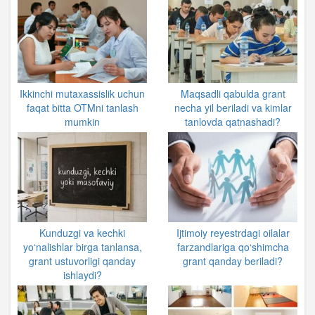
Ikkinchi mutaxassislik uchun
Maqsadli qabulda grant
faqat bitta OTMni tanlash
necha yil beriladi va kimlar
mumkin
tanlovda qatnashadi?
Kunduzgi va kechki
Ijtimoiy reyestrdagi oilalar
yo‘nalishlar birga tanlansa,
farzandlariga qo‘shimcha
grant ustuvorligi qanday
grant qanday beriladi?
ishlaydi?