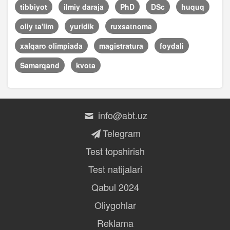
tibbiyot
ilmiy daraja
PhD
DSc
huquq
oliy ta'lim
yuridik
ruxsatnoma
xalqaro olimpiada
magistratura
foydali
Samarqand
kvota
info@abt.uz
Telegram
Test topshirish
Test natijalari
Qabul 2024
Oliygohlar
Reklama