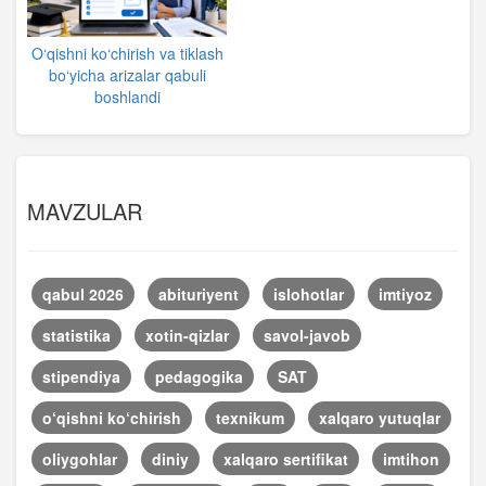
O‘qishni ko‘chirish va tiklash
bo‘yicha arizalar qabuli
boshlandi
MAVZULAR
qabul 2026
abituriyent
islohotlar
imtiyoz
statistika
xotin-qizlar
savol-javob
stipendiya
pedagogika
SAT
o‘qishni ko‘chirish
texnikum
xalqaro yutuqlar
oliygohlar
diniy
xalqaro sertifikat
imtihon