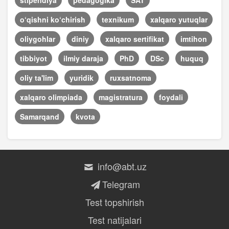
o‘qishni ko‘chirish
texnikum
xalqaro yutuqlar
oliygohlar
diniy
xalqaro sertifikat
imtihon
tibbiyot
ilmiy daraja
PhD
DSc
huquq
oliy ta'lim
yuridik
ruxsatnoma
xalqaro olimpiada
magistratura
foydali
Samarqand
kvota
info@abt.uz
Telegram
Test topshirish
Test natijalari