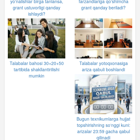
yo‘nalishlar birga tanlansa,
farzandlariga qo‘shimcha
grant ustuvorligi qanday
grant qanday beriladi?
ishlaydi?
Talabalar bahosi 30+20+50
Talabalar yotoqxonasiga
tartibida shakllantirilishi
ariza qabuli boshlandi
mumkin
Bugun texnikumlarga hujjat
topshirishning so‘nggi kuni:
arizalar 23:59 gacha qabul
qilinadi