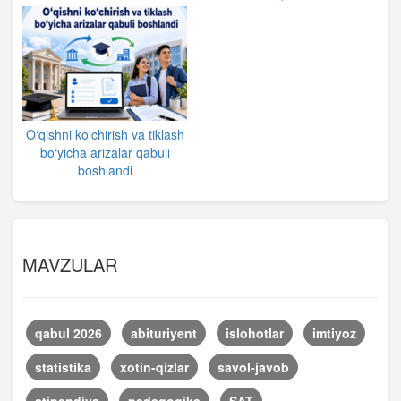
O‘qishni ko‘chirish va tiklash
bo‘yicha arizalar qabuli
boshlandi
MAVZULAR
qabul 2026
abituriyent
islohotlar
imtiyoz
statistika
xotin-qizlar
savol-javob
stipendiya
pedagogika
SAT