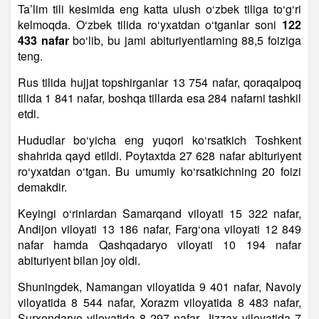
Ta’lim tili kesimida eng katta ulush o‘zbek tiliga to‘g‘ri
kelmoqda. O‘zbek tilida ro‘yxatdan o‘tganlar soni
122
433 nafar
bo‘lib, bu jami abituriyentlarning 88,5 foiziga
teng.
Rus tilida hujjat topshirganlar 13 754 nafar, qoraqalpoq
tilida 1 841 nafar, boshqa tillarda esa 284 nafarni tashkil
etdi.
Hududlar bo‘yicha eng yuqori ko‘rsatkich Toshkent
shahrida qayd etildi. Poytaxtda 27 628 nafar abituriyent
ro‘yxatdan o‘tgan. Bu umumiy ko‘rsatkichning 20 foizi
demakdir.
Keyingi o‘rinlardan Samarqand viloyati 15 322 nafar,
Andijon viloyati 13 186 nafar, Farg‘ona viloyati 12 849
nafar hamda Qashqadaryo viloyati 10 194 nafar
abituriyent bilan joy oldi.
Shuningdek, Namangan viloyatida 9 401 nafar, Navoiy
viloyatida 8 544 nafar, Xorazm viloyatida 8 483 nafar,
Surxondaryo viloyatida 8 297 nafar, Jizzax viloyatida 7