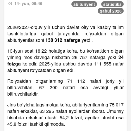
14-iyun, 06:46
abituriyent
statistika
qabul 2026
2026/2027-o‘quv yili uchun davlat oliy va kasbiy ta’lim
tashkilotlariga qabul jarayonida ro‘yxatdan o‘tgan
abituriyentlar soni
138 312 nafarga
yetdi.
13-iyun soat 18:22 holatiga ko‘ra, bu ko‘rsatkich o‘tgan
yilning mos davriga nisbatan 26 757 nafarga yoki
24
foizga
ko‘pdir. 2025-yilda ushbu davrda 111 555 nafar
abituriyent ro‘yxatdan o‘tgan edi.
Ro‘yxatdan o‘tganlarning 71 112 nafari joriy yil
bitiruvchilari, 67 200 nafari esa avvalgi yillar
bitiruvchilaridir.
Jins bo‘yicha taqsimotga ko‘ra, abituriyentlarning 75 017
nafari erkaklar, 63 295 nafari ayollardan iborat. Umumiy
hisobda erkaklar ulushi 54,2 foizni, ayollar ulushi esa
45,8 foizni tashkil qilmoqda.