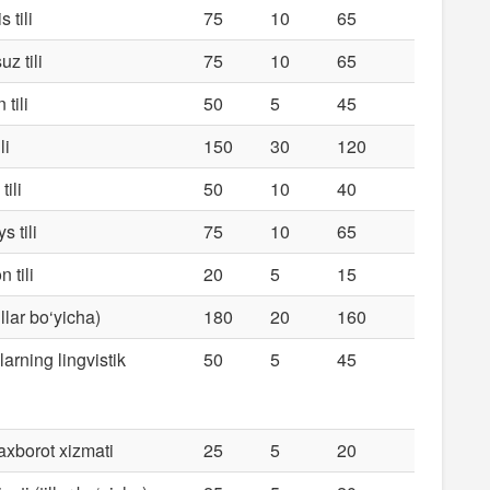
 tili
75
10
65
uz tili
75
10
65
 tili
50
5
45
li
150
30
120
tili
50
10
40
s tili
75
10
65
n tili
20
5
15
llar bo‘yicha)
180
20
160
rning lingvistik
50
5
45
axborot xizmati
25
5
20