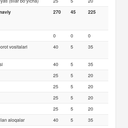
ati (tillar bo‘yicha)
25
5
20
maviy
270
45
225
0
0
0
rot vositalari
40
5
35
si
40
5
35
25
5
20
25
5
20
25
5
20
25
5
20
ilan aloqalar
40
5
35