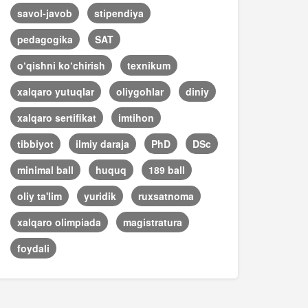
savol-javob
stipendiya
pedagogika
SAT
o‘qishni ko‘chirish
texnikum
xalqaro yutuqlar
oliygohlar
diniy
xalqaro sertifikat
imtihon
tibbiyot
ilmiy daraja
PhD
DSc
minimal ball
huquq
189 ball
oliy ta'lim
yuridik
ruxsatnoma
xalqaro olimpiada
magistratura
foydali