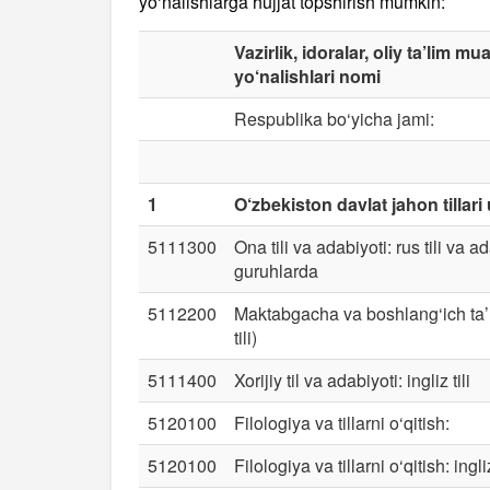
yo‘nalishlarga hujjat topshirish
mumkin
:
Vazirlik, idoralar, oliy ta’lim mu
yo‘nalishlari nomi
Respublika bo‘yicha jami:
1
O‘zbekiston davlat jahon tillari 
5111300
Ona tili va adabiyoti: rus tili va ad
guruhlarda
5112200
Maktabgacha va boshlang‘ich ta’lim
tili)
5111400
Xorijiy til va adabiyoti: ingliz tili
5120100
Filologiya va tillarni o‘qitish:
5120100
Filologiya va tillarni o‘qitish: ingliz