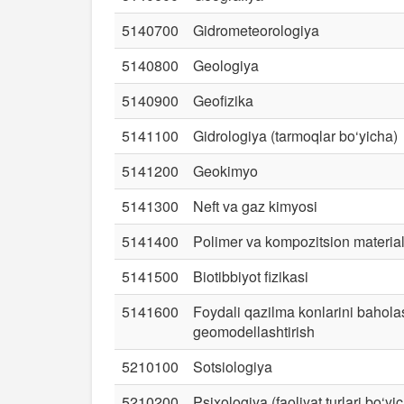
5140700
Gidrometeorologiya
5140800
Geologiya
5140900
Geofizika
5141100
Gidrologiya (tarmoqlar bo‘yicha)
5141200
Geokimyo
5141300
Neft va gaz kimyosi
5141400
Polimer va kompozitsion material
5141500
Biotibbiyot fizikasi
5141600
Foydali qazilma konlarini bahola
geomodellashtirish
5210100
Sotsiologiya
5210200
Psixologiya (faoliyat turlari bo‘yi