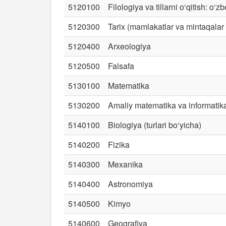
5120100
Filologiya va tillarni o‘qitish: o‘zbe
5120300
Tarix (mamlakatlar va mintaqalar
5120400
Arxeologiya
5120500
Falsafa
5130100
Matematika
5130200
Amaliy matematika va informatik
5140100
Biologiya (turlari bo‘yicha)
5140200
Fizika
5140300
Mexanika
5140400
Astronomiya
5140500
Kimyo
5140600
Geografiya