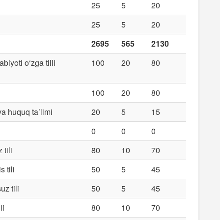
25
5
20
25
5
20
2695
565
2130
abiyoti o‘zga tilli
100
20
80
100
20
80
va huquq ta’limi
20
5
15
0
0
0
 tili
80
10
70
 tili
50
5
45
uz tili
50
5
45
li
80
10
70