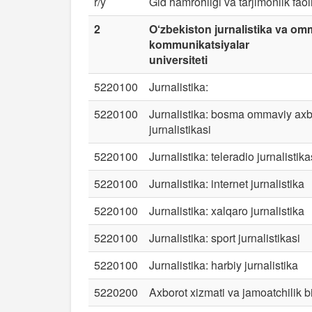
r/y
Gid hamrohligi va tarjimonlik faoliy
2
O‘zbekiston jurnalistika va om
kommunikatsiyalar
universiteti
5220100
Jurnalistika:
5220100
Jurnalistika: bosma ommaviy axbo
jurnalistikasi
5220100
Jurnalistika: teleradio jurnalistika
5220100
Jurnalistika: internet jurnalistika
5220100
Jurnalistika: xalqaro jurnalistika
5220100
Jurnalistika: sport jurnalistikasi
5220100
Jurnalistika: harbiy jurnalistika
5220200
Axborot xizmati va jamoatchilik b