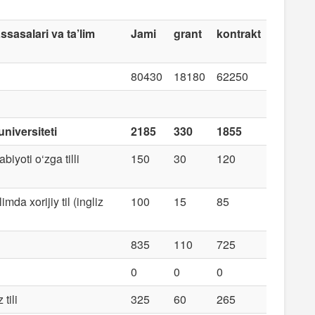
assasalari va ta’lim
Jami
grant
kontrakt
80430
18180
62250
universiteti
2185
330
1855
abiyoti o‘zga tilli
150
30
120
da xorijiy til (ingliz
100
15
85
835
110
725
0
0
0
 tili
325
60
265