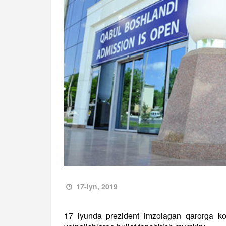
17-iyn, 2019
17 iyunda prezident imzolagan qarorga ko