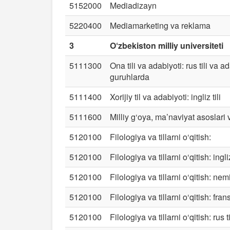
5152000
Mediadizayn
5220400
Mediamarketing va reklama
3
O‘zbekiston milliy universiteti
5111300
Ona tili va adabiyoti: rus tili va ad
guruhlarda
5111400
Xorijiy til va adabiyoti: ingliz tili
5111600
Milliy g‘oya, ma’naviyat asoslari 
5120100
Filologiya va tillarni o‘qitish:
5120100
Filologiya va tillarni o‘qitish: ingliz
5120100
Filologiya va tillarni o‘qitish: nemis
5120100
Filologiya va tillarni o‘qitish: frans
5120100
Filologiya va tillarni o‘qitish: rus ti