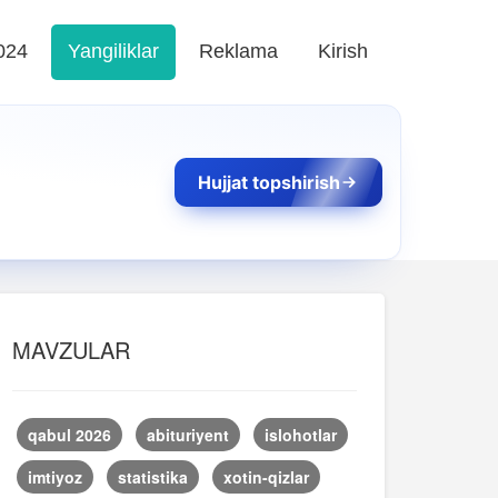
024
Yangiliklar
Reklama
Kirish
Hujjat topshirish
MAVZULAR
qabul 2026
abituriyent
islohotlar
imtiyoz
statistika
xotin-qizlar