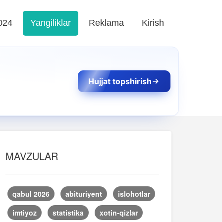
024
Yangiliklar
Reklama
Kirish
Hujjat topshirish
MAVZULAR
qabul 2026
abituriyent
islohotlar
imtiyoz
statistika
xotin-qizlar