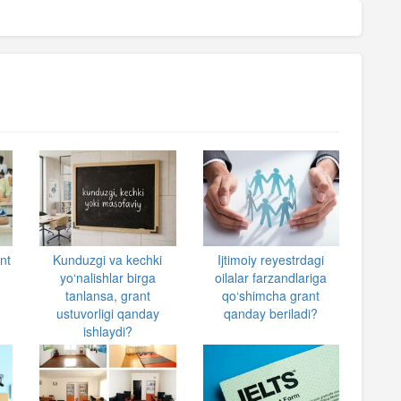
nt
Kunduzgi va kechki
Ijtimoiy reyestrdagi
a
yo‘nalishlar birga
oilalar farzandlariga
tanlansa, grant
qo‘shimcha grant
ustuvorligi qanday
qanday beriladi?
ishlaydi?