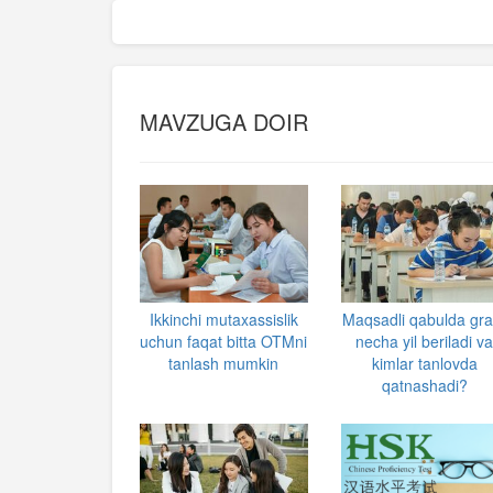
MAVZUGA DOIR
Ikkinchi mutaxassislik
Maqsadli qabulda gra
uchun faqat bitta OTMni
necha yil beriladi v
tanlash mumkin
kimlar tanlovda
qatnashadi?