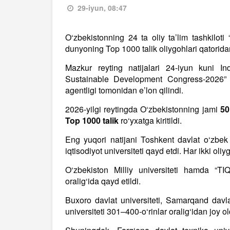
29-iyun, 08:47
O‘zbekistonning 24 ta oliy ta’lim tashkiloti
dunyoning Top 1000 talik oliygohlari qatoridan
Mazkur reyting natijalari 24-iyun kuni In
Sustainable Development Congress-2026” 
agentligi tomonidan e’lon qilindi.
2026-yilgi reytingda O‘zbekistonning jami
50
Top 1000 talik
ro‘yxatga kiritildi.
Eng yuqori natijani Toshkent davlat o‘zbek 
iqtisodiyot universiteti qayd etdi. Har ikki oli
O‘zbekiston Milliy universiteti hamda “TIQ
oralig‘ida qayd etildi.
Buxoro davlat universiteti, Samarqand davlat
universiteti 301–400-o‘rinlar oralig‘idan joy ol