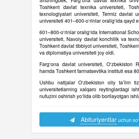
Shuningdek, Farg‘ona davlat texnika univer
Toshkent davlat texnika universiteti, Tosh
texnologiyalari universiteti, Termiz davlat
universiteti 401–600-o‘rinlar oralig‘ida qayd et
601–800-o‘rinlar oralig‘ida International Sc
universiteti, Navoiy davlat konchilik va texn
Toshkent davlat tibbiyot universiteti, Toshken
va diplomatiya universiteti joy oldi.
Farg‘ona davlat universiteti, O‘zbekiston
hamda Toshkent farmatsevtika instituti esa 801
Ushbu natijalar O‘zbekiston oliy ta’lim tizi
universitetlarning xalqaro reytinglardagi is
nufuzini oshirish yo‘lida olib borilayotgan is
Abituriyentlar
uchun so‘