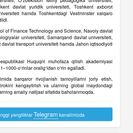
siteti, O‘zbekiston Milliy pedagogika universiteti,
kent davlat yuridik universiteti, Toshkent axborot
 universiteti hamda Toshkentdagi Vestminster xalqaro
ildi.
hool of Finance Technology and Science, Navoiy davlat
ologiyalar universiteti, Samarqand davlat universiteti,
t davlat transport universiteti hamda Jahon iqtisodiyoti
 Respublikasi Huquqni muhofaza qilish akademiyasi
–1000-o‘rinlar oralig‘idan o‘rin egalladi.
mida barqaror rivojlanish tamoyillarini joriy etish,
htirokini kengaytirish va ularning global maydondagi
hlarning amaliy natijasi sifatida baholanmoqda.
Telegram
nggi yangiliklar
kanalimizda