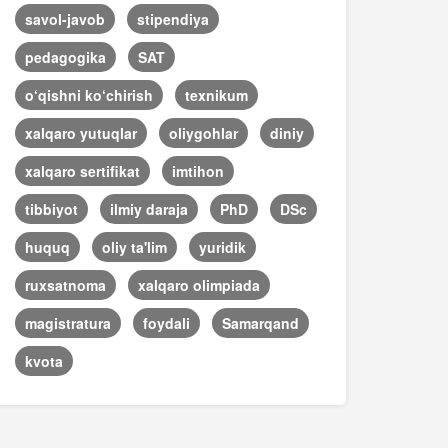
savol-javob
stipendiya
pedagogika
SAT
o‘qishni ko‘chirish
texnikum
xalqaro yutuqlar
oliygohlar
diniy
xalqaro sertifikat
imtihon
tibbiyot
ilmiy daraja
PhD
DSc
huquq
oliy ta'lim
yuridik
ruxsatnoma
xalqaro olimpiada
magistratura
foydali
Samarqand
kvota