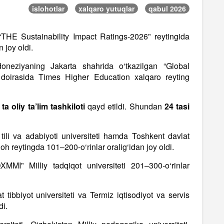
islohotlar
xalqaro yutuqlar
qabul 2026
 “THE Sustainability Impact Ratings-2026” reytingida
 joy oldi.
doneziyaning Jakarta shahrida o‘tkazilgan “Global
doirasida Times Higher Education xalqaro reyting
 ta oliy ta’lim tashkiloti
qayd etildi. Shundan
24 tasi
tili va adabiyoti universiteti hamda Toshkent davlat
ygoh reytingda 101–200-o‘rinlar oralig‘idan joy oldi.
XMMI” Milliy tadqiqot universiteti 201–300-o‘rinlar
 tibbiyot universiteti va Termiz iqtisodiyot va servis
di.