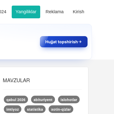
024
Yangiliklar
Reklama
Kirish
Hujjat topshirish
MAVZULAR
qabul 2026
abituriyent
islohotlar
imtiyoz
statistika
xotin-qizlar