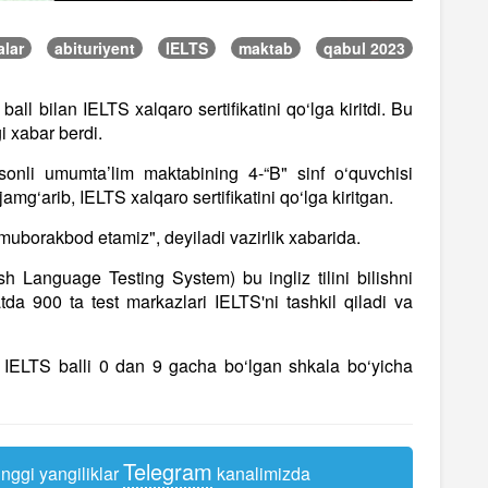
alar
abituriyent
IELTS
maktab
qabul 2023
all bilan IELTS xalqaro sertifikatini qo‘lga kiritdi. Bu
i xabar berdi.
sonli umumta’lim maktabining 4-“B" sinf o‘quvchisi
amg‘arib, IELTS xalqaro sertifikatini qo‘lga kiritgan.
n muborakbod etamiz", deyiladi vazirlik xabarida.
sh Language Testing System) bu ingliz tilini bilishni
tda 900 ta test markazlari IELTS'ni tashkil qiladi va
. IELTS balli 0 dan 9 gacha bo‘lgan shkala bo‘yicha
Telegram
nggi yangiliklar
kanalimizda