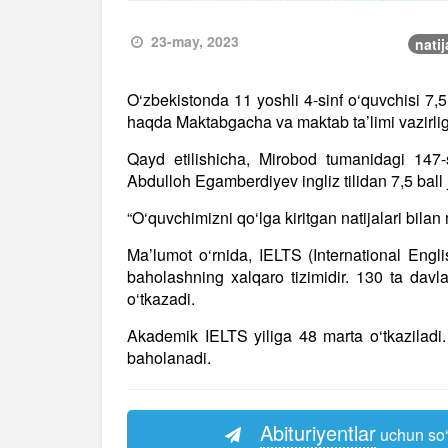
23-may, 2023
natij
O‘zbekistonda 11 yoshli 4-sinf o‘quvchisi 7,5 b
haqda Maktabgacha va maktab ta’limi vazirlig
Qayd etilishicha, Mirobod tumanidagi 147-
Abdulloh Egamberdiyev ingliz tilidan 7,5 ball j
“O‘quvchimizni qo‘lga kiritgan natijalari bila
Ma’lumot o‘rnida, IELTS (International Engli
baholashning xalqaro tizimidir. 130 ta davla
o‘tkazadi.
Akademik IELTS yiliga 48 marta o‘tkaziladi
baholanadi.
Abituriyentlar
uchun so‘