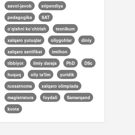
savol-javob
stipendiya
pedagogika
SAT
o‘qishni ko‘chirish
texnikum
xalqaro yutuqlar
oliygohlar
diniy
xalqaro sertifikat
imtihon
tibbiyot
ilmiy daraja
PhD
DSc
huquq
oliy ta'lim
yuridik
ruxsatnoma
xalqaro olimpiada
magistratura
foydali
Samarqand
kvota