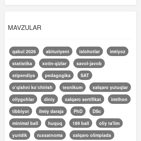
MAVZULAR
qabul 2026
abituriyent
islohotlar
imtiyoz
statistika
xotin-qizlar
savol-javob
stipendiya
pedagogika
SAT
o‘qishni ko‘chirish
texnikum
xalqaro yutuqlar
oliygohlar
diniy
xalqaro sertifikat
imtihon
tibbiyot
ilmiy daraja
PhD
DSc
minimal ball
huquq
189 ball
oliy ta'lim
yuridik
ruxsatnoma
xalqaro olimpiada