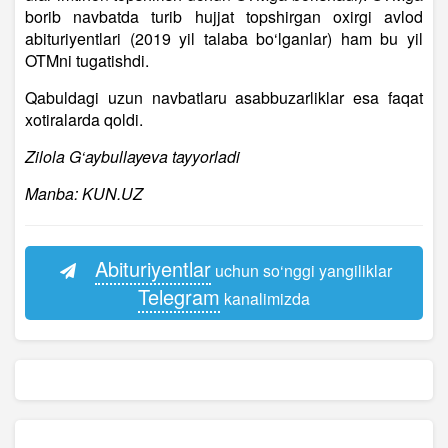
borib navbatda turib hujjat topshirgan oxirgi avlod
abituriyentlari (2019 yil talaba bo‘lganlar) ham bu yil
OTMni tugatishdi.
Qabuldagi uzun navbatlaru asabbuzarliklar esa faqat
xotiralarda qoldi.
Zilola G‘aybullayeva tayyorladi
Manba: KUN.UZ
Abituriyentlar
uchun so‘nggi yangiliklar
Telegram
kanalimizda