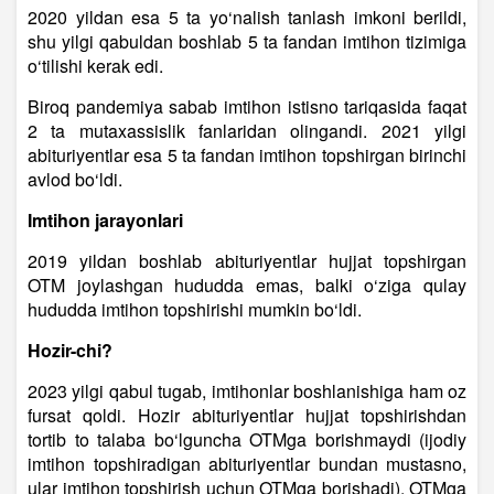
2020 yildan esa 5 ta yo‘nalish tanlash imkoni berildi,
shu yilgi qabuldan boshlab 5 ta fandan imtihon tizimiga
o‘tilishi kerak edi.
Biroq pandemiya sabab imtihon istisno tariqasida faqat
2 ta mutaxassislik fanlaridan olingandi. 2021 yilgi
abituriyentlar esa 5 ta fandan imtihon topshirgan birinchi
avlod bo‘ldi.
Imtihon jarayonlari
2019 yildan boshlab abituriyentlar hujjat topshirgan
OTM joylashgan hududda emas, balki o‘ziga qulay
hududda imtihon topshirishi mumkin bo‘ldi.
Hozir-chi?
2023 yilgi qabul tugab, imtihonlar boshlanishiga ham oz
fursat qoldi. Hozir abituriyentlar hujjat topshirishdan
tortib to talaba bo‘lguncha OTMga borishmaydi (ijodiy
imtihon topshiradigan abituriyentlar bundan mustasno,
ular imtihon topshirish uchun OTMga borishadi). OTMga