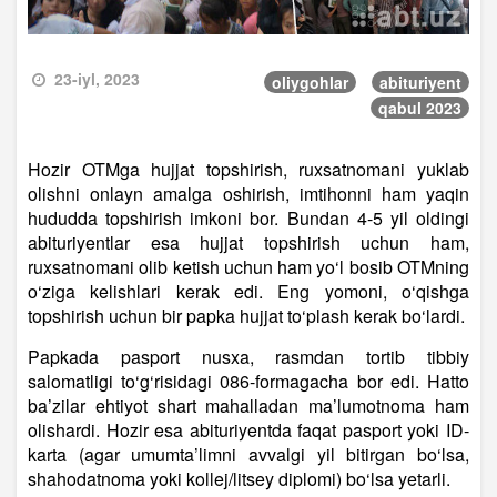
23-iyl, 2023
oliygohlar
abituriyent
qabul 2023
Hozir OTMga hujjat topshirish, ruxsatnomani yuklab
olishni onlayn amalga oshirish, imtihonni ham yaqin
hududda topshirish imkoni bor. Bundan 4-5 yil oldingi
abituriyentlar esa hujjat topshirish uchun ham,
ruxsatnomani olib ketish uchun ham yo‘l bosib OTMning
o‘ziga kelishlari kerak edi. Eng yomoni, o‘qishga
topshirish uchun bir papka hujjat to‘plash kerak bo‘lardi.
Papkada pasport nusxa, rasmdan tortib tibbiy
salomatligi to‘g‘risidagi 086-formagacha bor edi. Hatto
ba’zilar ehtiyot shart mahalladan ma’lumotnoma ham
olishardi. Hozir esa abituriyentda faqat pasport yoki ID-
karta (agar umumta’limni avvalgi yil bitirgan bo‘lsa,
shahodatnoma yoki kollej/litsey diplomi) bo‘lsa yetarli.