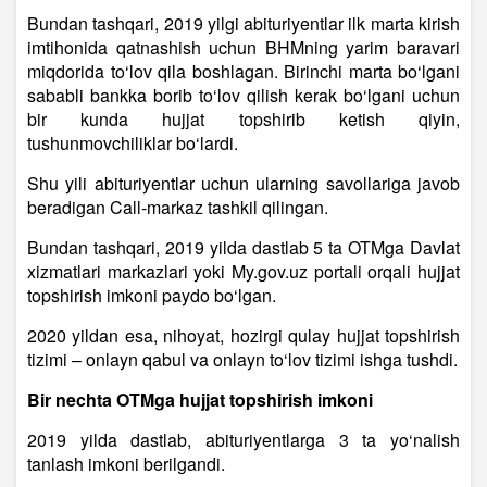
Bundan tashqari, 2019 yilgi abituriyentlar ilk marta kirish
imtihonida qatnashish uchun BHMning yarim baravari
miqdorida to‘lov qila boshlagan. Birinchi marta bo‘lgani
sababli bankka borib to‘lov qilish kerak bo‘lgani uchun
bir kunda hujjat topshirib ketish qiyin,
tushunmovchiliklar bo‘lardi.
Shu yili abituriyentlar uchun ularning savollariga javob
beradigan Call-markaz tashkil qilingan.
Bundan tashqari, 2019 yilda dastlab 5 ta OTMga Davlat
xizmatlari markazlari yoki My.gov.uz portali orqali hujjat
topshirish imkoni paydo bo‘lgan.
2020 yildan esa, nihoyat, hozirgi qulay hujjat topshirish
tizimi – onlayn qabul va onlayn to‘lov tizimi ishga tushdi.
Bir nechta OTMga hujjat topshirish imkoni
2019 yilda dastlab, abituriyentlarga 3 ta yo‘nalish
tanlash imkoni berilgandi.