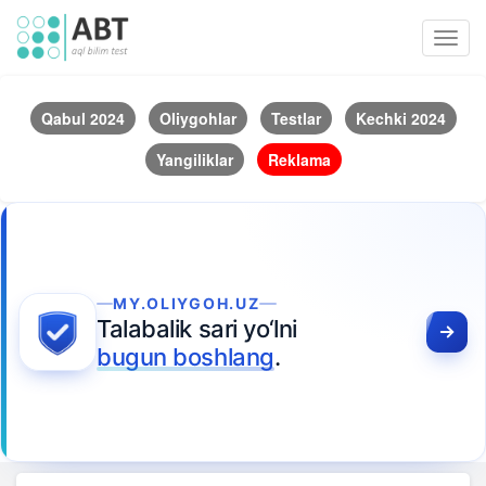
Toggl
navig
Qabul 2024
Oliygohlar
Testlar
Kechki 2024
Yangiliklar
Reklama
MY.OLIYGOH.UZ
Talabalik sari yo‘lni
bugun boshlang
.