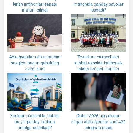
kirish imtihonlari sanasi
imtihonida qanday savollar
ma’lum qilindi
tushadi?
Abituriyentlar uchun muhim
Texnikum bitiruvchilari
bosqich: bugun qabulning
suhbat asosida imtihonsiz
oxirgi kuni
talaba bo‘lishi mumkin
Xorijdan o‘qishni ko‘chirish
Qabul-2026: ro‘yxatdan
bu yil qanday tartibda
o‘tgan abituriyentlar soni 432
amalga oshiriladi?
mingdan oshdi