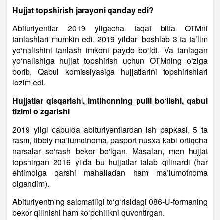
Hujjat topshirish jarayoni qanday edi?
Abituriyentlar 2019 yilgacha faqat bitta OTMni
tanlashlari mumkin edi. 2019 yildan boshlab 3 ta ta’lim
yo‘nalishini tanlash imkoni paydo bo‘ldi. Va tanlagan
yo‘nalishiga hujjat topshirish uchun OTMning o‘ziga
borib, Qabul komissiyasiga hujjatlarini topshirishlari
lozim edi.
Hujjatlar qisqarishi, imtihonning pulli bo‘lishi, qabul
tizimi o‘zgarishi
2019 yilgi qabulda abituriyentlardan ish papkasi, 5 ta
rasm, tibbiy ma’lumotnoma, pasport nusxa kabi ortiqcha
narsalar so‘rash bekor bo‘lgan. Masalan, men hujjat
topshirgan 2016 yilda bu hujjatlar talab qilinardi (har
ehtimolga qarshi mahalladan ham ma’lumotnoma
olgandim).
Abituriyentning salomatligi to‘g‘risidagi 086-U-formaning
bekor qilinishi ham ko‘pchilikni quvontirgan.