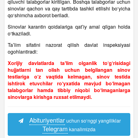
qiluvchi talabgorlar kiritilgan. Boshqa talabgorlar uchun
sinovlar qachon va qay tartibda tashkil etilishi bo‘yicha
qo‘shimcha axborot beriladi.
Sinovlar karantin qoidalariga qatʼiy amal qilgan holda
o‘tkaziladi.
Taʼlim sifatini nazorat qilish davlat inspeksiyasi
ogohlantiradi:
Xorijiy davlatlarda taʼlim olganlik to‘g‘risidagi
hujjatlarni tan olish uchun belgilangan sinov
testlariga o‘z vaqtida kelmagan, sinov testida
ishtirok etuvchilar ro‘yxatida mavjud bo‘lmagan
talabgorlar hamda tibbiy niqobi bo‘lmaganlarga
sinovlarga kirishga ruxsat etilmaydi.
Abituriyentlar
uchun so‘nggi yangiliklar
Telegram
kanalimizda