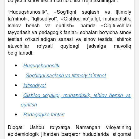
bo‘yicha sinov testlari bo‘lib o‘tishi rejalashtirilgan.
“Huquqshunoslik", «Sog‘liqni saqlash va ijtimoiy
taʼminot», “Iqtisodiyot", «Qishloq xo‘jaligi, muhandislik,
ishlov berish va qurilish» hamda «O‘qituvchilar
tayyorlash va pedagogik fanlar» sohalari bo‘yicha sinov
testlari o‘tkaziladigan sanasi va sinov testida ishtirok
etuvchilar ro‘yxati quyidagi jadvalga muvofiq
belgilanadi.
Huquqshunoslik
Sog‘liqni saqlash va ijtimoiy taʼminot
Iqtisodiyot
Qishloq xo‘jaligi, muhandislik, ishlov berish va
qurilish
Pedagogika fanlari
Diqqat! Ushbu ro‘yxatga Namangan viloyatining
epidemiologik jihatdan barqaror hududlarida istiqomat