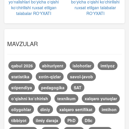
yo‘nalishlari bo‘yicha o‘qishi
bo‘yicha o‘qishi ko‘chirilishi
ko‘chirilishi ruxsat etilgan
ruxsat etilgan talabalar
talabalar RO‘YXATI
RO‘YXATI
MAVZULAR
qabul 2026
abituriyent
islohotlar
imtiyoz
statistika
xotin-qizlar
savol-javob
stipendiya
pedagogika
SAT
o‘qishni ko‘chirish
texnikum
xalqaro yutuqlar
oliygohlar
diniy
xalqaro sertifikat
imtihon
tibbiyot
ilmiy daraja
PhD
DSc