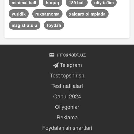
minimal ball
huquq
189 ball
oliy ta'lim
yuridik
ruxsatnoma
xalqaro olimpiada
magistratura
foydali
info@abt.uz
Telegram
Test topshirish
Test natijalari
Qabul 2024
Oliygohlar
Reklama
Foydalanish shartlari