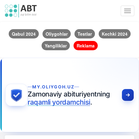
Toggl
navig
Qabul 2024
Oliygohlar
Testlar
Kechki 2024
Yangiliklar
Reklama
MY.OLIYGOH.UZ
Zamonaviy abituriyentning
raqamli yordamchisi
.