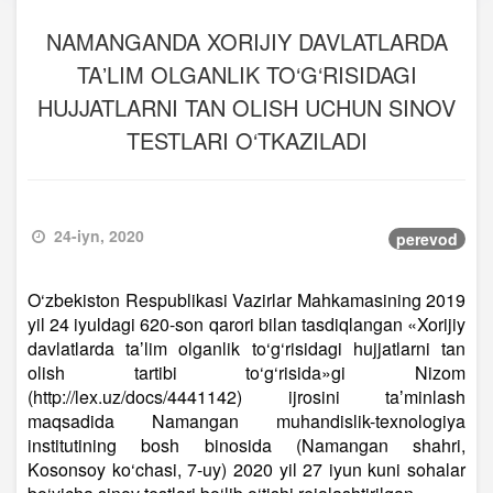
NAMANGANDA XORIJIY DAVLATLARDA
TAʼLIM OLGANLIK TO‘G‘RISIDAGI
HUJJATLARNI TAN OLISH UCHUN SINOV
TESTLARI O‘TKAZILADI
24-iyn, 2020
perevod
O‘zbekiston Respublikasi Vazirlar Mahkamasining 2019
yil 24 iyuldagi 620-son qarori bilan tasdiqlangan «Xorijiy
davlatlarda taʼlim olganlik to‘g‘risidagi hujjatlarni tan
olish tartibi to‘g‘risida»gi Nizom
(http://lex.uz/docs/4441142) ijrosini taʼminlash
maqsadida Namangan muhandislik-texnologiya
institutining bosh binosida (Namangan shahri,
Kosonsoy ko‘chasi, 7-uy) 2020 yil 27 iyun kuni sohalar