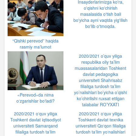
Insayderlarimizga ko'ra,
o'qishni ko'chirish
masalasida o'tish bali
bo'yicha ayni vaqtda yig'ilish
bo'lib o'tmoqda.
“Qishki perevod” haqida
rasmiy maʼlumot
2020/2021 o’quv yiliga
respublika oliy ta’lim
muassasalaridan Toshkent
davlat pedagogika
universiteti Shahrisabz
filialiga turdosh ta’lim
yo’nalishlari bo’yicha o’qishi
«Perevod»da nima
ko’chirilishi ruxsat etilgan
o‘zgarishlar bo‘ladi?
talabalar RO’YXATI
2020/2021 o‘quv yiliga
2020/2021 o‘quv yiliga
Toshkent davlat iqtisodiyot
Toshkent davlat texnika
universiteti Samarqand
universiteti Qo‘qon filialiga
filialiga turdosh taʼlim
turdosh taʼlim yo‘nalishlari