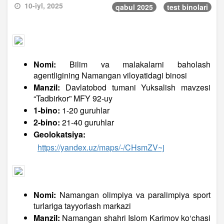
10-iyl, 2025
qabul 2025
test binolari
Nomi:
Bilim va malakalarni baholash
agentligining Namangan viloyatidagi binosi
Manzil:
Davlatobod tumani Yuksalish mavzesi
“Tadbirkor” MFY 92-uy
1-bino:
1-20 guruhlar
2-bino:
21-40 guruhlar
Geolokatsiya:
https://yandex.uz/maps/-/CHsmZV~j
Nomi:
Namangan olimpiya va paralimpiya sport
turlariga tayyorlash markazi
Manzil:
Namangan shahri Islom Karimov ko‘chasi