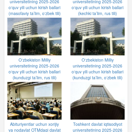
universitetining 2025-2026
universitetining 2025-2026
o‘quv yili uchun kirish ballari
o‘quv yili uchun kirish ballari
(masofaviy ta’lim, o‘zbek tili)
(kechki ta’lim, rus tili)
O‘zbekiston Milliy
O‘zbekiston Milliy
universitetining 2025-2026
universitetining 2025-2026
o‘quv yili uchun kirish ballari
o‘quv yili uchun kirish ballari
(kunduzgi ta’lim, rus tili)
(kunduzgi ta’lim, o‘zbek tili)
Abituriyentlar uchun xorijiy
Toshkent davlat iqtisodiyot
va nodavlat OTMdagi davlat
universitetining 2025-2026