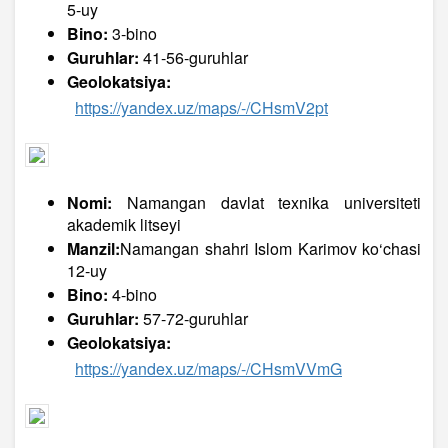
5-uy
Bino:
3-bino
Guruhlar:
41-56-guruhlar
Geolokatsiya:
https://yandex.uz/maps/-/CHsmV2pt
Nomi:
Namangan davlat texnika universiteti
akademik litseyi
Manzil:
Namangan shahri Islom Karimov ko‘chasi
12-uy
Bino:
4-bino
Guruhlar:
57-72-guruhlar
Geolokatsiya:
https://yandex.uz/maps/-/CHsmVVmG