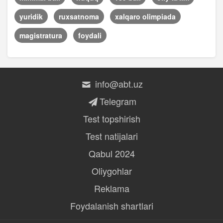
yuridik
ruxsatnoma
xalqaro olimpiada
magistratura
foydali
info@abt.uz
Telegram
Test topshirish
Test natijalari
Qabul 2024
Oliygohlar
Reklama
Foydalanish shartlari