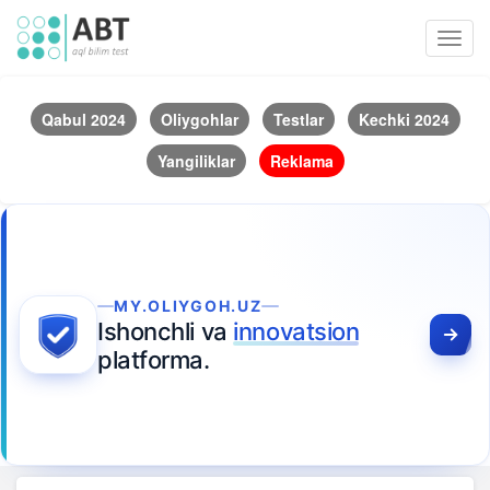
Toggl
navig
Qabul 2024
Oliygohlar
Testlar
Kechki 2024
Yangiliklar
Reklama
MY.OLIYGOH.UZ
Ishonchli va
innovatsion
platforma.