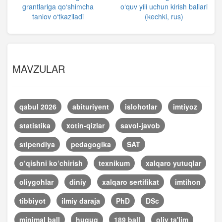
grantlariga qo‘shimcha
o‘quv yili uchun kirish ballari
tanlov o‘tkaziladi
(kechki, rus)
MAVZULAR
qabul 2026
abituriyent
islohotlar
imtiyoz
statistika
xotin-qizlar
savol-javob
stipendiya
pedagogika
SAT
o‘qishni ko‘chirish
texnikum
xalqaro yutuqlar
oliygohlar
diniy
xalqaro sertifikat
imtihon
tibbiyot
ilmiy daraja
PhD
DSc
minimal ball
huquq
189 ball
oliy ta'lim