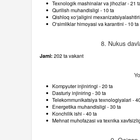
Texnologik mashinalar va jihozlar - 21 t
Qurilish muhandisligi - 10 ta
Qishloq xo‘jaligini mexanizatsiyalashtiri
O‘simliklar himoyasi va karantini - 10 ta
8. Nukus davla
Jami:
202 ta vakant
Yo
Kompyuter injiniringi - 20 ta
Dasturiy injiniring - 30 ta
Telekommunikatsiya texnologiyalari - 40
Energetika muhandisligi - 30 ta
Konchilik ishi - 40 ta
Mehnat muhofazasi va texnika xavfsizligi
9. Qo‘qon d