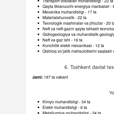
Transport vositalari muhandisligi - 22 ta
Qayta tiklanuvchi energiya manbalari - 6
Mexanika muhandisligi - 17 ta
Materialshunoslik - 22 ta
Texnologik mashinalar va jihozlar - 20 t
Neft va neft-gazni qayta ishlash texnolog
Gidrogeologiya va muhandislik geologiy
Neft va gaz ishi - 16 ta
Konchilik elektr mexanikasi - 12 ta
Qishloq xo‘jalik mahsulotlarini saqlash 
6. Toshkent davlat texn
Jami:
197 ta vakant
Yo
Kimyo muhandisligi - 34 ta
Elektr muhandisligi - 6 ta
Metallurgiya muhandisligi - 34 ta