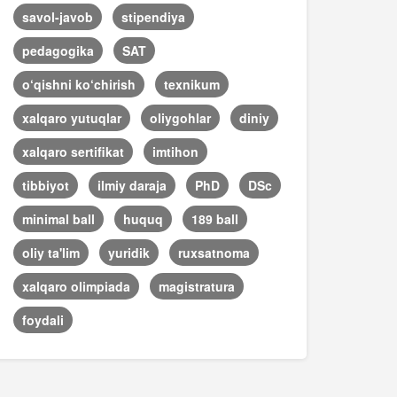
savol-javob
stipendiya
pedagogika
SAT
o‘qishni ko‘chirish
texnikum
xalqaro yutuqlar
oliygohlar
diniy
xalqaro sertifikat
imtihon
tibbiyot
ilmiy daraja
PhD
DSc
minimal ball
huquq
189 ball
oliy ta'lim
yuridik
ruxsatnoma
xalqaro olimpiada
magistratura
foydali