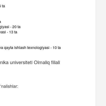
 ta
a
iyasi - 20 ta
asi - 13 ta
va qayta ishlash texnologiyasi - 10 ta
ika universiteti Olmaliq filiali
‘nalishlar: