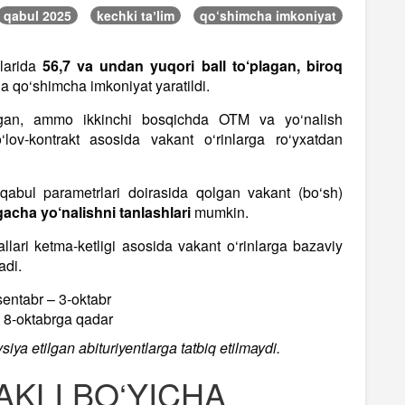
qabul 2025
kechki taʼlim
qo‘shimcha imkoniyat
nlarida
56,7 va undan yuqori ball to‘plagan, biroq
ga qo‘shimcha imkoniyat yaratildi.
gan, ammo ikkinchi bosqichda OTM va yo‘nalish
lov-kontrakt asosida vakant o‘rinlarga ro‘yxatdan
abul parametrlari doirasida qolgan vakant (bo‘sh)
gacha yo‘nalishni tanlashlari
mumkin.
allari ketma-ketligi asosida vakant o‘rinlarga bazaviy
adi.
sentabr – 3-oktabr
il 8-oktabrga qadar
iya etilgan abituriyentlarga tatbiq etilmaydi.
AKLI BO‘YICHA