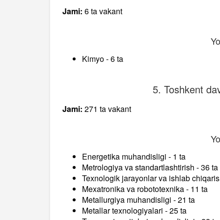
Jami:
6 ta vakant
Yo
Kimyo - 6 ta
5. Toshkent davl
Jami:
271 ta vakant
Yo
Energetika muhandisligi - 1 ta
Metrologiya va standartlashtirish - 36 ta
Texnologik jarayonlar va ishlab chiqaris
Mexatronika va robototexnika - 11 ta
Metallurgiya muhandisligi - 21 ta
Metallar texnologiyalari - 25 ta