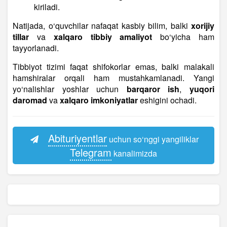
kiriladi.
Natijada, o‘quvchilar nafaqat kasbiy bilim, balki
xorijiy
tillar
va
xalqaro tibbiy amaliyot
bo‘yicha ham
tayyorlanadi.
Tibbiyot tizimi faqat shifokorlar emas, balki malakali
hamshiralar orqali ham mustahkamlanadi. Yangi
yo‘nalishlar yoshlar uchun
barqaror ish
,
yuqori
daromad
va
xalqaro imkoniyatlar
eshigini ochadi.
Abituriyentlar
uchun so‘nggi yangiliklar
Telegram
kanalimizda