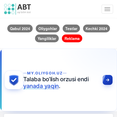
Toggl
navig
Qabul 2024
Oliygohlar
Testlar
Kechki 2024
Yangiliklar
Reklama
MY.OLIYGOH.UZ
Talaba bo‘lish orzusi endi
yanada yaqin
.