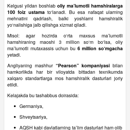
Kelgusi yildan boshlab
oliy ma’lumotli hamshiralarga
100 foiz ustama
to‘lanadi. Bu esa nafaqat ularning
mehnatini qadrlash, balki yoshlarni hamshiralik
yo‘nalishiga jalb qilishga xizmat qiladi.
Misol: agar hozirda o‘rta maxsus ma’lumotli
hamshiraning maoshi 3 million so‘m bo‘lsa, oliy
ma’lumotli mutaxassis uchun bu
6 million so‘mgacha
yetadi.
Angliyaning mashhur
“Pearson” kompaniyasi
bilan
hamkorlikda har bir viloyatda bittadan texnikumda
xalqaro standartlarga mos hamshiralik dasturlari joriy
etildi.
Kelajakda bu tashabbus doirasida:
Germaniya,
Shveytsariya,
AQSH kabi davlatlarning ta’lim dasturlari ham olib