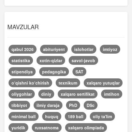
MAVZULAR
qabul 2026
abituriyent
islohotlar
imtiyoz
statistika
xotin-qizlar
savol-javob
stipendiya
pedagogika
SAT
o‘qishni ko‘chirish
texnikum
xalqaro yutuqlar
oliygohlar
diniy
xalqaro sertifikat
imtihon
tibbiyot
ilmiy daraja
PhD
DSc
minimal ball
huquq
189 ball
oliy ta'lim
yuridik
ruxsatnoma
xalqaro olimpiada