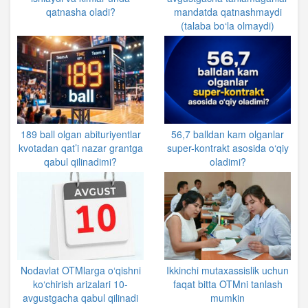
qatnasha oladi?
mandatda qatnashmaydi
(talaba bo‘la olmaydi)
189 ball olgan abituriyentlar
56,7 balldan kam olganlar
kvotadan qat’i nazar grantga
super-kontrakt asosida o‘qiy
qabul qilinadimi?
oladimi?
Nodavlat OTMlarga o‘qishni
Ikkinchi mutaxassislik uchun
ko‘chirish arizalari 10-
faqat bitta OTMni tanlash
avgustgacha qabul qilinadi
mumkin