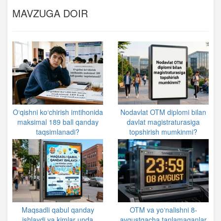
MAVZUGA DOIR
O‘qishni ko‘chirish imtihonida
Nodavlat OTM diplomi bilan
maksimal 189 ball qanday
davlat magistraturasiga
taqsimlanadi?
topshirish mumkinmi?
Maqsadli qabul qanday
OTM va yo‘nalishni 8-
ishlaydi va kimlar unda
avgustgacha tanlamaganlar