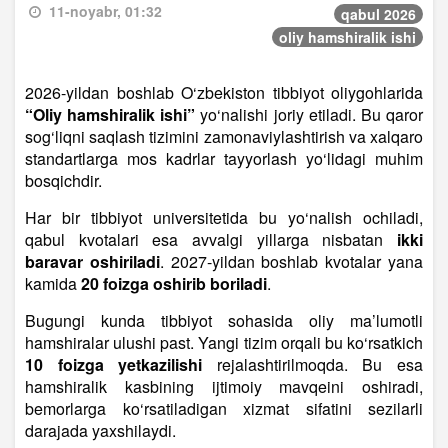
11-noyabr, 01:32
qabul 2026
oliy hamshiralik ishi
2026-yildan boshlab O‘zbekiston tibbiyot oliygohlarida
“Oliy hamshiralik ishi”
yo‘nalishi joriy etiladi. Bu qaror
sog‘liqni saqlash tizimini zamonaviylashtirish va xalqaro
standartlarga mos kadrlar tayyorlash yo‘lidagi muhim
bosqichdir.
Har bir tibbiyot universitetida bu yo‘nalish ochiladi,
qabul kvotalari esa avvalgi yillarga nisbatan
ikki
baravar oshiriladi
. 2027-yildan boshlab kvotalar yana
kamida
20 foizga oshirib boriladi
.
Bugungi kunda tibbiyot sohasida oliy ma’lumotli
hamshiralar ulushi past. Yangi tizim orqali bu ko‘rsatkich
10 foizga yetkazilishi
rejalashtirilmoqda. Bu esa
hamshiralik kasbining ijtimoiy mavqeini oshiradi,
bemorlarga ko‘rsatiladigan xizmat sifatini sezilarli
darajada yaxshilaydi.