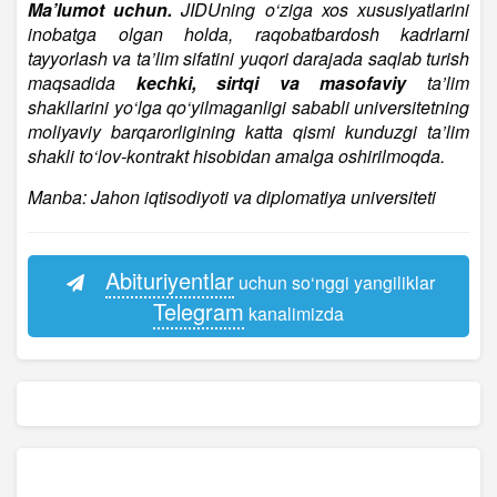
Ma’lumot uchun.
JIDUning o‘ziga xos xususiyatlarini
inobatga olgan holda, raqobatbardosh kadrlarni
tayyorlash va ta’lim sifatini yuqori darajada saqlab turish
maqsadida
kechki, sirtqi va masofaviy
ta’lim
shakllarini yo‘lga qo‘yilmaganligi sababli universitetning
moliyaviy barqarorligining katta qismi kunduzgi ta’lim
shakli to‘lov-kontrakt hisobidan amalga oshirilmoqda.
Manba: Jahon iqtisodiyoti va diplomatiya universiteti
Abituriyentlar
uchun so‘nggi yangiliklar
Telegram
kanalimizda