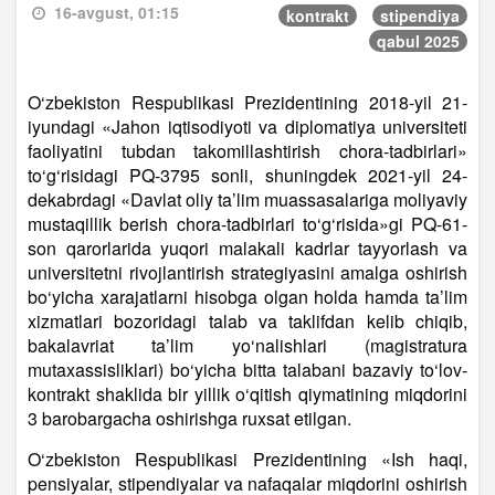
16-avgust, 01:15
kontrakt
stipendiya
qabul 2025
O‘zbekiston Respublikasi Prezidentining 2018-yil 21-
iyundagi «Jahon iqtisodiyoti va diplomatiya universiteti
faoliyatini tubdan takomillashtirish chora-tadbirlari»
to‘g‘risidagi PQ-3795 sonli, shuningdek 2021-yil 24-
dekabrdagi «Davlat oliy ta’lim muassasalariga moliyaviy
mustaqillik berish chora-tadbirlari to‘g‘risida»gi PQ-61-
son qarorlarida yuqori malakali kadrlar tayyorlash va
universitetni rivojlantirish strategiyasini amalga oshirish
bo‘yicha xarajatlarni hisobga olgan holda hamda ta’lim
xizmatlari bozoridagi talab va taklifdan kelib chiqib,
bakalavriat ta’lim yo‘nalishlari (magistratura
mutaxassisliklari) bo‘yicha bitta talabani bazaviy to‘lov-
kontrakt shaklida bir yillik o‘qitish qiymatining miqdorini
3 barobargacha oshirishga ruxsat etilgan.
O‘zbekiston Respublikasi Prezidentining «Ish haqi,
pensiyalar, stipendiyalar va nafaqalar miqdorini oshirish