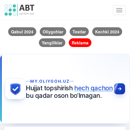
Toggl
navig
Qabul 2024
Oliygohlar
Testlar
Kechki 2024
Yangiliklar
Reklama
MY.OLIYGOH.UZ
Hujjat topshirish
hech qachon
bu qadar oson bo‘lmagan.