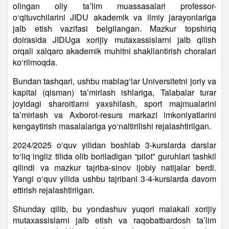
olingan oliy ta’lim muassasalari professor-
o‘qituvchilarini JIDU akademik va ilmiy jarayonlariga
jalb etish vazifasi belgilangan. Mazkur topshiriq
doirasida JIDUga xorijiy mutaxassislarni jalb qilish
orqali xalqaro akademik muhitni shakllantirish choralari
ko‘rilmoqda.
Bundan tashqari, ushbu mablag‘lar Universitetni joriy va
kapital (qisman) ta’mirlash ishlariga, Talabalar turar
joyidagi sharoitlarni yaxshilash, sport majmualarini
ta’mirlash va Axborot-resurs markazi imkoniyatlarini
kengaytirish masalalariga yo‘naltirilishi rejalashtirilgan.
2024/2025 o‘quv yilidan boshlab 3-kurslarda darslar
to‘liq ingliz tilida olib boriladigan “pilot” guruhlari tashkil
qilindi va mazkur tajriba-sinov ijobiy natijalar berdi.
Yangi o‘quv yilida ushbu tajribani 3-4-kurslarda davom
ettirish rejalashtirilgan.
Shunday qilib, bu yondashuv yuqori malakali xorijiy
mutaxassislarni jalb etish va raqobatbardosh ta’lim