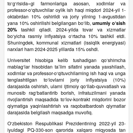
to‘g‘risida»gi farmonlariga asosan, xodimlar va
professor-o‘qituvchilar oylik ish haqi miqdori 2024-yil 1-
oktabrdan 10% oshirildi va joriy yilning 1-avgustidan
yana 10% oshirilishi belgilangan bo‘lib,
umumiy o‘sish
20%
tashkil qiladi. 2024-yilda tovar va xizmatlar
bo‘yicha rasmiy inflyatsiya o‘rtacha 10% tashkil etdi.
Shuningdek, kommunal xizmatlari (issiqlik energiyasi)
narxlari ham 2024-2025 yillarda 15% oshdi.
Universitet hisobiga kelib tushadigan qo‘shimcha
mablag‘lar hisobidan ta’lim sifatini yanada yaxshilash,
xodimlar va professor-o‘qituvchilarning ish haqi va unga
tenglashtilgan to‘lovlarni joriy inflyatsiya (10%)
darajasida oshirish, ularni ijtimoiy qo‘llab-quvvatlash va
munosib rag‘batlantirib borish, infratuzilmani yanada
rivojlantirish maqsadida to‘lov-kontrakt miqdorini bozor
qiymatiga yaqinlashtirish va raqobatbardosh qiymatlar
darajasida belgilash maqsadga muvofiq.
O‘zbekiston Respublikasi Prezidentining 2022-yil 23-
iyuldagi PQ-330-son qarorida xalqaro miqyosda tan