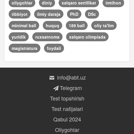
oliygohlar
diniy
xalqaro sertifikat
imtihon
tibbiyot
ilmiy daraja
PhD
DSc
minimal ball
huquq
189 ball
oliy ta'lim
yuridik
ruxsatnoma
xalqaro olimpiada
magistratura
foydali
info@abt.uz
Telegram
Test topshirish
Test natijalari
Qabul 2024
Oliygohlar