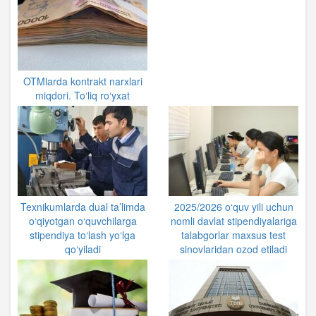
OTMlarda kontrakt narxlari
miqdori. To‘liq ro‘yxat
Texnikumlarda dual ta’limda
2025/2026 o‘quv yili uchun
o‘qiyotgan o‘quvchilarga
nomli davlat stipendiyalariga
stipendiya to‘lash yo‘lga
talabgorlar maxsus test
qo‘yiladi
sinovlaridan ozod etiladi