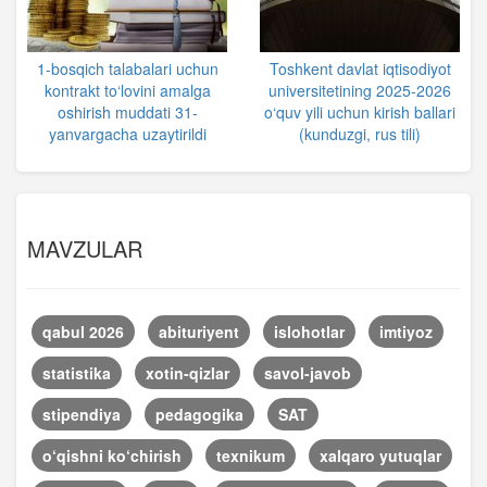
1-bosqich talabalari uchun
Toshkent davlat iqtisodiyot
kontrakt to‘lovini amalga
universitetining 2025-2026
oshirish muddati 31-
o‘quv yili uchun kirish ballari
yanvargacha uzaytirildi
(kunduzgi, rus tili)
MAVZULAR
qabul 2026
abituriyent
islohotlar
imtiyoz
statistika
xotin-qizlar
savol-javob
stipendiya
pedagogika
SAT
o‘qishni ko‘chirish
texnikum
xalqaro yutuqlar