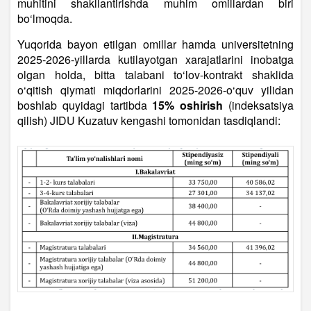
muhitini shakllantirishda muhim omillardan biri
bo‘lmoqda.
Yuqorida bayon etilgan omillar hamda universitetning
2025-2026-yillarda kutilayotgan xarajatlarini inobatga
olgan holda, bitta talabani to‘lov-kontrakt shaklida
o‘qitish qiymati miqdorlarini 2025-2026-o‘quv yilidan
boshlab quyidagi tartibda
15% oshirish
(indeksatsiya
qilish) JIDU Kuzatuv kengashi tomonidan tasdiqlandi: