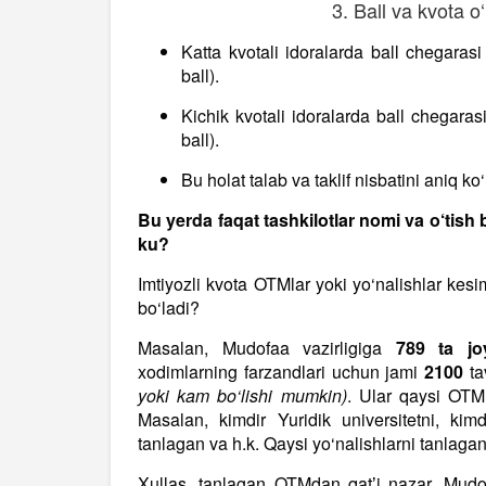
3. Ball va kvota o‘
Katta kvotali idoralarda ball chegaras
ball).
Kichik kvotali idoralarda ball chegara
ball).
Bu holat talab va taklif nisbatini aniq 
Bu yerda faqat tashkilotlar nomi va o‘tish b
ku?
Imtiyozli kvota OTMlar yoki yo‘nalishlar kes
bo‘ladi?
Masalan, Mudofaa vazirligiga
789 ta jo
xodimlarning farzandlari uchun jami
2100
ta
yoki kam bo‘lishi mumkin)
. Ular qaysi OTMn
Masalan, kimdir Yuridik universitetni, kimd
tanlagan va h.k. Qaysi yo‘nalishlarni tanla
Xullas, tanlagan OTMdan qatʼi nazar, Mudof