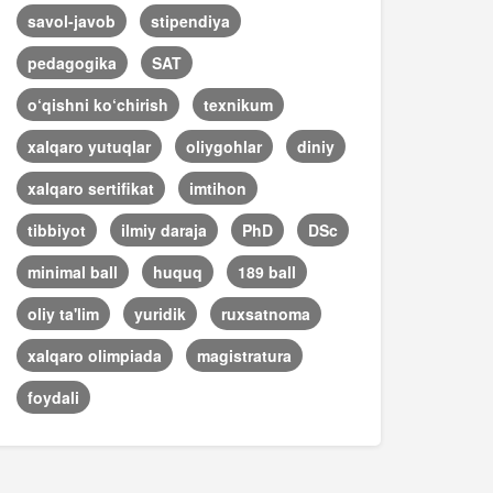
savol-javob
stipendiya
pedagogika
SAT
o‘qishni ko‘chirish
texnikum
xalqaro yutuqlar
oliygohlar
diniy
xalqaro sertifikat
imtihon
tibbiyot
ilmiy daraja
PhD
DSc
minimal ball
huquq
189 ball
oliy ta'lim
yuridik
ruxsatnoma
xalqaro olimpiada
magistratura
foydali