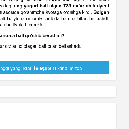
asidagi
eng yuqori ball olgan 789 nafar abituriyent
nti asosida qo‘shimcha kvotaga o‘qishga kirdi.
Qolgan
ali bo‘yicha umumiy tartibda barcha bilan bellashdi.
gan bo‘lishlari mumkin.
iyanoma ball qo‘shib beradimi?
r o‘zlari to‘plagan ball bilan bellashadi.
Telegram
nggi yangiliklar
kanalimizda