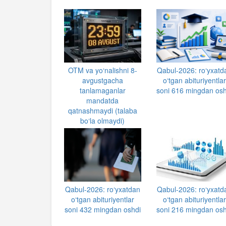
OTM va yo‘nalishni 8-
Qabul-2026: ro‘yxatd
avgustgacha
o‘tgan abituriyentla
tanlamaganlar
soni 616 mingdan osh
mandatda
qatnashmaydi (talaba
bo‘la olmaydi)
Qabul-2026: ro‘yxatdan
Qabul-2026: ro‘yxatd
o‘tgan abituriyentlar
o‘tgan abituriyentla
soni 432 mingdan oshdi
soni 216 mingdan osh