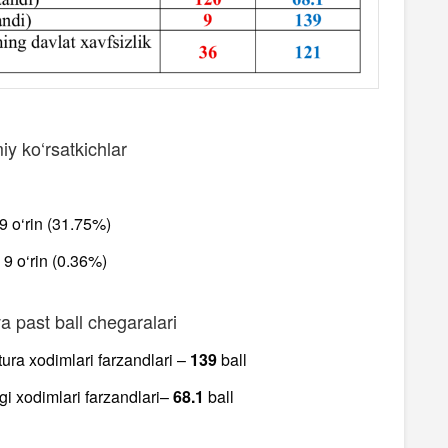
y ko‘rsatkichlar
9 o‘rin (31.75%)
 9 o‘rin (0.36%)
a past ball chegaralari
ura xodimlari farzandlari –
139
ball
igi xodimlari farzandlari–
68.1
ball