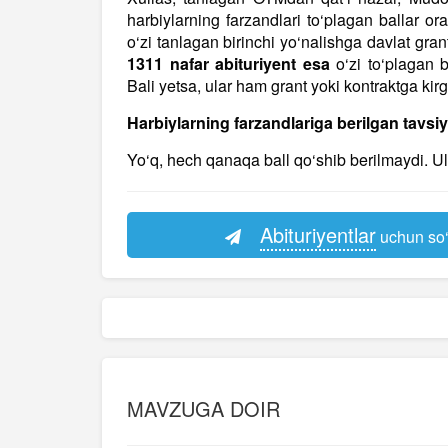
harbiylarning farzandlari to‘plagan ballar or
o‘zi tanlagan birinchi yo‘nalishga davlat gra
1311 nafar abituriyent esa
o‘zi to‘plagan b
Bali yetsa, ular ham grant yoki kontraktga kir
Harbiylarning farzandlariga berilgan tavs
Yo‘q, hech qanaqa ball qo‘shib berilmaydi. Ula
Abituriyentlar
uchun so‘
MAVZUGA DOIR