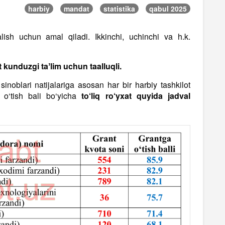
harbiy
mandat
statistika
qabul 2025
alish uchun amal qiladi. Ikkinchi, uchinchi va h.k.
kunduzgi taʼlim uchun taalluqli.
 sinoblari natijalariga asosan har bir harbiy tashkilot
 o‘tish bali bo‘yicha
to‘liq ro‘yxat quyida jadval