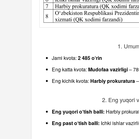
1. Umumi
Jami kvota:
2 485 o‘rin
Eng katta kvota:
Mudofaa vazirligi
– 78
Eng kichik kvota:
Harbiy prokuratura
–
2. Eng yuqori v
Eng yuqori o‘tish balli:
Harbiy prokurat
Eng past o‘tish balli:
Ichki ishlar vazirl