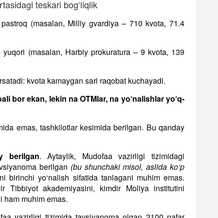
rtasidagi teskari bog‘liqlik
i pastroq (masalan, Milliy gvardiya – 710 kvota, 71.4
si yuqori (masalan, Harbiy prokuratura – 9 kvota, 139
ko‘rsatadi: kvota kamaygan sari raqobat kuchayadi.
ali bor ekan, lekin na OTMlar, na yo‘nalishlar yo‘q-
imida emas, tashkilotlar kesimida berilgan. Bu qanday
y berilgan
. Aytaylik, Mudofaa vazirligi tizimidagi
vsiyanoma berilgan
(bu shunchaki misol, aslida ko‘p
i birinchi yo‘nalish sifatida tanlagani muhim emas.
ir Tibbiyot akademiyasini, kimdir Moliya institutini
gani ham muhim emas.
aa vazirligi tizimida tavsiyanoma olgan 2100 nafar