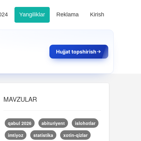
024
Yangiliklar
Reklama
Kirish
Hujjat topshirish
MAVZULAR
qabul 2026
abituriyent
islohotlar
imtiyoz
statistika
xotin-qizlar