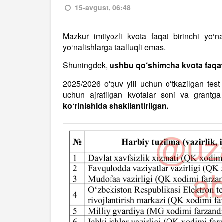
15-avgust, 06:48
Mazkur imtiyozli kvota faqat birinchi yo‘n
yo‘nalishlarga taalluqli emas.
Shuningdek,
ushbu qo‘shimcha kvota faqat 
2025/2026 o
‘
quv yili uchun o
‘
tkazilgan test
uchun ajratilgan kvotalar soni va grantga
ko‘rinishida shakllantirilgan.