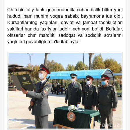
Chirchiq oliy tank qo‘mondonlik-muhandislik bilim yurti
hududi ham muhim voqea sabab, bayramona tus oldi.
Kursantlarning yaqinlari, davlat va jamoat tashkilotlari
vakillari hamda faxriylar tadbir mehmoni bo‘ldi. Bo‘lajak
ofitserlar chin mardlik, sadoqat va sodiqlik so‘zlarini
yaqinlari guvohligida ta'kidlab aytdi.