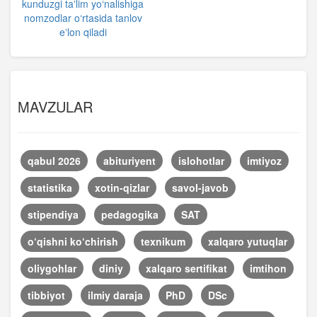
kunduzgi taʼlim yoʻnalishiga
nomzodlar o‘rtasida tanlov
eʼlon qiladi
MAVZULAR
qabul 2026
abituriyent
islohotlar
imtiyoz
statistika
xotin-qizlar
savol-javob
stipendiya
pedagogika
SAT
o‘qishni ko‘chirish
texnikum
xalqaro yutuqlar
oliygohlar
diniy
xalqaro sertifikat
imtihon
tibbiyot
ilmiy daraja
PhD
DSc