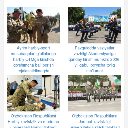
Ayrim harbiy-sport
Favqulodda vaziyatlar
musobaqalari g‘oliblariga
vazirligi Akademiyasiga
harbiy OTMga kirishda
qanday kirish mumkin: 2026-
qo‘shimcha ball berish
yil qabul bo‘yicha to‘liq
rejalashtirilmoqda
ma’lumot
O‘zbekiston Respublikasi
O‘zbekiston Respublikasi
Harbiy xavfsizlik va mudofaa
Jamoat xavfsizligi
universiteti Harbiy tibbiyot
universitetiga kirish talablari