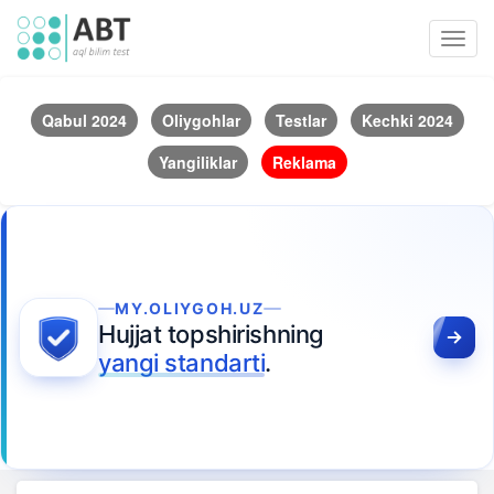
Toggl
navig
Qabul 2024
Oliygohlar
Testlar
Kechki 2024
Yangiliklar
Reklama
MY.OLIYGOH.UZ
Hujjat topshirishning
yangi standarti
.