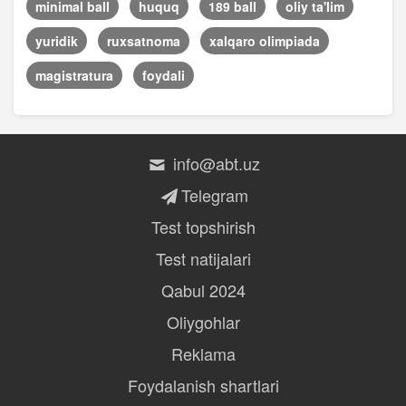
minimal ball
huquq
189 ball
oliy ta'lim
yuridik
ruxsatnoma
xalqaro olimpiada
magistratura
foydali
info@abt.uz
Telegram
Test topshirish
Test natijalari
Qabul 2024
Oliygohlar
Reklama
Foydalanish shartlari