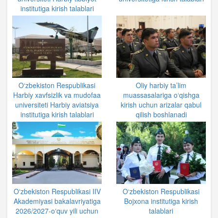
institutiga kirish talablari
O‘zbekiston Respublikasi
Oliy harbiy ta’lim
Harbiy xavfsizlik va mudofaa
muassasalariga o‘qishga
universiteti Harbiy aviatsiya
kirish uchun arizalar qabul
institutiga kirish talablari
qilish boshlanadi
Oʻzbekiston Respublikasi IIV
O‘zbekiston Respublikasi
Akademiyasi bakalavriyatiga
Bojxona institutiga kirish
2026/2027-oʻquv yili uchun
talablari