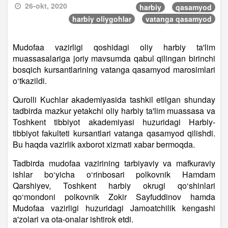
26-okt, 2020
harbiy
qasamyod
harbiy oliygohlar
vatanga qasamyod
Mudofaa vazirligi qoshidagi oliy harbiy ta'lim
muassasalariga joriy mavsumda qabul qilingan birinchi
bosqich kursantlarining vatanga qasamyod marosimlari
o‘tkazildi.
Qurolli Kuchlar akademiyasida tashkil etilgan shunday
tadbirda mazkur yetakchi oliy harbiy ta'lim muassasa va
Toshkent tibbiyot akademiyasi huzuridagi Harbiy-
tibbiyot fakulteti kursantlari vatanga qasamyod qilishdi.
Bu haqda vazirlik axborot xizmati xabar bermoqda.
Tadbirda mudofaa vazirining tarbiyaviy va mafkuraviy
ishlar bo‘yicha o‘rinbosari polkovnik Hamdam
Qarshiyev, Toshkent harbiy okrugi qo‘shinlari
qo‘mondoni polkovnik Zokir Sayfuddinov hamda
Mudofaa vazirligi huzuridagi Jamoatchilik kengashi
a'zolari va ota-onalar ishtirok etdi.