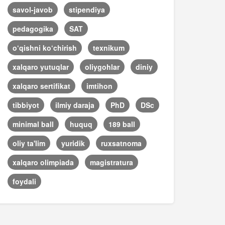
savol-javob
stipendiya
pedagogika
SAT
o‘qishni ko‘chirish
texnikum
xalqaro yutuqlar
oliygohlar
diniy
xalqaro sertifikat
imtihon
tibbiyot
ilmiy daraja
PhD
DSc
minimal ball
huquq
189 ball
oliy ta'lim
yuridik
ruxsatnoma
xalqaro olimpiada
magistratura
foydali