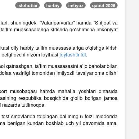
islohotlar
harbiy
imtiyoz
qabul 2026
lari, shuningdek, “Vatanparvarlar” hamda “Shijoat va
iy ta’lim muassasalariga kirishda qo‘shimcha imkoniyat
si oliy harbiy ta’lim muassasalariga o‘qishga kirish
i belgilovchi nizom loyihasi
joylashtirildi
.
aol qatnashgan, ta’lim muassasasini a’lo baholar bilan
ofaa vazirligi tomonidan imtiyozli tavsiyanoma olishi
sport musobaqasi hamda mahalla yoshlari o‘rtasida
qasining respublika bosqichida g‘olib bo‘lgan jamoa
i nazarda tutilmoqda.
test sinovlarida to‘plagan ballining 5 foizi miqdorida
noma berilgan kundan boshlab uch yil davomida amal