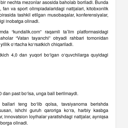
i bir nechta mezonlar asosida baholab boriladi. Bunda
, fan va sport olimpiadalaridagi natijalari, kitobxonlik
 doirasida tashkil etilgan musobaqalar, konferensiyalar,
igi inobatga olinadi.
amda “kundalik.com” raqamli ta’lim platformasidagi
aholar “Vatan tayanchi” otryadi rahbari tomonidan
illik o‘rtacha ko‘rsatkich chiqariladi.
tkich 4,0 dan yuqori bo‘lgan o‘quvchilarga quyidagi
 dan past bo‘lsa, unga ball berilmaydi.
i ballari teng bo‘lib qolsa, tavsiyanoma berishda
usan, ishchi guruh qaroriga ko‘ra, harbiy kasbga
ar, innovatsion loyihalar yaratishdagi natijalar, ayniqsa
iborga olinadi.