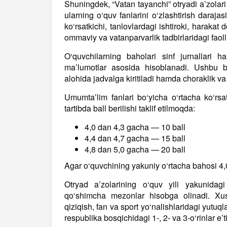
Shuningdek, “Vatan tayanchi” otryadi a’zolar
ularning o‘quv fanlarini o‘zlashtirish darajasi
ko‘rsatkichi, tanlovlardagi ishtiroki, harakat
ommaviy va vatanparvarlik tadbirlaridagi faoll
O‘quvchilarning baholari sinf jurnallari h
ma’lumotlar asosida hisoblanadi. Ushbu b
alohida jadvalga kiritiladi hamda choraklik va y
Umumta’lim fanlari bo‘yicha o‘rtacha ko‘rsa
tartibda ball berilishi taklif etilmoqda:
4,0 dan 4,3 gacha — 10 ball
4,4 dan 4,7 gacha — 15 ball
4,8 dan 5,0 gacha — 20 ball
Agar o‘quvchining yakuniy o‘rtacha bahosi 4,0
Otryad a’zolarining o‘quv yili yakunidag
qo‘shimcha mezonlar hisobga olinadi. Xus
qiziqish, fan va sport yo‘nalishlaridagi yutuql
respublika bosqichidagi 1-, 2- va 3-o‘rinlar e’t