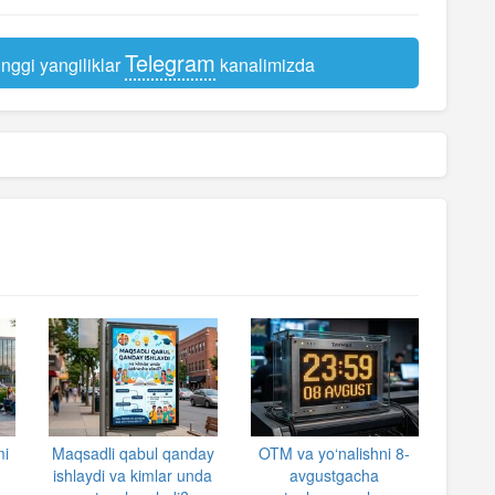
Telegram
nggi yangiliklar
kanalimizda
mi
Maqsadli qabul qanday
OTM va yo‘nalishni 8-
ishlaydi va kimlar unda
avgustgacha