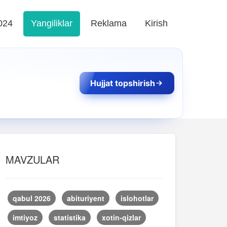
024
Yangiliklar
Reklama
Kirish
Hujjat topshirish
MAVZULAR
qabul 2026
abituriyent
islohotlar
imtiyoz
statistika
xotin-qizlar