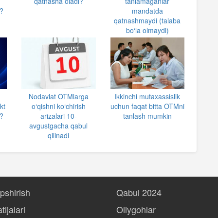
qatnasha oladi?
tanlamaganlar
?
mandatda
qatnashmaydi (talaba
bo‘la olmaydi)
Nodavlat OTMlarga
Ikkinchi mutaxassislik
kt
o‘qishni ko‘chirish
uchun faqat bitta OTMni
i?
arizalari 10-
tanlash mumkin
avgustgacha qabul
qilinadi
opshirish
Qabul 2024
tijalari
Oliygohlar