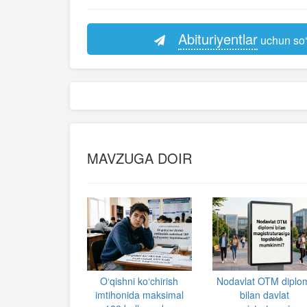
Abituriyentlar
uchun so‘
MAVZUGA DOIR
O‘qishni ko‘chirish
Nodavlat OTM diplo
imtihonida maksimal
bilan davlat