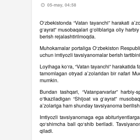
05-may, 04:58
O‘zbekistonda “Vatan tayanchi” harakati a’zo
g‘ayrat” musobaqalari g‘oliblariga oliy harb
berish rejalashtirilmoqda.
Muhokamalar portaliga O‘zbekiston Respublika
uchun imtiyozli tavsiyanomalar berish tartibin
Loyihaga ko‘ra, “Vatan tayanchi” harakatida f
tamomlagan otryad a’zolaridan bir nafari Mud
mumkin.
Bundan tashqari, “Vatanparvarlar” harbiy-
o‘tkaziladigan “Shijoat va g‘ayrat” musoba
a’zolariga ham shunday tavsiyanoma berilish
Imtiyozli tavsiyanomaga ega abituriyentlarga 
qo‘shimcha ball qo‘shib beriladi. Tavsiya
qiladi.