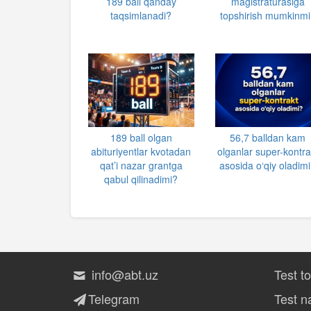
189 ball qanday
magistraturasiga
taqsimlanadi?
topshirish mumkinmi
189 ball olgan
56,7 balldan kam
abituriyentlar kvotadan
olganlar super-kontra
qat’i nazar grantga
asosida o‘qiy oladim
qabul qilinadimi?
info@abt.uz
Test t
Telegram
Test na