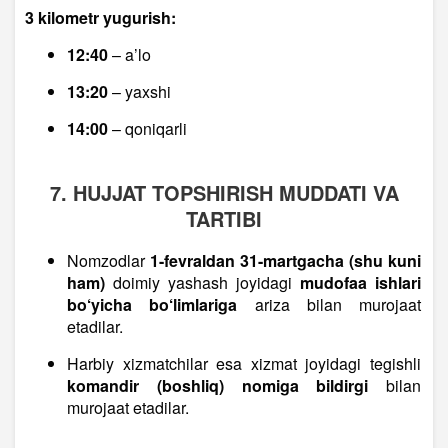
3 kilometr yugurish:
12:40
– a’lo
13:20
– yaxshi
14:00
– qoniqarli
7. HUJJAT TOPSHIRISH MUDDATI VA
TARTIBI
Nomzodlar
1-fevraldan 31-martgacha (shu kuni
ham)
doimiy yashash joyidagi
mudofaa ishlari
bo‘yicha bo‘limlariga
ariza bilan murojaat
etadilar.
Harbiy xizmatchilar esa xizmat joyidagi tegishli
komandir (boshliq) nomiga bildirgi
bilan
murojaat etadilar.