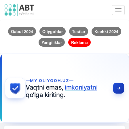
Toggl
navig
Qabul 2024
Oliygohlar
Testlar
Kechki 2024
Yangiliklar
Reklama
MY.OLIYGOH.UZ
Vaqtni emas,
imkoniyatni
qo‘lga kiriting.