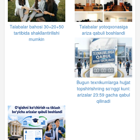
Talabalar bahosi 30+20+50
Talabalar yotoqxonasiga
tartibida shakllantirilishi
ariza qabuli boshlandi
mumkin
Bugun texnikumlarga hujjat
topshirishning so‘nggi kuni:
arizalar 23:59 gacha qabul
qilinadi