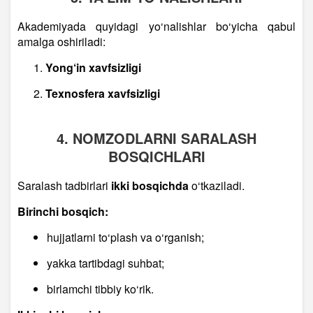
Akademiyada quyidagi yo‘nalishlar bo‘yicha qabul
amalga oshiriladi:
Yong‘in xavfsizligi
Texnosfera xavfsizligi
4. NOMZODLARNI SARALASH
BOSQICHLARI
Saralash tadbirlari
ikki bosqichda
o‘tkaziladi.
Birinchi bosqich:
hujjatlarni to‘plash va o‘rganish;
yakka tartibdagi suhbat;
birlamchi tibbiy ko‘rik.