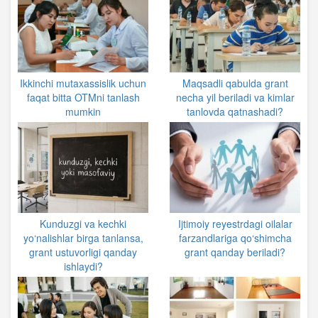
Ikkinchi mutaxassislik uchun
Maqsadli qabulda grant
faqat bitta OTMni tanlash
necha yil beriladi va kimlar
mumkin
tanlovda qatnashadi?
Kunduzgi va kechki
Ijtimoiy reyestrdagi oilalar
yo‘nalishlar birga tanlansa,
farzandlariga qo‘shimcha
grant ustuvorligi qanday
grant qanday beriladi?
ishlaydi?