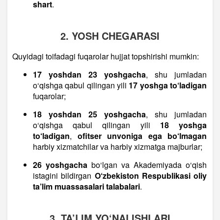
shart
.
2. YOSH CHEGARASI
Quyidagi toifadagi fuqarolar hujjat topshirishi mumkin:
17 yoshdan 23 yoshgacha
, shu jumladan
o‘qishga qabul qilingan yili
17 yoshga to‘ladigan
fuqarolar;
18 yoshdan 25 yoshgacha
, shu jumladan
o‘qishga qabul qilingan yili
18 yoshga
to‘ladigan
,
ofitser unvoniga ega bo‘lmagan
harbiy xizmatchilar va harbiy xizmatga majburlar;
26 yoshgacha
bo‘lgan va Akademiyada o‘qish
istagini bildirgan
O‘zbekiston Respublikasi oliy
ta’lim muassasalari talabalari
.
3. TA’LIM YO‘NALISHLARI