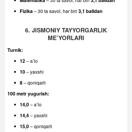
Matematika
– 30 ta savol, har biri
3,1 balldan
Fizika
– 30 ta savol, har biri
3,1 balldan
6. JISMONIY TAYYORGARLIK
ME’YORLARI
Turnik:
12
– a’lo
10
– yaxshi
8
– qoniqarli
100 metr yugurish:
14,0
– a’lo
14,4
– yaxshi
15,0
– qoniqarli