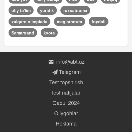
oliy ta'lim
yuridik
ruxsatnoma
xalqaro olimpiada
magistratura
foydali
Samarqand
kvota
info@abt.uz
Telegram
Test topshirish
Test natijalari
Qabul 2024
Oliygohlar
Reklama