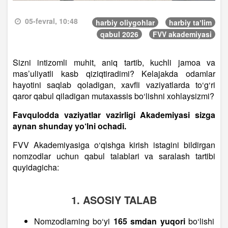
05-fevral, 10:48
harbiy oliygohlar
harbiy taʼlim
qabul 2026
FVV akademiyasi
Sizni intizomli muhit, aniq tartib, kuchli jamoa va
mas’uliyatli kasb qiziqtiradimi? Kelajakda odamlar
hayotini saqlab qoladigan, xavfli vaziyatlarda to‘g‘ri
qaror qabul qiladigan mutaxassis bo‘lishni xohlaysizmi?
Favqulodda vaziyatlar vazirligi Akademiyasi sizga
aynan shunday yo‘lni ochadi.
FVV Akademiyasiga o‘qishga kirish istagini bildirgan
nomzodlar uchun qabul talablari va saralash tartibi
quyidagicha:
1. ASOSIY TALAB
Nomzodlarning bo‘yi
165 smdan yuqori
bo‘lishi