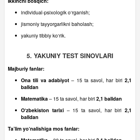
Ikkinchi bosqich:
individual-psixologik o‘rganish;
jismoniy tayyorgarlikni baholash;
yakuniy tibbiy ko‘rik.
5. YAKUNIY TEST SINOVLARI
Majburiy fanlar:
Ona tili va adabiyot
– 15 ta savol, har biri
2,1
balldan
Matematika
– 15 ta savol, har biri
2,1 balldan
O‘zbekiston tarixi
– 15 ta savol, har biri
2,1
balldan
Ta’lim yo‘nalishiga mos fanlar: