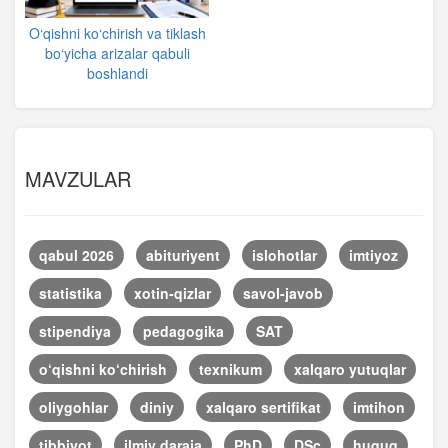
O‘qishni ko‘chirish va tiklash
bo‘yicha arizalar qabuli
boshlandi
MAVZULAR
qabul 2026
abituriyent
islohotlar
imtiyoz
statistika
xotin-qizlar
savol-javob
stipendiya
pedagogika
SAT
o‘qishni ko‘chirish
texnikum
xalqaro yutuqlar
oliygohlar
diniy
xalqaro sertifikat
imtihon
tibbiyot
ilmiy daraja
PhD
DSc
huquq