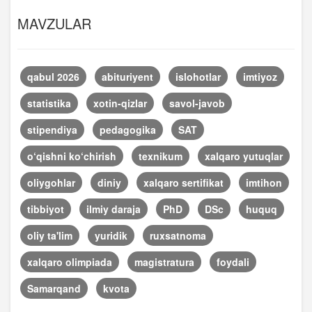
MAVZULAR
qabul 2026
abituriyent
islohotlar
imtiyoz
statistika
xotin-qizlar
savol-javob
stipendiya
pedagogika
SAT
o‘qishni ko‘chirish
texnikum
xalqaro yutuqlar
oliygohlar
diniy
xalqaro sertifikat
imtihon
tibbiyot
ilmiy daraja
PhD
DSc
huquq
oliy ta'lim
yuridik
ruxsatnoma
xalqaro olimpiada
magistratura
foydali
Samarqand
kvota