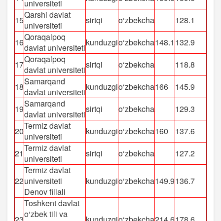
universiteti
Qarshi davlat
15
sirtqi
o‘zbekcha
128.1
universiteti
Qoraqalpoq
16
kunduzgi
o‘zbekcha
148.1
132.9
davlat universiteti
Qoraqalpoq
17
sirtqi
o‘zbekcha
118.8
davlat universiteti
Samarqand
18
kunduzgi
o‘zbekcha
166
145.9
davlat universiteti
Samarqand
19
sirtqi
o‘zbekcha
129.3
davlat universiteti
Termiz davlat
20
kunduzgi
o‘zbekcha
160
137.6
universiteti
Termiz davlat
21
sirtqi
o‘zbekcha
127.2
universiteti
Termiz davlat
22
universiteti
kunduzgi
o‘zbekcha
149.9
136.7
Denov filiali
Toshkent davlat
o‘zbek tili va
23
kunduzgi
o‘zbekcha
214.6
178.6