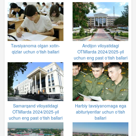
Tavsiyanoma olgan xotin-
Andijon viloyatidagi
qizlar uchun o‘tish ballari
OTMlarda 2024/2025-yil
uchun eng past o‘tish ballari
Samarqand viloyatidagi
Harbiy tavsiyanomaga ega
OTMlarda 2024/2025-yil
abituriyentlar uchun o‘tish
uchun eng past o‘tish ballari
ballari