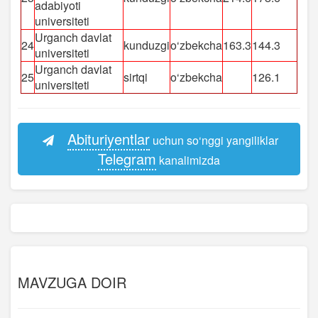
adabiyoti
universiteti
Urganch davlat
24
kunduzgi
o‘zbekcha
163.3
144.3
universiteti
Urganch davlat
25
sirtqi
o‘zbekcha
126.1
universiteti
Abituriyentlar
uchun so‘nggi yangiliklar
Telegram
kanalimizda
MAVZUGA DOIR