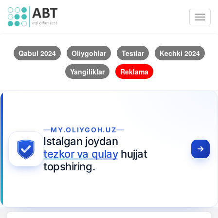
Toggl
navig
Qabul 2024
Oliygohlar
Testlar
Kechki 2024
Yangiliklar
Reklama
MY.OLIYGOH.UZ
Istalgan joydan
tezkor va qulay
hujjat
topshiring.