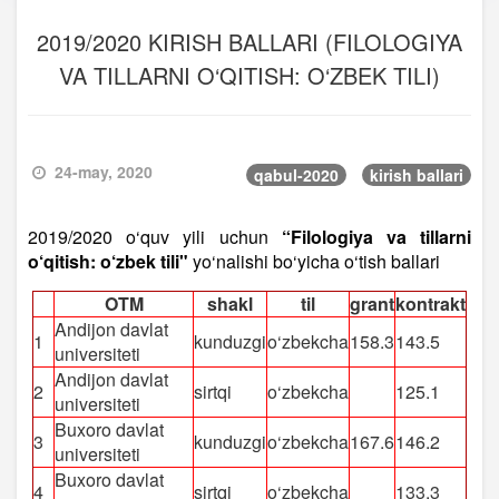
2019/2020 KIRISH BALLARI (FILOLOGIYA
VA TILLARNI O‘QITISH: O‘ZBEK TILI)
24-may, 2020
qabul-2020
kirish ballari
2019/2020 o‘quv yili uchun
“Filologiya va tillarni
o‘qitish: o‘zbek tili"
yo‘nalishi bo‘yicha o‘tish ballari
OTM
shakl
til
grant
kontrakt
Andijon davlat
1
kunduzgi
o‘zbekcha
158.3
143.5
universiteti
Andijon davlat
2
sirtqi
o‘zbekcha
125.1
universiteti
Buxoro davlat
3
kunduzgi
o‘zbekcha
167.6
146.2
universiteti
Buxoro davlat
4
sirtqi
o‘zbekcha
133.3