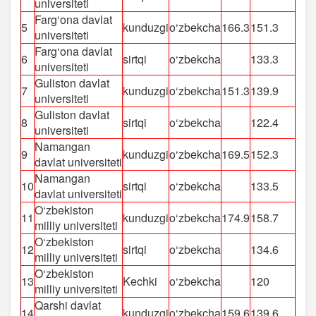
universiteti
Farg‘ona davlat
5
kunduzgi
o‘zbekcha
166.3
151.3
universiteti
Farg‘ona davlat
6
sirtqi
o‘zbekcha
133.3
universiteti
Guliston davlat
7
kunduzgi
o‘zbekcha
151.3
139.9
universiteti
Guliston davlat
8
sirtqi
o‘zbekcha
122.4
universiteti
Namangan
9
kunduzgi
o‘zbekcha
169.5
152.3
davlat universiteti
Namangan
10
sirtqi
o‘zbekcha
133.5
davlat universiteti
O‘zbekiston
11
kunduzgi
o‘zbekcha
174.9
158.7
milliy universiteti
O‘zbekiston
12
sirtqi
o‘zbekcha
134.6
milliy universiteti
O‘zbekiston
13
Kechki
o‘zbekcha
120
milliy universiteti
Qarshi davlat
14
kunduzgi
o‘zbekcha
159.6
139.6