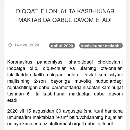
DIQQAT, E’LON! 61 TA KASB-HUNAR
MAKTABIDA QABUL DAVOM ETADI
14-avg, 2020
qabul-2020
kasb-hunar maktabi
Koronavirus pandemiyasi sharoitidagi cheklovlarni
inobatga olib, o‘quvchilar va ularning ota-onalari
takliflaridan kelib chiqqan holda, Davlat komissiyasi
majlisining 2-son bayoniga muvofiq hududlardagi
rejalashtirilgan qabul parametrlariga nisbatan kam hujjat
tushgan 61 ta kasb-hunar maktabiga qabul davom
etadi.
2020 yil 15 avgustdan 30 avgustga (shu kuni ham)cha
umumta’lim maktablari 9-sinf bitiruvchilarining hujjatlari
onlayn kasb.edu.uz platformasi orqali qabul qilinadi.