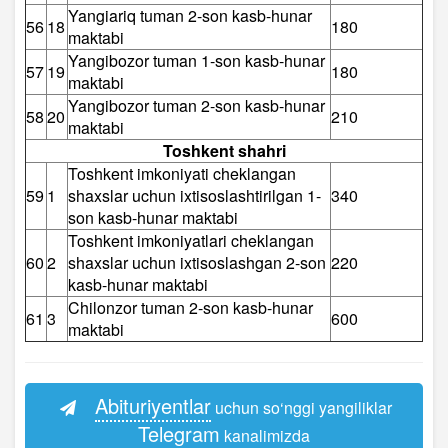
Yangiariq tuman 2-son kasb-hunar
56
18
180
maktabi
Yangibozor tuman 1-son kasb-hunar
57
19
180
maktabi
Yangibozor tuman 2-son kasb-hunar
58
20
210
maktabi
Toshkent shahri
Toshkent imkoniyati cheklangan
59
1
shaxslar uchun ixtisoslashtirilgan 1-
340
son kasb-hunar maktabi
Toshkent imkoniyatlari cheklangan
60
2
shaxslar uchun ixtisoslashgan 2-son
220
kasb-hunar maktabi
Chilonzor tuman 2-son kasb-hunar
61
3
600
maktabi
Abituriyentlar
uchun so‘nggi yangiliklar
Telegram
kanalimizda