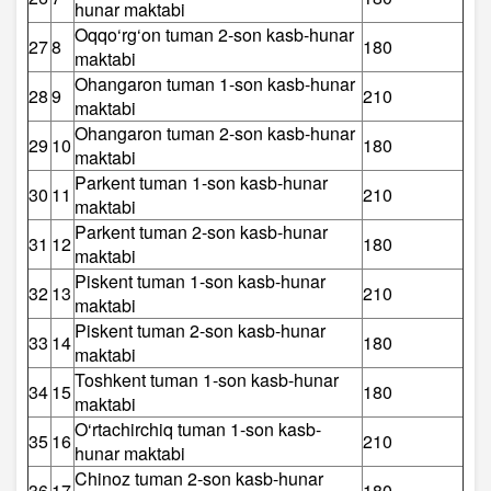
hunar maktabi
Oqqo‘rg‘on tuman 2-son kasb-hunar
27
8
180
maktabi
Ohangaron tuman 1-son kasb-hunar
28
9
210
maktabi
Ohangaron tuman 2-son kasb-hunar
29
10
180
maktabi
Parkent tuman 1-son kasb-hunar
30
11
210
maktabi
Parkent tuman 2-son kasb-hunar
31
12
180
maktabi
Piskent tuman 1-son kasb-hunar
32
13
210
maktabi
Piskent tuman 2-son kasb-hunar
33
14
180
maktabi
Toshkent tuman 1-son kasb-hunar
34
15
180
maktabi
O‘rtachirchiq tuman 1-son kasb-
35
16
210
hunar maktabi
Chinoz tuman 2-son kasb-hunar
36
17
180