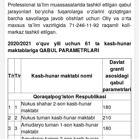
Professional ta’lim muassasalarida tashkil etilgan qabul
jarayonlari bo‘yicha fuqarolarga o‘zlarini qiziqtirgan
barcha savollarga javob olishlari uchun Oliy va o‘rta
maxsus ta’lim vazirligida 71-246-11-92 raqamli koll-
markaz tashkil etilgan.
2020/2021 o‘quv yili uchun 61 ta kasb-hunar
maktablariga QABUL PARAMETRLARI
Davlat
granti
Т/r
Т/r
Kasb-hunar maktabi nomi
asosidagi
qabul
parametrlari
Qoraqalpog‘iston Respublikasi
Nukus shahar 2-son kasb-hunar
1
1
180
maktabi
2
2
Nukus tuman kasb-hunar maktabi
210
Amudaryo tuman 1-son kasb-hunar
3
3
180
maktabi
Amudaryo tuman 2-son kasb-hunar