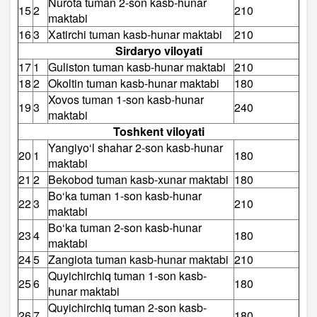
Nurota tuman 2-son kasb-hunar
15
2
210
maktabi
16
3
Xatirchi tuman kasb-hunar maktabi
210
Sirdaryo viloyati
17
1
Guliston tuman kasb-hunar maktabi
210
18
2
Okoltin tuman kasb-hunar maktabi
180
Xovos tuman 1-son kasb-hunar
19
3
240
maktabi
Toshkent viloyati
Yangiyo‘l shahar 2-son kasb-hunar
20
1
180
maktabi
21
2
Bekobod tuman kasb-xunar maktabi
180
Bo‘ka tuman 1-son kasb-hunar
22
3
210
maktabi
Bo‘ka tuman 2-son kasb-hunar
23
4
180
maktabi
24
5
Zangiota tuman kasb-hunar maktabi
210
Quyichirchiq tuman 1-son kasb-
25
6
180
hunar maktabi
Quyichirchiq tuman 2-son kasb-
26
7
180