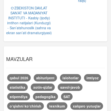
raqs)
О‘ZBEKISTON DAVLAT
SAN’AT VA MADANIYAT
INSTITUTI - Kasbiy (ijodiy)
imtihon natijalari (Kunduzgi)
- San’atshunoslik (sahna va
ekran san’ati dramaturgiyasi)
MAVZULAR
qabul 2026
abituriyent
islohotlar
imtiyoz
statistika
xotin-qizlar
savol-javob
stipendiya
pedagogika
SAT
o‘qishni ko‘chirish
texnikum
xalqaro yutuqlar