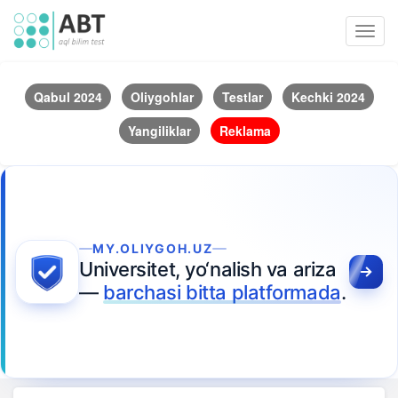
Toggl
navig
Qabul 2024
Oliygohlar
Testlar
Kechki 2024
Yangiliklar
Reklama
MY.OLIYGOH.UZ
Universitet, yo‘nalish va ariza
—
barchasi bitta platformada
.