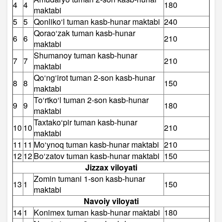
4
4
180
maktabi
5
5
Qonliko‘l tuman kasb-hunar maktabi
240
Qorao‘zak tuman kasb-hunar
6
6
210
maktabi
Shumanoy tuman kasb-hunar
7
7
210
maktabi
Qo‘ng‘irot tuman 2-son kasb-hunar
8
8
150
maktabi
To‘rtko‘l tuman 2-son kasb-hunar
9
9
180
maktabi
Taxtako‘pir tuman kasb-hunar
10
10
210
maktabi
11
11
Mo‘ynoq tuman kasb-hunar maktabi
210
12
12
Bo‘zatov tuman kasb-hunar maktabi
150
Jizzax viloyati
Zomin tumani 1-son kasb-hunar
13
1
150
maktabi
Navoiy viloyati
14
1
Konimex tuman kasb-hunar maktabi
180