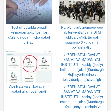
Test sinovlarida omadi
Harbiy tavsiyanomaga ega
kelmagan abituriyentlar
abituriyentlar yana DTM
o‘qishga qo‘shimcha qabul
oldida yig‘ildi. Bu gal
qilinadi
muammo 3 kunda hal
bo‘lishi aytildi
О‘ZBEKISTON DAVLAT
SAN’AT VA MADANIYAT
INSTITUTI - Kasbiy (ijodiy)
imtihon natijalari (Kunduzgi)
- Rejissyorlik (kino va
televideniye rejissyorligi)
Apellyatsiya shikoyatlarini
О‘ZBEKISTON DAVLAT
qabul qilish boshlandi
SAN’AT VA MADANIYAT
INSTITUTI - Kasbiy (ijodiy)
imtihon natijalari (Kunduzgi)
- Xalq ijodiyoti (ashula va