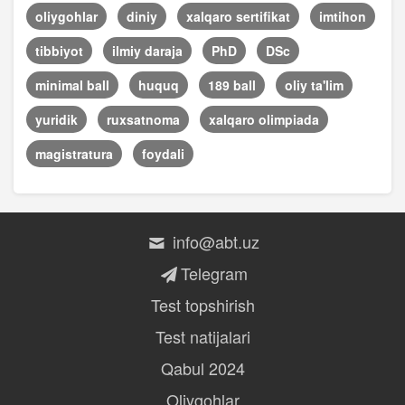
oliygohlar
diniy
xalqaro sertifikat
imtihon
tibbiyot
ilmiy daraja
PhD
DSc
minimal ball
huquq
189 ball
oliy ta'lim
yuridik
ruxsatnoma
xalqaro olimpiada
magistratura
foydali
info@abt.uz
Telegram
Test topshirish
Test natijalari
Qabul 2024
Oliygohlar