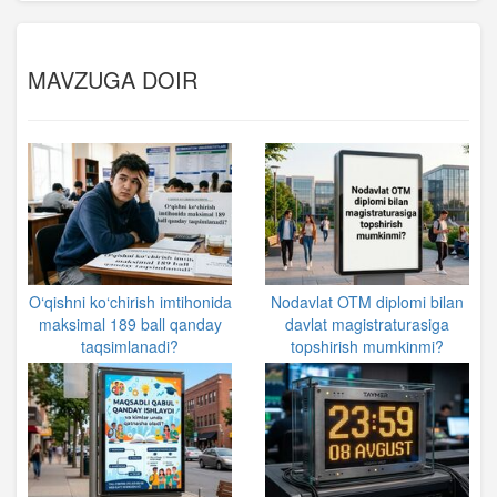
MAVZUGA DOIR
O‘qishni ko‘chirish imtihonida
Nodavlat OTM diplomi bilan
maksimal 189 ball qanday
davlat magistraturasiga
taqsimlanadi?
topshirish mumkinmi?