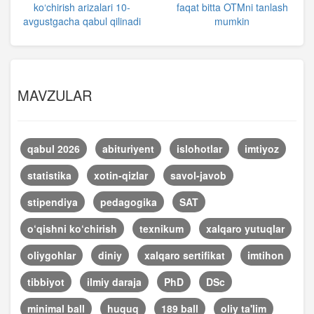
ko‘chirish arizalari 10-
faqat bitta OTMni tanlash
avgustgacha qabul qilinadi
mumkin
MAVZULAR
qabul 2026
abituriyent
islohotlar
imtiyoz
statistika
xotin-qizlar
savol-javob
stipendiya
pedagogika
SAT
o‘qishni ko‘chirish
texnikum
xalqaro yutuqlar
oliygohlar
diniy
xalqaro sertifikat
imtihon
tibbiyot
ilmiy daraja
PhD
DSc
minimal ball
huquq
189 ball
oliy ta'lim