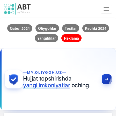
Toggl
navig
Qabul 2024
Oliygohlar
Testlar
Kechki 2024
Yangiliklar
Reklama
MY.OLIYGOH.UZ
Hujjat topshirishda
yangi imkoniyatlar
oching.