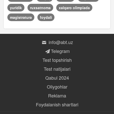
yuridik
ruxsatnoma
xalqaro olimpiada
magistratura
foydali
info@abt.uz
Telegram
Test topshirish
Test natijalari
Qabul 2024
Oliygohlar
Reklama
Foydalanish shartlari