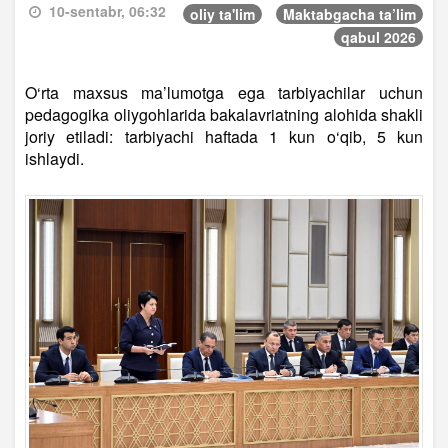
10-sentabr, 06:32
oliy ta'lim
Maktabgacha ta’lim
qabul 2026
O‘rta maxsus ma’lumotga ega tarbiyachilar uchun
pedagogika oliygohlarida bakalavriatning alohida shakli
joriy etiladi: tarbiyachi haftada 1 kun o‘qib, 5 kun
ishlaydi.