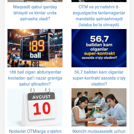
Maqsadli qabul qanday
OTM va yo‘nalishni 8-
ishlaydi va kimlar unda
avgustgacha tanlamaganlar
qatnasha oladi?
mandatda qatnashmaydi
(talaba bo‘la olmaydi)
189 ball olgan abituriyentlar
56,7 balldan kam olganlar
kvotadan qat’i nazar grantga
super-kontrakt asosida o‘qiy
qabul qilinadimi?
oladimi?
Nodavlat OTMlarga o‘qishni
Ikkinchi mutaxassislik uchun