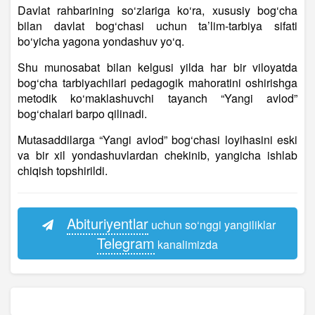
Davlat rahbarining so‘zlariga ko‘ra, xususiy bog‘cha
bilan davlat bog‘chasi uchun ta’lim-tarbiya sifati
bo‘yicha yagona yondashuv yo‘q.
Shu munosabat bilan kelgusi yilda har bir viloyatda
bog‘cha tarbiyachilari pedagogik mahoratini oshirishga
metodik ko‘maklashuvchi tayanch “Yangi avlod”
bog‘chalari barpo qilinadi.
Mutasaddilarga “Yangi avlod” bog‘chasi loyihasini eski
va bir xil yondashuvlardan chekinib, yangicha ishlab
chiqish topshirildi.
Abituriyentlar
uchun so‘nggi yangiliklar
Telegram
kanalimizda