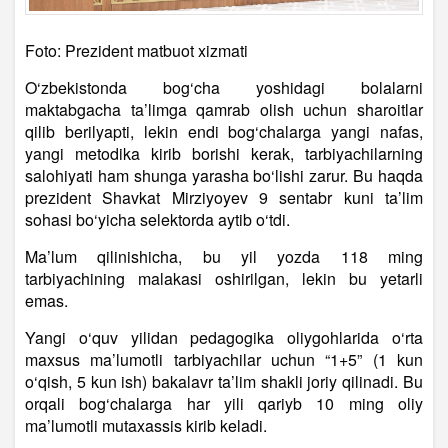
Foto: Prezident matbuot xizmati
O‘zbekistonda bog‘cha yoshidagi bolalarni
maktabgacha ta’limga qamrab olish uchun sharoitlar
qilib berilyapti, lekin endi bog‘chalarga yangi nafas,
yangi metodika kirib borishi kerak, tarbiyachilarning
salohiyati ham shunga yarasha bo‘lishi zarur. Bu haqda
prezident Shavkat Mirziyoyev 9 sentabr kuni ta’lim
sohasi bo‘yicha selektorda aytib o‘tdi.
Ma’lum qilinishicha, bu yil yozda 118 ming
tarbiyachining malakasi oshirilgan, lekin bu yetarli
emas.
Yangi o‘quv yilidan pedagogika oliygohlarida o‘rta
maxsus ma’lumotli tarbiyachilar uchun “1+5” (1 kun
o‘qish, 5 kun ish) bakalavr ta’lim shakli joriy qilinadi. Bu
orqali bog‘chalarga har yili qariyb 10 ming oliy
ma’lumotli mutaxassis kirib keladi.