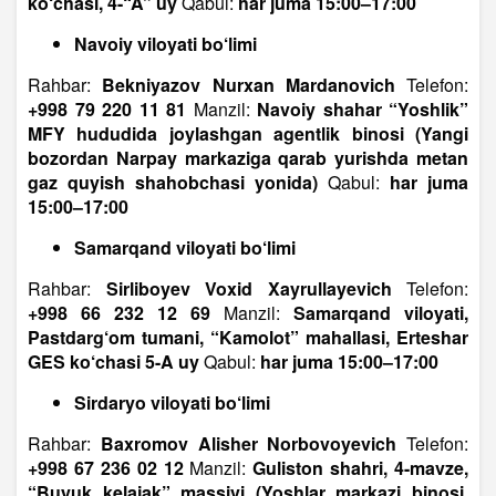
ko‘chasi, 4-“A” uy
Qabul:
har juma 15:00–17:00
Navoiy viloyati bo‘limi
Rahbar:
Bekniyazov Nurxan Mardanovich
Telefon:
+998 79 220 11 81
Manzil:
Navoiy shahar “Yoshlik”
MFY hududida joylashgan agentlik binosi (Yangi
bozordan Narpay markaziga qarab yurishda metan
gaz quyish shahobchasi yonida)
Qabul:
har juma
15:00–17:00
Samarqand viloyati bo‘limi
Rahbar:
Sirliboyev Voxid Xayrullayevich
Telefon:
+998 66 232 12 69
Manzil:
Samarqand viloyati,
Pastdarg‘om tumani, “Kamolot” mahallasi, Erteshar
GES ko‘chasi 5-A uy
Qabul:
har juma 15:00–17:00
Sirdaryo viloyati bo‘limi
Rahbar:
Baxromov Alisher Norbovoyevich
Telefon:
+998 67 236 02 12
Manzil:
Guliston shahri, 4-mavze,
“Buyuk kelajak” massivi (Yoshlar markazi binosi,