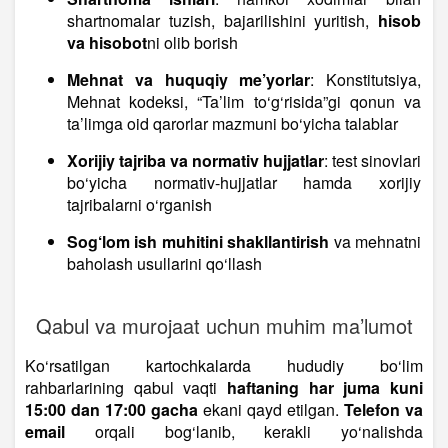
shartnomalar tuzish, bajarilishini yuritish,
hisob
va hisobot
ni olib borish
Mehnat va huquqiy me’yorlar
: Konstitutsiya,
Mehnat kodeksi, “Ta’lim to‘g‘risida”gi qonun va
ta’limga oid qarorlar mazmuni bo‘yicha talablar
Xorijiy tajriba va normativ hujjatlar
: test sinovlari
bo‘yicha normativ-hujjatlar hamda xorijiy
tajribalarni o‘rganish
Sog‘lom ish muhitini shakllantirish
va mehnatni
baholash usullarini qo‘llash
Qabul va murojaat uchun muhim ma’lumot
Ko‘rsatilgan kartochkalarda hududiy bo‘lim
rahbarlarining qabul vaqti
haftaning har juma kuni
15:00 dan 17:00 gacha
ekani qayd etilgan.
Telefon va
email
orqali bog‘lanib, kerakli yo‘nalishda