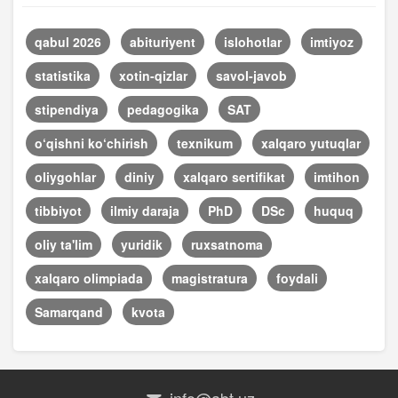
qabul 2026
abituriyent
islohotlar
imtiyoz
statistika
xotin-qizlar
savol-javob
stipendiya
pedagogika
SAT
o‘qishni ko‘chirish
texnikum
xalqaro yutuqlar
oliygohlar
diniy
xalqaro sertifikat
imtihon
tibbiyot
ilmiy daraja
PhD
DSc
huquq
oliy ta'lim
yuridik
ruxsatnoma
xalqaro olimpiada
magistratura
foydali
Samarqand
kvota