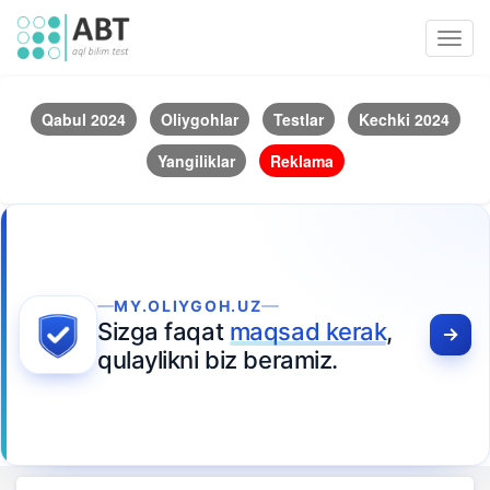
Toggl
navig
Qabul 2024
Oliygohlar
Testlar
Kechki 2024
Yangiliklar
Reklama
MY.OLIYGOH.UZ
Sizga faqat
maqsad kerak
,
qulaylikni biz beramiz.