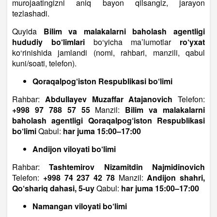
murojaatingizni aniq bayon qilsangiz, jarayon
tezlashadi.
Quyida
Bilim va malakalarni baholash agentligi
hududiy bo‘limlari
bo‘yicha ma’lumotlar
ro‘yxat
ko‘rinishida jamlandi (nomi, rahbari, manzili, qabul
kuni/soati, telefon).
Qoraqalpog‘iston Respublikasi bo‘limi
Rahbar:
Abdullayev Muzaffar Atajanovich
Telefon:
+998 97 788 57 55
Manzil:
Bilim va malakalarni
baholash agentligi Qoraqalpog‘iston Respublikasi
bo‘limi
Qabul:
har juma 15:00–17:00
Andijon viloyati bo‘limi
Rahbar:
Tashtemirov Nizamitdin Najmidinovich
Telefon:
+998 74 237 42 78
Manzil:
Andijon shahri,
Qo‘shariq dahasi, 5-uy
Qabul:
har juma 15:00–17:00
Namangan viloyati bo‘limi