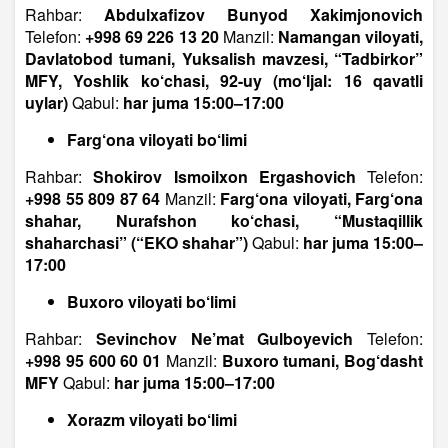
Rahbar:
Abdulxafizov Bunyod Xakimjonovich
Telefon:
+998 69 226 13 20
Manzil:
Namangan viloyati,
Davlatobod tumani, Yuksalish mavzesi, “Tadbirkor”
MFY, Yoshlik ko‘chasi, 92-uy (mo‘ljal: 16 qavatli
uylar)
Qabul:
har juma 15:00–17:00
Farg‘ona viloyati bo‘limi
Rahbar:
Shokirov Ismoilxon Ergashovich
Telefon:
+998 55 809 87 64
Manzil:
Farg‘ona viloyati, Farg‘ona
shahar, Nurafshon ko‘chasi, “Mustaqillik
shaharchasi” (“EKO shahar”)
Qabul:
har juma 15:00–
17:00
Buxoro viloyati bo‘limi
Rahbar:
Sevinchov Ne’mat Gulboyevich
Telefon:
+998 95 600 60 01
Manzil:
Buxoro tumani, Bog‘dasht
MFY
Qabul:
har juma 15:00–17:00
Xorazm viloyati bo‘limi