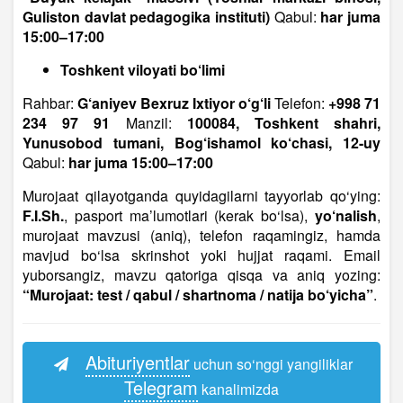
Guliston davlat pedagogika instituti)
Qabul:
har juma
15:00–17:00
Toshkent viloyati bo‘limi
Rahbar:
G‘aniyev Bexruz Ixtiyor o‘g‘li
Telefon:
+998 71
234 97 91
Manzil:
100084, Toshkent shahri,
Yunusobod tumani, Bog‘ishamol ko‘chasi, 12-uy
Qabul:
har juma 15:00–17:00
Murojaat qilayotganda quyidagilarni tayyorlab qo‘ying:
F.I.Sh.
, pasport ma’lumotlari (kerak bo‘lsa),
yo‘nalish
,
murojaat mavzusi (aniq), telefon raqamingiz, hamda
mavjud bo‘lsa skrinshot yoki hujjat raqami. Email
yuborsangiz, mavzu qatoriga qisqa va aniq yozing:
“Murojaat: test / qabul / shartnoma / natija bo‘yicha”
.
Abituriyentlar
uchun so‘nggi yangiliklar
Telegram
kanalimizda