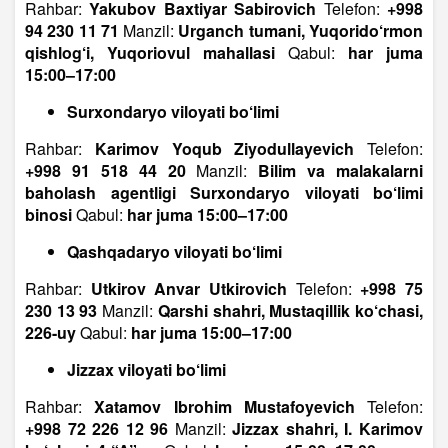
Rahbar:
Yakubov Baxtiyar Sabirovich
Telefon:
+998
94 230 11 71
Manzil:
Urganch tumani, Yuqorido‘rmon
qishlog‘i, Yuqoriovul mahallasi
Qabul:
har juma
15:00–17:00
Surxondaryo viloyati bo‘limi
Rahbar:
Karimov Yoqub Ziyodullayevich
Telefon:
+998 91 518 44 20
Manzil:
Bilim va malakalarni
baholash agentligi Surxondaryo viloyati bo‘limi
binosi
Qabul:
har juma 15:00–17:00
Qashqadaryo viloyati bo‘limi
Rahbar:
Utkirov Anvar Utkirovich
Telefon:
+998 75
230 13 93
Manzil:
Qarshi shahri, Mustaqillik ko‘chasi,
226-uy
Qabul:
har juma 15:00–17:00
Jizzax viloyati bo‘limi
Rahbar:
Xatamov Ibrohim Mustafoyevich
Telefon:
+998 72 226 12 96
Manzil:
Jizzax shahri, I. Karimov