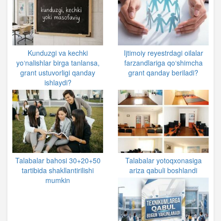
Kunduzgi va kechki
Ijtimoiy reyestrdagi oilalar
yo‘nalishlar birga tanlansa,
farzandlariga qo‘shimcha
grant ustuvorligi qanday
grant qanday beriladi?
ishlaydi?
Talabalar bahosi 30+20+50
Talabalar yotoqxonasiga
tartibida shakllantirilishi
ariza qabuli boshlandi
mumkin