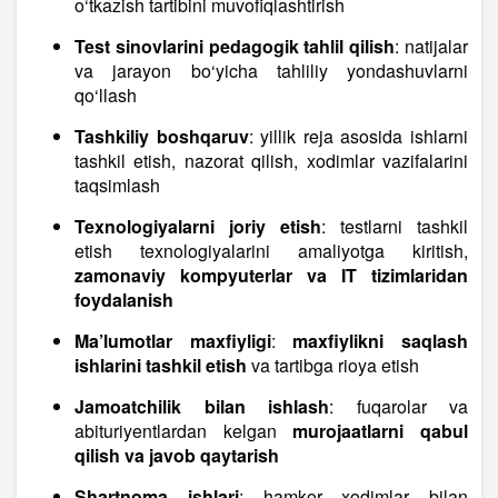
o‘tkazish tartibini muvofiqlashtirish
Test sinovlarini pedagogik tahlil qilish
: natijalar
va jarayon bo‘yicha tahliliy yondashuvlarni
qo‘llash
Tashkiliy boshqaruv
: yillik reja asosida ishlarni
tashkil etish, nazorat qilish, xodimlar vazifalarini
taqsimlash
Texnologiyalarni joriy etish
: testlarni tashkil
etish texnologiyalarini amaliyotga kiritish,
zamonaviy kompyuterlar va IT tizimlaridan
foydalanish
Ma’lumotlar maxfiyligi
:
maxfiylikni saqlash
ishlarini tashkil etish
va tartibga rioya etish
Jamoatchilik bilan ishlash
: fuqarolar va
abituriyentlardan kelgan
murojaatlarni qabul
qilish va javob qaytarish
Shartnoma ishlari
: hamkor xodimlar bilan