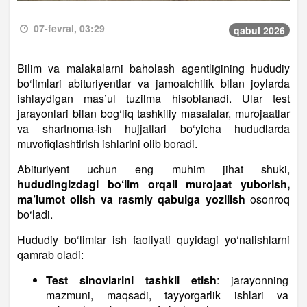
07-fevral, 03:29
qabul 2026
Bilim va malakalarni baholash agentligining hududiy
bo‘limlari abituriyentlar va jamoatchilik bilan joylarda
ishlaydigan mas’ul tuzilma hisoblanadi. Ular test
jarayonlari bilan bog‘liq tashkiliy masalalar, murojaatlar
va shartnoma-ish hujjatlari bo‘yicha hududlarda
muvofiqlashtirish ishlarini olib boradi.
Abituriyent uchun eng muhim jihat shuki,
hududingizdagi bo‘lim orqali murojaat yuborish,
ma’lumot olish va rasmiy qabulga yozilish
osonroq
bo‘ladi.
Hududiy bo‘limlar ish faoliyati quyidagi yo‘nalishlarni
qamrab oladi:
Test sinovlarini tashkil etish
: jarayonning
mazmuni, maqsadi, tayyorgarlik ishlari va