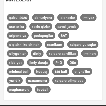
qabul 2026
abituriyent
islohotlar
imtiyoz
statistika
xotin-qizlar
savol-javob
stipendiya
pedagogika
SAT
o‘qishni ko‘chirish
texnikum
xalqaro yutuqlar
oliygohlar
diniy
xalqaro sertifikat
imtihon
tibbiyot
ilmiy daraja
PhD
DSc
minimal ball
huquq
189 ball
oliy ta'lim
yuridik
ruxsatnoma
xalqaro olimpiada
magistratura
foydali