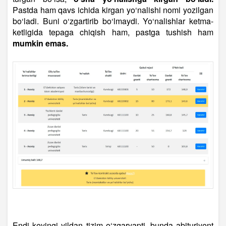
Pastda ham qavs ichida kirgan yo‘nalishi nomi yozilgan
bo‘ladi. Buni o‘zgartirib bo‘lmaydi. Yo‘nalishlar ketma-
ketligida tepaga chiqish ham, pastga tushish ham
mumkin emas.
Endi keyingi yildan tizim o‘zgaryapti, bunda abituriyent