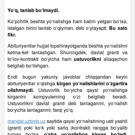
Yo‘q, tanlab bo‘lmaydi.
Ko‘pchilik beshta yo‘nalishga ham balim yetgan bo‘lsa,
istalgan birini tanlab o‘qiyman, deb o‘ylayapti.
Bu xato
fikr.
Abituriyentlar hujjat topshirayotganda beshta yo‘nalishni
ketma-ket tanlashgan. Shuningdek, davlat granti va
to‘lov-kontrakti bo‘yicha ham
ustuvorlikni
allaqachon
belgilab bo‘lishgan.
Endi bugun yakuniy javoblar chiqqandan keyin
abituriyentlar o‘qishga
kirgan yo‘nalishlarini o‘zgartira
olishmaydi.
Ustuvorlik bo‘yicha qaysi yo‘nalishga
kirganini kompyuterning o‘zi belgilab beradi.
Ustuvorlikni davlat granti deb tanlaganmi, yo‘nalish
bo‘yicha tanlaganmi, farqi yo‘q.
mandat.uzbmb.uz
saytida qaysi yo‘nalishning usti yashil
(grant) yoki ko‘k yoki sariq (kontrakt) rangga bo‘yalib
turgan bo‘lsa,
o‘sha yo‘nalishga kirgan bo‘ladi.