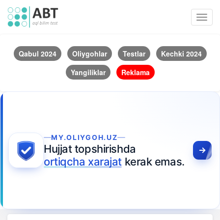
Toggl
navig
Qabul 2024
Oliygohlar
Testlar
Kechki 2024
Yangiliklar
Reklama
MY.OLIYGOH.UZ
Hujjat topshirishda
ortiqcha xarajat
kerak emas.