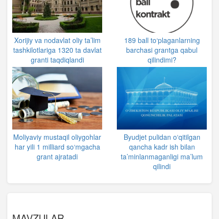
Xorijiy va nodavlat oliy ta’lim
189 ball to‘plaganlarning
tashkilotlariga 1320 ta davlat
barchasi grantga qabul
granti taqdiqlandi
qilindimi?
Moliyaviy mustaqil oliygohlar
Byudjet pulidan oʻqitilgan
har yili 1 milliard so‘mgacha
qancha kadr ish bilan
grant ajratadi
ta’minlanmaganligi ma’lum
qilindi
MAVZULAR