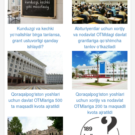
Kunduzgi va kechki
Abituriyentlar uchun xorijiy
yo‘nalishlar birga tanlansa,
va nodavlat OTMdagi davlat
grant ustuvorligi qanday
grantlariga qo‘shimcha
ishlaydi?
tanlov o‘tkaziladi
Qoraqalpog‘iston yoshlari
Qoraqalpog‘iston yoshlari
uchun davlat OTMlariga 500
uchun xorijiy va nodavlat
ta maqsadli kvota ajratildi
OTMlariga 200 ta maqsadli
kvota ajratildi