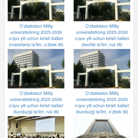
O‘zbekiston Milliy
O‘zbekiston Milliy
universitetining 2025-2026
universitetining 2025-2026
o‘quv yili uchun kirish ballari
o‘quv yili uchun kirish ballari
(masofaviy ta’lim, o‘zbek tili)
(kechki ta’lim, rus tili)
O‘zbekiston Milliy
O‘zbekiston Milliy
universitetining 2025-2026
universitetining 2025-2026
o‘quv yili uchun kirish ballari
o‘quv yili uchun kirish ballari
(kunduzgi ta’lim, rus tili)
(kunduzgi ta’lim, o‘zbek tili)