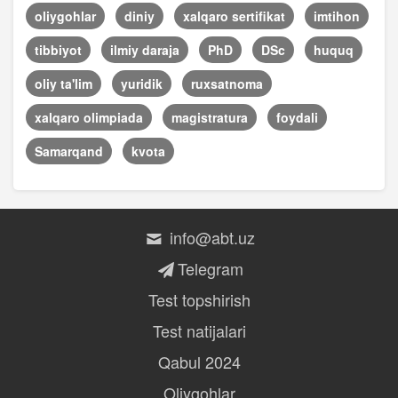
oliygohlar
diniy
xalqaro sertifikat
imtihon
tibbiyot
ilmiy daraja
PhD
DSc
huquq
oliy ta'lim
yuridik
ruxsatnoma
xalqaro olimpiada
magistratura
foydali
Samarqand
kvota
info@abt.uz
Telegram
Test topshirish
Test natijalari
Qabul 2024
Oliygohlar