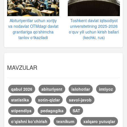
Abituriyentlar uchun xorijiy
Toshkent davlat iqtisodiyot
va nodavlat OTMdagi davlat
universitetining 2025-2026
grantlariga qo‘shimcha
o‘quv yili uchun kirish ballari
tanlov o‘tkaziladi
(kechki, rus)
MAVZULAR
qabul 2026
abituriyent
islohotlar
imtiyoz
statistika
xotin-qizlar
savol-javob
stipendiya
pedagogika
SAT
o‘qishni ko‘chirish
texnikum
xalqaro yutuqlar