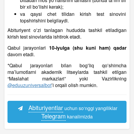
bittadan mos yoʻnalishini tanlashi (bunda taʼlim tili
bir xil boʻlishi kerak);
va qaysi chet tilidan kirish test sinovini
topshirishini belgilaydi.
Abituriyent oʻzi tanlagan hududda tashkil etiladigan
kirish test sinovlarida ishtirok etadi.
Qabul jarayonlari
10-iyulga (shu kuni ham) qadar
davom etadi.
*Qabul jarayonlari bilan bogʻliq qoʻshimcha
maʼlumotlarni akademik litseylarda tashkil etilgan
“Maslahat markazlari” yoki Vazirlikning
@eduuzuniversalbot
’i orqali olish mumkin.
Abituriyentlar
uchun so‘nggi yangiliklar
Telegram
kanalimizda