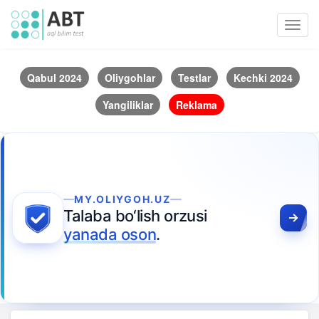
Toggl
navig
Qabul 2024
Oliygohlar
Testlar
Kechki 2024
Yangiliklar
Reklama
MY.OLIYGOH.UZ
Talaba bo‘lish orzusi
yanada oson
.