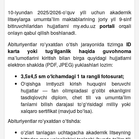
10-iyundan 2025/2026-oʻquv yili uchun akademik
litseylarga umumtaʼlim maktablarining joriy yil 9-sinf
bitiruvchilaridan hujjatlarni my.edu.uz
portali
orqali
onlayn qabul qilish boshlanadi.
Abituriyentlar roʻyxatdan oʻtish jarayonida tizimga
ID
karta yoki tug‘ilganlik haqida guvohnoma
ma’lumotlarini kiritish bilan birga quyidagi hujjatlarni
elektron shaklda (PDF, JPEG) yuklashlari lozim:
3,5x4,5 sm oʻlchamdagi 1 ta rangli fotosurat;
O‘qishga imtiyozli kirish huquqini beruvchi
hujjatlar — fan olimpiadasi gʻolibi ekanligini
tasdiqlovchi diplom, chet tili va umumtaʼlim
fanlarni bilish darajasi toʻgʻrisidagi milliy yoki
xalqaro sertifikat (mavjud boʻlsa).
Abituriyentlar roʻyxatdan oʻtishda:
oʻzlari tanlagan uchtagacha akademik litseyning