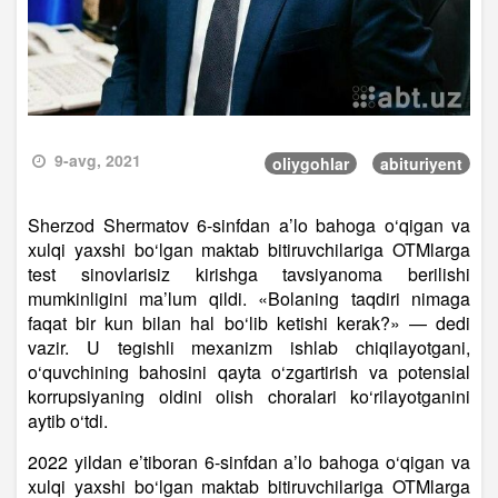
9-avg, 2021
oliygohlar
abituriyent
Sherzod Shermatov 6-sinfdan a’lo bahoga o‘qigan va
xulqi yaxshi bo‘lgan maktab bitiruvchilariga OTMlarga
test sinovlarisiz kirishga tavsiyanoma berilishi
mumkinligini ma’lum qildi. «Bolaning taqdiri nimaga
faqat bir kun bilan hal bo‘lib ketishi kerak?» — dedi
vazir. U tegishli mexanizm ishlab chiqilayotgani,
o‘quvchining bahosini qayta o‘zgartirish va potensial
korrupsiyaning oldini olish choralari ko‘rilayotganini
aytib o‘tdi.
2022 yildan e’tiboran 6-sinfdan a’lo bahoga o‘qigan va
xulqi yaxshi bo‘lgan maktab bitiruvchilariga OTMlarga