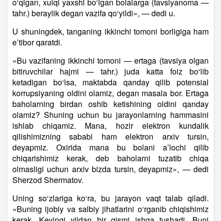
o‘qigan, xulqi yaxshi bo‘lgan bolalarga (tavsiyanoma —
tahr.) beraylik degan vazifa qo‘yildi», — dedi u.
U shuningdek, tanganing ikkinchi tomoni borligiga ham
e’tibor qaratdi.
«Bu vazifaning ikkinchi tomoni — ertaga (tavsiya olgan
bitiruvchilar hajmi — tahr.) juda katta foiz bo‘lib
ketadigan bo‘lsa, maktabda qanday qilib potensial
korrupsiyaning oldini olamiz, degan masala bor. Ertaga
baholarning birdan oshib ketishining oldini qanday
olamiz? Shuning uchun bu jarayonlarning hammasini
ishlab chiqamiz. Mana, hozir elektron kundalik
qilishimizning sababi ham elektron arxiv tursin,
deyapmiz. Oxirida mana bu bolani a’lochi qilib
chiqarishimiz kerak, deb baholarni tuzatib chiqa
olmasligi uchun arxiv bizda tursin, deyapmiz», — dedi
Sherzod Shermatov.
Uning so‘zlariga ko‘ra, bu jarayon vaqt talab qiladi.
«Buning ijobiy va salbiy jihatlarini o‘rganib chiqishimiz
kerak. Keyingi yildan bir qismi ishga tushadi. Buni