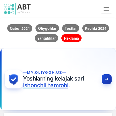
Toggl
navig
Qabul 2024
Oliygohlar
Testlar
Kechki 2024
Yangiliklar
Reklama
MY.OLIYGOH.UZ
Yoshlarning kelajak sari
ishonchli hamrohi
.