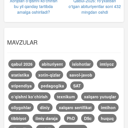
Xorijdan o‘qishni ko‘chirish
Qabul-2026: ro‘yxatdan
bu yil qanday tartibda
o‘tgan abituriyentlar soni 432
amalga oshiriladi?
mingdan oshdi
MAVZULAR
qabul 2026
abituriyent
islohotlar
imtiyoz
statistika
xotin-qizlar
savol-javob
stipendiya
pedagogika
SAT
o‘qishni ko‘chirish
texnikum
xalqaro yutuqlar
oliygohlar
diniy
xalqaro sertifikat
imtihon
tibbiyot
ilmiy daraja
PhD
DSc
huquq