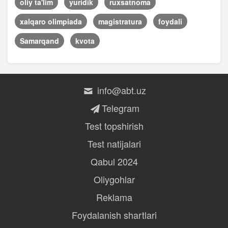
oliy ta'lim
yuridik
ruxsatnoma
xalqaro olimpiada
magistratura
foydali
Samarqand
kvota
info@abt.uz
Telegram
Test topshirish
Test natijalari
Qabul 2024
Oliygohlar
Reklama
Foydalanish shartlari