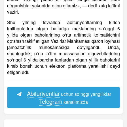
o‘rganishlar yakunida e’lon qilamiz», — dedi xalq ta’limi
vaziri.
Shu yilning fevralida abituriyentlarning kirish
imtihonlarida olgan ballariga maktabning so‘nggi 6
yilida olgan baholarining o‘rta arifmetik ko‘rsatkichini
qo‘shish taklif etilgan Vazirlar Mahkamasi qarori loyihasi
jamoatchilik muhokamasiga qo‘yilgandi. Unda,
shuningdek, o‘rta ta’lim muassasalari o‘quvchilarining
so‘nggi 6 yilda barcha fanlardan olgan yillik baholarini
kiritib borish uchun elektron platforma yaratilishi qayd
etilga
n edi.
Abituriyentlar
uchun so‘nggi yangiliklar
Telegram
kanalimizda