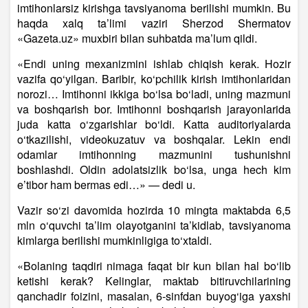
imtihonlarsiz kirishga tavsiyanoma berilishi mumkin. Bu
haqda xalq ta’limi vaziri Sherzod Shermatov
«Gazeta.uz» muxbiri bilan suhbatda ma’lum qildi.
«Endi uning mexanizmini ishlab chiqish kerak. Hozir
vazifa qo‘yilgan. Baribir, ko‘pchilik kirish imtihonlaridan
norozi… Imtihonni ikkiga bo‘lsa bo‘ladi, uning mazmuni
va boshqarish bor. Imtihonni boshqarish jarayonlarida
juda katta o‘zgarishlar bo‘ldi. Katta auditoriyalarda
o‘tkazilishi, videokuzatuv va boshqalar. Lekin endi
odamlar imtihonning mazmunini tushunishni
boshlashdi. Oldin adolatsizlik bo‘lsa, unga hech kim
e’tibor ham bermas edi…» — dedi u.
Vazir so‘zi davomida hozirda 10 mingta maktabda 6,5
mln o‘quvchi ta’lim olayotganini ta’kidlab, tavsiyanoma
kimlarga berilishi mumkinligiga to‘xtaldi.
«Bolaning taqdiri nimaga faqat bir kun bilan hal bo‘lib
ketishi kerak? Kelinglar, maktab bitiruvchilarining
qanchadir foizini, masalan, 6-sinfdan buyog‘iga yaxshi