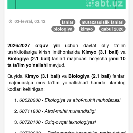
03-fevral, 03:42
fanlar
mutaxassislik fanlari
biologiya
kimyo
qabul 2026
2026/2027 o‘quv yili
uchun davlat oliy ta’lim
tashkilotlariga kirish imtihonlarida
Kimyo (3.1 ball)
va
Biologiya (2.1 ball)
fanlari majmuasi bo‘yicha
jami 10
ta ta’lim yo‘nalishi
mavjud.
Quyida
Kimyo (3.1 ball)
va
Biologiya (2.1 ball)
fanlari
majmuasiga mos ta’lim yo‘nalishlari hamda ularning
kodlari keltirilgan:
60520200 - Ekologiya va atrof-muhit muhofazasi
60711800 - Atrof-muhit muhandisligi
60720100 - Oziq-ovqat texnologiyasi
60720200 - Parfyumeriya-kosmetika mahsulotlari