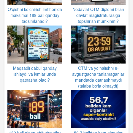
O‘qishni ko‘chirish imtihonida
Nodavlat OTM diplomi bilan
maksimal 189 ball qanday
davlat magistraturasiga
taqsimlanadi?
topshirish mumkinmi?
Maqsadli qabul qanday
OTM va yo‘nalishni 8-
ishlaydi va kimlar unda
avgustgacha tanlamaganlar
qatnasha oladi?
mandatda qatnashmaydi
(talaba bo‘la olmaydi)
189 ball olgan abituriyentlar
56,7 balldan kam olganlar