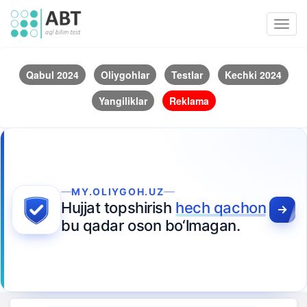
Toggl
navig
Qabul 2024
Oliygohlar
Testlar
Kechki 2024
Yangiliklar
Reklama
MY.OLIYGOH.UZ
Hujjat topshirish
hech qachon
bu qadar oson bo‘lmagan.