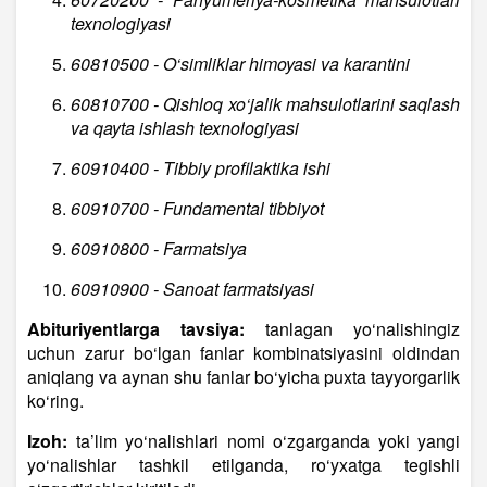
texnologiyasi
60810500 - O‘simliklar himoyasi va karantini
60810700 - Qishloq xo‘jalik mahsulotlarini saqlash
va qayta ishlash texnologiyasi
60910400 - Tibbiy profilaktika ishi
60910700 - Fundamental tibbiyot
60910800 - Farmatsiya
60910900 - Sanoat farmatsiyasi
Abituriyentlarga tavsiya:
tanlagan yo‘nalishingiz
uchun zarur bo‘lgan fanlar kombinatsiyasini oldindan
aniqlang va aynan shu fanlar bo‘yicha puxta tayyorgarlik
ko‘ring.
Izoh:
ta’lim yo‘nalishlari nomi o‘zgarganda yoki yangi
yo‘nalishlar tashkil etilganda, ro‘yxatga tegishli