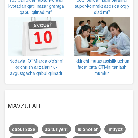
kvotadan qat’i nazar grantga
super-kontrakt asosida o‘qiy
qabul qilinadimi?
oladimi?
Nodavlat OTMlarga o‘qishni
Ikkinchi mutaxassislik uchun
ko‘chirish arizalari 10-
faqat bitta OTMni tanlash
avgustgacha qabul qilinadi
mumkin
MAVZULAR
qabul 2026
abituriyent
islohotlar
imtiyoz