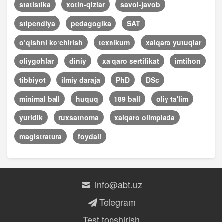
statistika
xotin-qizlar
savol-javob
stipendiya
pedagogika
SAT
o‘qishni ko‘chirish
texnikum
xalqaro yutuqlar
oliygohlar
diniy
xalqaro sertifikat
imtihon
tibbiyot
ilmiy daraja
PhD
DSc
minimal ball
huquq
189 ball
oliy ta'lim
yuridik
ruxsatnoma
xalqaro olimpiada
magistratura
foydali
info@abt.uz
Telegram
Test topshirish