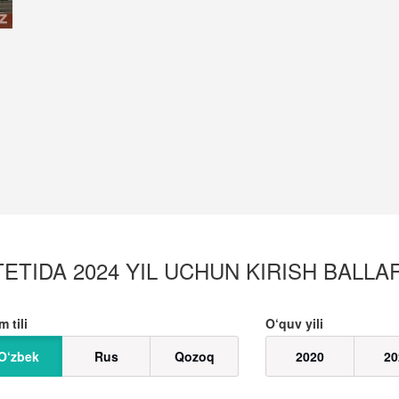
TIDA 2024 YIL UCHUN KIRISH BALLARI
m tili
O‘quv yili
O‘zbek
Rus
Qozoq
2020
20