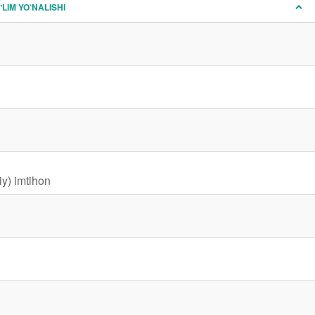
ʼLIM YO‘NALISHI
iy) imtihon