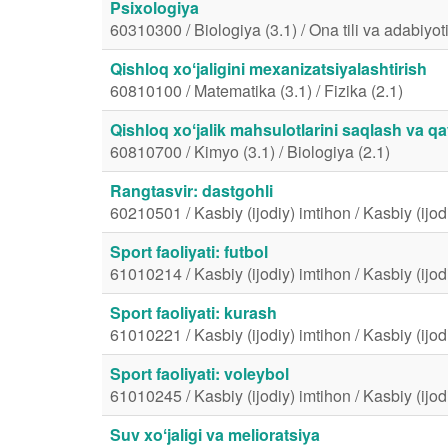
Psixologiya
60310300 / Biologiya (3.1) / Ona tili va adabiyoti
Qishloq xoʻjaligini mexanizatsiyalashtirish
60810100 / Matematika (3.1) / Fizika (2.1)
Qishloq xoʻjalik mahsulotlarini saqlash va qa
60810700 / Kimyo (3.1) / Biologiya (2.1)
Rangtasvir: dastgohli
60210501 / Kasbiy (ijodiy) imtihon / Kasbiy (ijod
Sport faoliyati: futbol
61010214 / Kasbiy (ijodiy) imtihon / Kasbiy (ijod
Sport faoliyati: kurash
61010221 / Kasbiy (ijodiy) imtihon / Kasbiy (ijod
Sport faoliyati: voleybol
61010245 / Kasbiy (ijodiy) imtihon / Kasbiy (ijod
Suv xoʻjaligi va melioratsiya