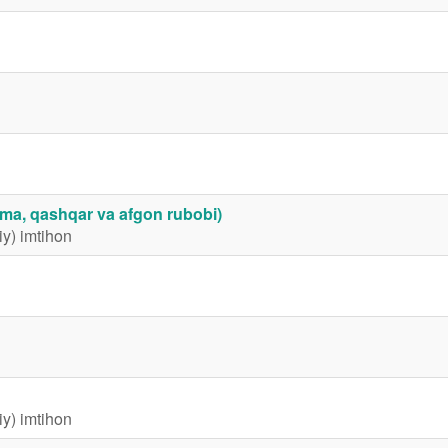
prima, qashqar va afgon rubobi)
iy) imtihon
iy) imtihon