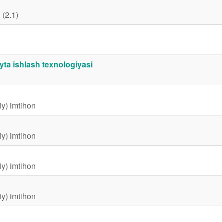
 (2.1)
yta ishlash texnologiyasi
iy) imtihon
iy) imtihon
iy) imtihon
iy) imtihon