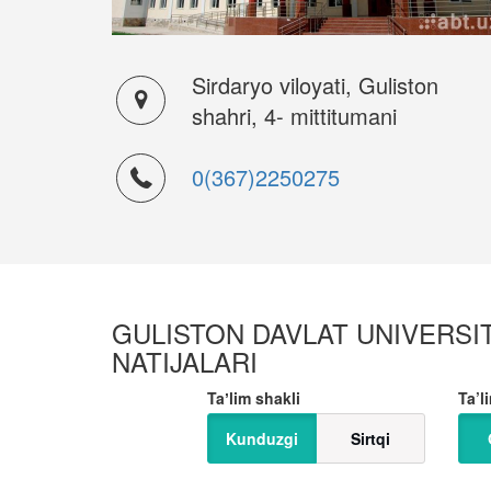
Sirdaryo viloyati, Guliston
shahri, 4- mittitumani
0(367)2250275
GULISTON DAVLAT UNIVERSITE
NATIJALARI
Taʼlim shakli
Ta’li
Kunduzgi
Sirtqi