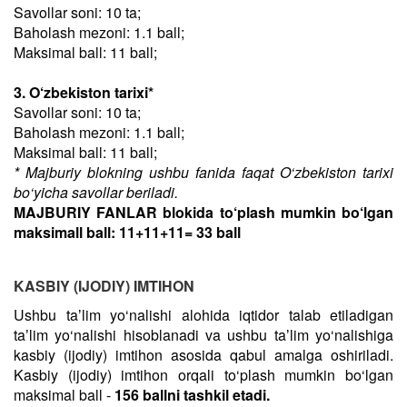
Savollar soni: 10 ta;
Baholash mezoni: 1.1 ball;
Maksimal ball: 11 ball;
3. O‘zbekiston tarixi*
Savollar soni: 10 ta;
Baholash mezoni: 1.1 ball;
Maksimal ball: 11 ball;
* Majburiy blokning ushbu fanida faqat O‘zbekiston tarixi
bo‘yicha savollar beriladi.
MAJBURIY FANLAR blokida to‘plash mumkin bo‘lgan
maksimall ball: 11+11+11= 33 ball
KASBIY (IJODIY) IMTIHON
Ushbu taʼlim yo‘nalishi alohida iqtidor talab etiladigan
taʼlim yo‘nalishi hisoblanadi va ushbu taʼlim yo‘nalishiga
kasbiy (ijodiy) imtihon asosida qabul amalga oshiriladi.
Kasbiy (ijodiy) imtihon orqali to‘plash mumkin bo‘lgan
maksimal ball -
156 ballni tashkil etadi.