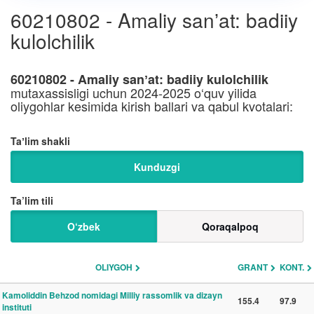
60210802 - Amaliy sanʼat: badiiy
kulolchilik
60210802 - Amaliy sanʼat: badiiy kulolchilik
mutaxassisligi uchun 2024-2025 o‘quv yilida
oliygohlar kesimida kirish ballari va qabul kvotalari:
Taʼlim shakli
Kunduzgi
Ta’lim tili
O‘zbek
Qoraqalpoq
OLIYGOH
GRANT
KONT.
Kamoliddin Behzod nomidagi Milliy rassomlik va dizayn
155.4
97.9
instituti