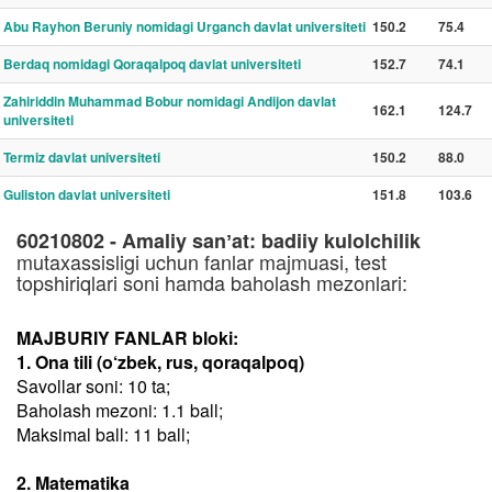
Abu Rayhon Beruniy nomidagi Urganch davlat universiteti
150.2
75.4
Berdaq nomidagi Qoraqalpoq davlat universiteti
152.7
74.1
Zahiriddin Muhammad Bobur nomidagi Andijon davlat
162.1
124.7
universiteti
Termiz davlat universiteti
150.2
88.0
Guliston davlat universiteti
151.8
103.6
60210802 - Amaliy sanʼat: badiiy kulolchilik
mutaxassisligi uchun fanlar majmuasi, test
topshiriqlari soni hamda baholash mezonlari:
MAJBURIY FANLAR bloki:
1. Ona tili (o‘zbek, rus, qoraqalpoq)
Savollar soni: 10 ta;
Baholash mezoni: 1.1 ball;
Maksimal ball: 11 ball;
2. Matematika