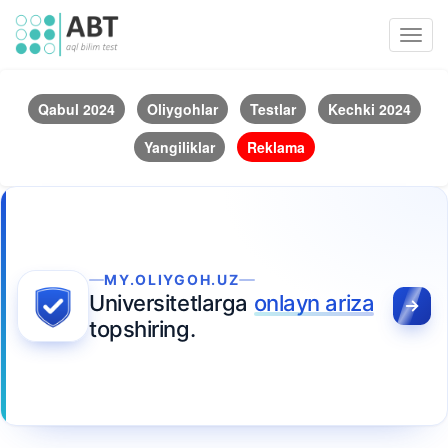
Toggl
navig
Qabul 2024
Oliygohlar
Testlar
Kechki 2024
Yangiliklar
Reklama
MY.OLIYGOH.UZ
Universitetlarga
onlayn ariza
topshiring.