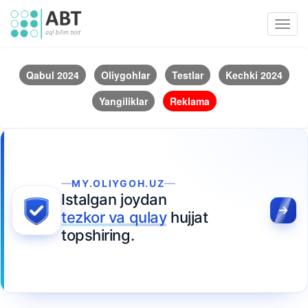
Toggl
navig
Qabul 2024
Oliygohlar
Testlar
Kechki 2024
Yangiliklar
Reklama
MY.OLIYGOH.UZ
Istalgan joydan
tezkor va qulay
hujjat
topshiring.