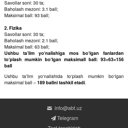
Savollar soni: 30 ta;
Baholash mezoni: 3.1 ball;
Maksimal ball: 93 ball;
2. Fizika
Savollar soni: 30 ta;
Baholash mezoni: 2.1 ball;
Maksimal ball: 63 ball;
Ushbu ta’lim yo‘nalishiga mos bo‘lgan fanlardan
to‘plash mumkin bo‘lgan maksimall ball: 93+63=156
ball
Ushbu taʼlim yo‘nalishida to‘plash mumkin bo‘lgan
maksimal ball –
189 ballni tashkil etadi
.
info@abt.uz
Telegram
Test topshirish