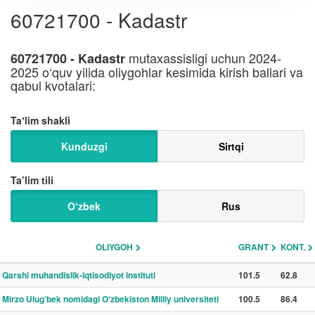
60721700 - Kadastr
mutaxassisligi uchun 2024-
60721700 - Kadastr
2025 o‘quv yilida oliygohlar kesimida kirish ballari va
qabul kvotalari:
Taʼlim shakli
Kunduzgi
Sirtqi
Ta’lim tili
O‘zbek
Rus
OLIYGOH
GRANT
KONT.
Qarshi muhandislik-iqtisodiyot instituti
101.5
62.8
Mirzo Ulug‘bek nomidagi O‘zbekiston Milliy universiteti
100.5
86.4