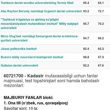
Toshkent davlat texnika universitetining Termiz filiali
95.4
64.1
Abu Rayhon Beruniy nomidagi Urganch davlat universiteti
93.2
72.7
"Toshkent irrigatsiya va qishloq xo‘jaligini
mexanizatsiyalash muhandislari instituti" Milliy tadqiqot
95.7
70.2
universiteti
Mirzo Ulug'bek nomidagi Samarqand davlat arxitektura-
94.7
68.2
qurilish universiteti
Jizzax politexnika instituti
92.4
65.3
Buxoro tabiiy resurslarni boshqarish instituti
98.8
57.3
Guliston davlat universiteti
92.2
67.6
mutaxassisligi uchun fanlar
60721700 - Kadastr
majmuasi, test topshiriqlari soni hamda baholash
mezonlari:
MAJBURIY FANLAR bloki:
1. Ona tili (o‘zbek, rus, qoraqalpoq)
Savollar soni: 10 ta;