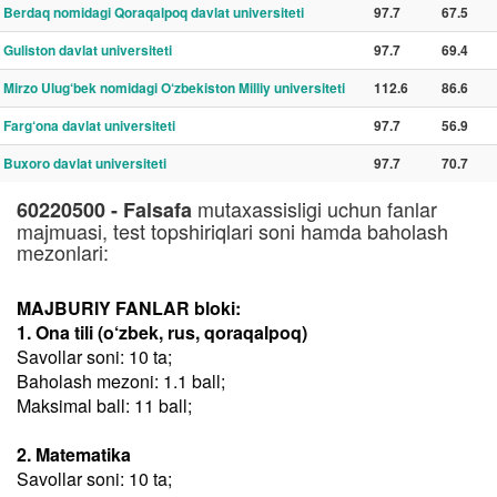
Berdaq nomidagi Qoraqalpoq davlat universiteti
97.7
67.5
Guliston davlat universiteti
97.7
69.4
Mirzo Ulug‘bek nomidagi O‘zbekiston Milliy universiteti
112.6
86.6
Farg‘ona davlat universiteti
97.7
56.9
Buxoro davlat universiteti
97.7
70.7
mutaxassisligi uchun fanlar
60220500 - Falsafa
majmuasi, test topshiriqlari soni hamda baholash
mezonlari:
MAJBURIY FANLAR bloki:
1. Ona tili (o‘zbek, rus, qoraqalpoq)
Savollar soni: 10 ta;
Baholash mezoni: 1.1 ball;
Maksimal ball: 11 ball;
2. Matematika
Savollar soni: 10 ta;