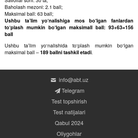
Savollar soni: 30 ta;
Baholash mezoni: 2.1 ball;
Maksimal ball: 63 ball;
Ushbu ta’lim yo‘nalishiga mos bo‘lgan fanlardan
to‘plash mumkin bo‘lgan maksimall ball: 93+63=156
ball
Ushbu taʼlim yo‘nalishida to‘plash mumkin bo‘lgan
maksimal ball –
189 ballni tashkil etadi
.
info@abt.uz
Telegram
Test topshirish
Test natijalari
Qabul 2024
Oliygohlar