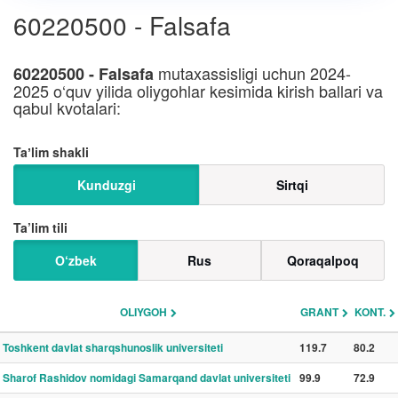
60220500 - Falsafa
mutaxassisligi uchun 2024-
60220500 - Falsafa
2025 o‘quv yilida oliygohlar kesimida kirish ballari va
qabul kvotalari:
Taʼlim shakli
Kunduzgi
Sirtqi
Ta’lim tili
O‘zbek
Rus
Qoraqalpoq
OLIYGOH
GRANT
KONT.
Toshkent davlat sharqshunoslik universiteti
119.7
80.2
Sharof Rashidov nomidagi Samarqand davlat universiteti
99.9
72.9