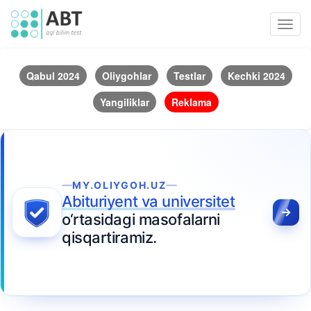
Toggl
navig
Qabul 2024
Oliygohlar
Testlar
Kechki 2024
Yangiliklar
Reklama
MY.OLIYGOH.UZ
Abituriyent va universitet
o‘rtasidagi masofalarni
qisqartiramiz.