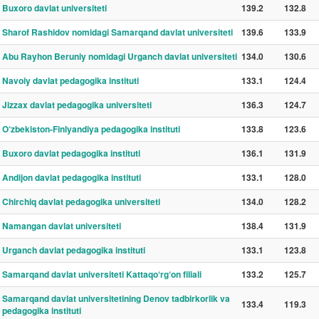
Buxoro davlat universiteti
139.2
132.8
Sharof Rashidov nomidagi Samarqand davlat universiteti
139.6
133.9
Abu Rayhon Beruniy nomidagi Urganch davlat universiteti
134.0
130.6
Navoiy davlat pedagogika instituti
133.1
124.4
Jizzax davlat pedagogika universiteti
136.3
124.7
O‘zbekiston-Finlyandiya pedagogika instituti
133.8
123.6
Buxoro davlat pedagogika instituti
136.1
131.9
Andijon davlat pedagogika instituti
133.1
128.0
Chirchiq davlat pedagogika universiteti
134.0
128.2
Namangan davlat universiteti
138.4
131.9
Urganch davlat pedagogika instituti
133.1
123.8
Samarqand davlat universiteti Kattaqo‘rg‘on filiali
133.2
125.7
Samarqand davlat universitetining Denov tadbirkorlik va
133.4
119.3
pedagogika instituti