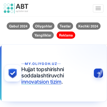
Toggl
navig
Qabul 2024
Oliygohlar
Testlar
Kechki 2024
Yangiliklar
Reklama
MY.OLIYGOH.UZ
Hujjat topshirishni
soddalashtiruvchi
innovatsion tizim
.