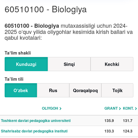
60510100 - Biologiya
mutaxassisligi uchun 2024-
60510100 - Biologiya
2025 o‘quv yilida oliygohlar kesimida kirish ballari va
qabul kvotalari:
Taʼlim shakli
Kunduzgi
Sirtqi
Kechki
Ta’lim tili
O‘zbek
Rus
Qoraqalpoq
Tojik
OLIYGOH
GRANT
KONT.
Toshkent davlat pedagogika universiteti
135.9
131.7
Shahrisabz davlat pedagogika instituti
133.3
124.3