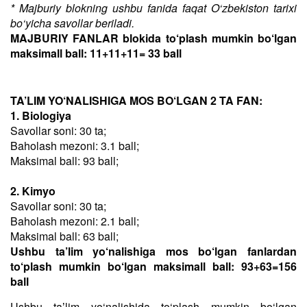
* Majburiy blokning ushbu fanida faqat O‘zbekiston tarixi
bo‘yicha savollar beriladi.
MAJBURIY FANLAR blokida to‘plash mumkin bo‘lgan
maksimall ball: 11+11+11= 33 ball
TA’LIM YO‘NALISHIGA MOS BO‘LGAN 2 TA FAN:
1. Biologiya
Savollar soni: 30 ta;
Baholash mezoni: 3.1 ball;
Maksimal ball: 93 ball;
2. Kimyo
Savollar soni: 30 ta;
Baholash mezoni: 2.1 ball;
Maksimal ball: 63 ball;
Ushbu ta’lim yo‘nalishiga mos bo‘lgan fanlardan
to‘plash mumkin bo‘lgan maksimall ball: 93+63=156
ball
Ushbu taʼlim yo‘nalishida to‘plash mumkin bo‘lgan