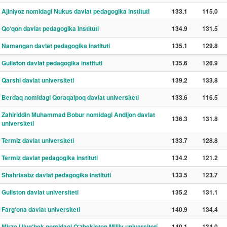
Ajiniyoz nomidagi Nukus davlat pedagogika instituti
133.1
115.0
Qo‘qon davlat pedagogika instituti
134.9
131.5
Namangan davlat pedagogika instituti
135.1
129.8
Guliston davlat pedagogika instituti
135.6
126.9
Qarshi davlat universiteti
139.2
133.8
Berdaq nomidagi Qoraqalpoq davlat universiteti
133.6
116.5
Zahiriddin Muhammad Bobur nomidagi Andijon davlat
136.3
131.8
universiteti
Termiz davlat universiteti
133.7
128.8
Termiz davlat pedagogika instituti
134.2
121.2
Shahrisabz davlat pedagogika instituti
133.5
123.7
Guliston davlat universiteti
135.2
131.1
Farg‘ona davlat universiteti
140.9
134.4
Mirzo Ulug‘bek nomidagi O‘zbekiston Milliy universiteti
140.1
134.0