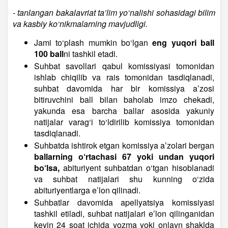
- tanlangan bakalavriat ta’lim yo‘nalishi sohasidagi bilim
va kasbiy ko‘nikmalarning mavjudligi.
Jami to‘plash mumkin bo‘lgan
eng yuqori ball
100 ball
ni tashkil etadi.
Suhbat savollari qabul komissiyasi tomonidan
ishlab chiqilib va rais tomonidan tasdiqlanadi,
suhbat davomida har bir komissiya a’zosi
bitiruvchini ball bilan baholab imzo chekadi,
yakunda esa barcha ballar asosida yakuniy
natijalar varag‘i to‘ldirilib komissiya tomonidan
tasdiqlanadi.
Suhbatda ishtirok etgan komissiya a’zolari bergan
ballarning o‘rtachasi 67 yoki undan yuqori
bo‘lsa,
abituriyent suhbatdan o‘tgan hisoblanadi
va suhbat natijalari shu kunning o‘zida
abituriyentlarga e’lon qilinadi.
Suhbatlar davomida apellyatsiya komissiyasi
tashkil etiladi, suhbat natijalari e’lon qilinganidan
keyin 24 soat ichida yozma yoki onlayn shaklda