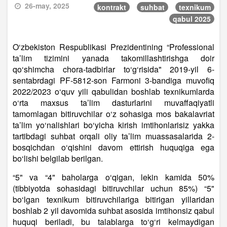
26-may, 2025
kontrakt
suhbat
texnikum
qabul 2025
O‘zbekiston Respublikasi Prezidentining “Professional
ta’lim tizimini yanada takomillashtirishga doir
qo‘shimcha chora-tadbirlar to‘g‘risida" 2019-yil 6-
sentabrdagi PF-5812-son Farmoni 3-bandiga muvofiq
2022/2023 o‘quv yili qabulidan boshlab texnikumlarda
o‘rta maxsus ta’lim dasturlarini muvaffaqiyatli
tamomlagan bitiruvchilar o‘z sohasiga mos bakalavriat
ta’lim yo‘nalishlari bo‘yicha kirish imtihonlarisiz yakka
tartibdagi suhbat orqali oliy ta’lim muassasalarida 2-
bosqichdan o‘qishini davom ettirish huquqiga ega
bo‘lishi belgilab berilgan.
“5" va “4" baholarga o‘qigan, lekin kamida 50%
(tibbiyotda sohasidagi bitiruvchilar uchun 85%) “5"
bo‘lgan texnikum bitiruvchilariga bitirigan yillaridan
boshlab 2 yil davomida suhbat asosida imtihonsiz qabul
huquqi beriladi, bu talablarga to‘g‘ri kelmaydigan