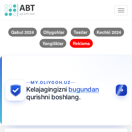
Toggl
navig
Qabul 2024
Oliygohlar
Testlar
Kechki 2024
Yangiliklar
Reklama
MY.OLIYGOH.UZ
Kelajagingizni
bugundan
qurishni boshlang.