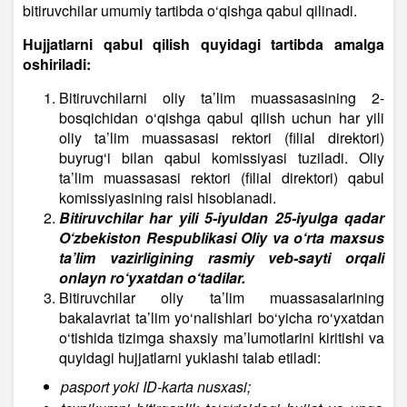
bitiruvchilar umumiy tartibda o‘qishga qabul qilinadi.
Hujjatlarni qabul qilish quyidagi tartibda amalga
oshiriladi:
Bitiruvchilarni oliy ta’lim muassasasining 2-
bosqichidan o‘qishga qabul qilish uchun har yili
oliy ta’lim muassasasi rektori (filial direktori)
buyrug‘i bilan qabul komissiyasi tuziladi. Oliy
ta’lim muassasasi rektori (filial direktori) qabul
komissiyasining raisi hisoblanadi.
Bitiruvchilar har yili 5-iyuldan 25-iyulga qadar
O‘zbekiston Respublikasi Oliy va o‘rta maxsus
ta’lim vazirligining rasmiy veb-sayti orqali
onlayn ro‘yxatdan o‘tadilar.
Bitiruvchilar oliy ta’lim muassasalarining
bakalavriat ta’lim yo‘nalishlari bo‘yicha ro‘yxatdan
o‘tishida tizimga shaxsiy ma’lumotlarini kiritishi va
quyidagi hujjatlarni yuklashi talab etiladi:
pasport yoki ID-karta nusxasi;