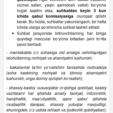
xizmat safari, yaqin qarindosh vafoti) bo‘yicha
hujjat taqdim etsa,
suhbatdan keyin 3 kun
ichida qabul komissiyasiga
murojaat qilishi
kerak. Bu holda, suhbatlar yakunlangach, bir hafta
ichida ularga qo‘shimcha suhbat tashkil etiladi.
Suhbat jarayonida bitiruvchilarning har biriga
quyidagi mavzular bo‘yicha bittadan jami to‘rtta
savol beriladi:
- mamlakatda o‘z sohasiga oid amalga oshirilayotgan
islohotlarning mohiyati va ahamiyatini tushunish;
- bakalavriat ta’lim yo‘nalishini tanlashda motivatsiya
(soha kasbining mohiyati va ijtimoiy ahamiyatini
tushunish, unga doimiy qiziqish ko‘rsatish);
- shaxsiy-kasbiy xususiyatlar (o‘qishga qobiliyat, kasbiy
vazifalarni hal qilishda amaliy faoliyat, intizomlilik,
hamjihatlik, mas’uliyatlilik, qaror qabul qilishda
mustaqillik darajasi, shaxsiy yutuqlar mavjudligi,
shuningdek, o‘z ustida ishlash va ijodkorlik qobiliyatlari);