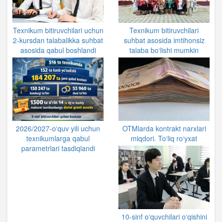
Texnikum bitiruvchilari uchun
Texnikum bitiruvchilari
2-kursdan talabalikka suhbat
suhbat asosida imtihonsiz
asosida qabul boshlandi
talaba bo‘lishi mumkin
2026/2027-oʻquv yili uchun
OTMlarda kontrakt narxlari
texnikumlarga qabul
miqdori. To‘liq ro‘yxat
parametrlari tasdiqlandi
10-sinf o‘quvchilari o‘qishini