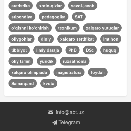
statistika
xotin-qizlar
savol-javob
stipendiya
pedagogika
SAT
o‘qishni ko‘chirish
texnikum
xalqaro yutuqlar
oliygohlar
diniy
xalqaro sertifikat
imtihon
tibbiyot
ilmiy daraja
PhD
DSc
huquq
oliy ta'lim
yuridik
ruxsatnoma
xalqaro olimpiada
magistratura
foydali
Samarqand
kvota
info@abt.uz
Telegram