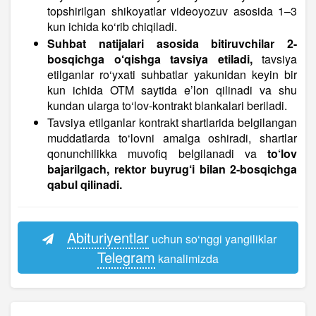
topshirilgan shikoyatlar videoyozuv asosida 1–3
kun ichida ko‘rib chiqiladi.
Suhbat natijalari asosida bitiruvchilar 2-
bosqichga o‘qishga tavsiya etiladi,
tavsiya
etilganlar ro‘yxati suhbatlar yakunidan keyin bir
kun ichida OTM saytida e’lon qilinadi va shu
kundan ularga to‘lov-kontrakt blankalari beriladi.
Tavsiya etilganlar kontrakt shartlarida belgilangan
muddatlarda to‘lovni amalga oshiradi, shartlar
qonunchilikka muvofiq belgilanadi va
to‘lov
bajarilgach, rektor buyrug‘i bilan 2-bosqichga
qabul qilinadi.
Abituriyentlar
uchun so‘nggi yangiliklar
Telegram
kanalimizda