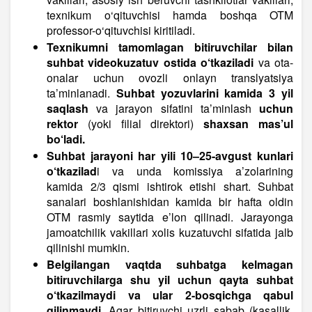
texnikum o‘qituvchisi hamda boshqa OTM
professor-o‘qituvchisi kiritiladi.
Texnikumni tamomlagan bitiruvchilar bilan
suhbat videokuzatuv ostida o‘tkaziladi
va ota-
onalar uchun ovozli onlayn translyatsiya
ta’minlanadi.
Suhbat yozuvlarini kamida 3 yil
saqlash
va jarayon sifatini ta’minlash
uchun
rektor
(yoki filial direktori)
shaxsan mas’ul
bo‘ladi.
Suhbat jarayoni har yili 10–25-avgust kunlari
o‘tkazilad
i va unda komissiya a’zolarining
kamida 2/3 qismi ishtirok etishi shart. Suhbat
sanalari boshlanishidan kamida bir hafta oldin
OTM rasmiy saytida e’lon qilinadi. Jarayonga
jamoatchilik vakillari xolis kuzatuvchi sifatida jalb
qilinishi mumkin.
Belgilangan vaqtda suhbatga kelmagan
bitiruvchilarga shu yil uchun qayta suhbat
o‘tkazilmaydi va ular 2-bosqichga qabul
qilinmaydi.
Agar bitiruvchi uzrli sabab (kasallik,