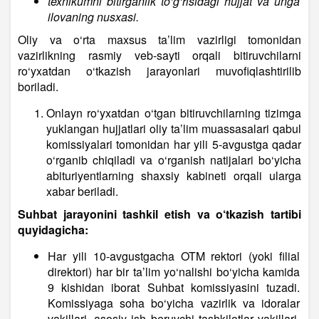
texnikumni bitirganlik to‘g‘risidagi hujjat va unga
ilovaning nusxasi.
Oliy va o‘rta maxsus ta’lim vazirligi tomonidan
vazirlikning rasmiy veb-sayti orqali bitiruvchilarni
ro‘yxatdan o‘tkazish jarayonlari muvofiqlashtirilib
boriladi.
Onlayn ro‘yxatdan o‘tgan bitiruvchilarning tizimga
yuklangan hujjatlari oliy ta’lim muassasalari qabul
komissiyalari tomonidan har yili 5-avgustga qadar
o‘rganib chiqiladi va o‘rganish natijalari bo‘yicha
abituriyentlarning shaxsiy kabineti orqali ularga
xabar beriladi.
Suhbat jarayonini tashkil etish va o‘tkazish tartibi
quyidagicha:
Har yili 10-avgustgacha OTM rektori (yoki filial
direktori) har bir ta’lim yo‘nalishi bo‘yicha kamida
9 kishidan iborat Suhbat komissiyasini tuzadi.
Komissiyaga soha bo‘yicha vazirlik va idoralar
vakillari, asosiy ish beruvchi tashkilotlar vakillari,