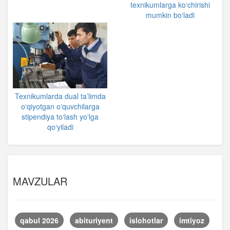
texnikumlarga ko‘chirishi
mumkin bo‘ladi
Texnikumlarda dual ta’limda
o‘qiyotgan o‘quvchilarga
stipendiya to‘lash yo‘lga
qo‘yiladi
MAVZULAR
qabul 2026
abituriyent
islohotlar
imtiyoz