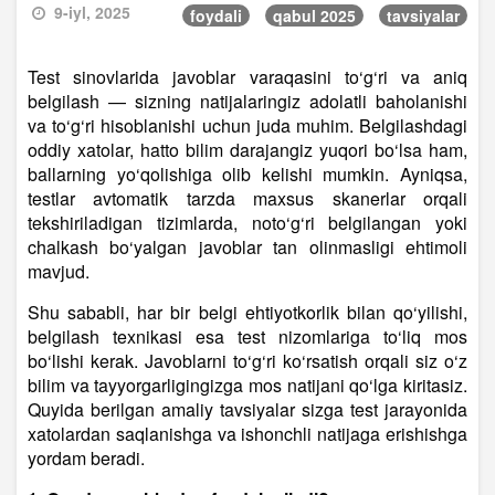
9-iyl, 2025
foydali
qabul 2025
tavsiyalar
Test sinovlarida javoblar varaqasini to‘g‘ri va aniq
belgilash — sizning natijalaringiz adolatli baholanishi
va to‘g‘ri hisoblanishi uchun juda muhim. Belgilashdagi
oddiy xatolar, hatto bilim darajangiz yuqori bo‘lsa ham,
ballarning yo‘qolishiga olib kelishi mumkin. Ayniqsa,
testlar avtomatik tarzda maxsus skanerlar orqali
tekshiriladigan tizimlarda, noto‘g‘ri belgilangan yoki
chalkash bo‘yalgan javoblar tan olinmasligi ehtimoli
mavjud.
Shu sababli, har bir belgi ehtiyotkorlik bilan qo‘yilishi,
belgilash texnikasi esa test nizomlariga to‘liq mos
bo‘lishi kerak. Javoblarni to‘g‘ri ko‘rsatish orqali siz o‘z
bilim va tayyorgarligingizga mos natijani qo‘lga kiritasiz.
Quyida berilgan amaliy tavsiyalar sizga test jarayonida
xatolardan saqlanishga va ishonchli natijaga erishishga
yordam beradi.