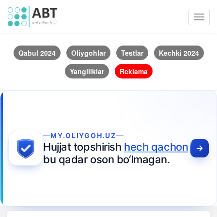
Toggl
navig
Qabul 2024
Oliygohlar
Testlar
Kechki 2024
Yangiliklar
Reklama
MY.OLIYGOH.UZ
Hujjat topshirish
hech qachon
bu qadar oson bo‘lmagan.