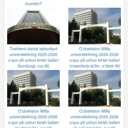
mumkin?
Toshkent davlat iqtisodiyot
O‘zbekiston Milliy
universitetining 2025-2026
universitetining 2025-2026
o‘quv yili uchun kirish ballari
o‘quv yili uchun kirish ballari
(kunduzgi, rus tili)
(masofaviy ta’lim, o‘zbek tili)
O‘zbekiston Milliy
O‘zbekiston Milliy
universitetining 2025-2026
universitetining 2025-2026
o‘quv yili uchun kirish ballari
o‘quv yili uchun kirish ballari