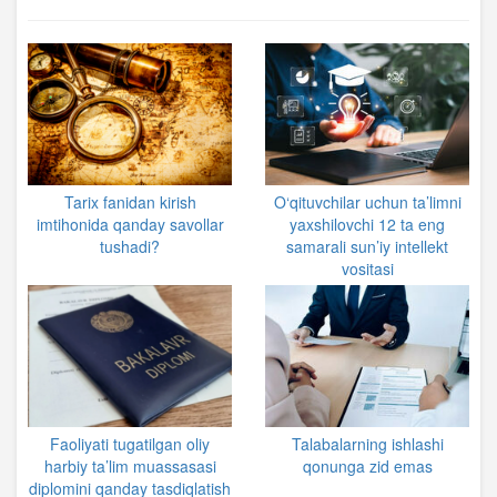
Tarix fanidan kirish
O‘qituvchilar uchun ta’limni
imtihonida qanday savollar
yaxshilovchi 12 ta eng
tushadi?
samarali sun’iy intellekt
vositasi
Faoliyati tugatilgan oliy
Talabalarning ishlashi
harbiy ta’lim muassasasi
qonunga zid emas
diplomini qanday tasdiqlatish