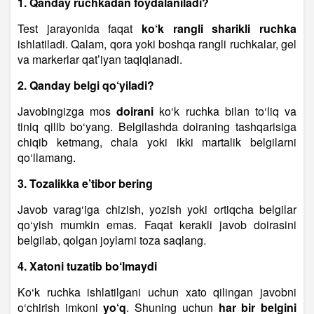
1. Qanday ruchkadan foydalaniladi?
Test jarayonida faqat
ko‘k rangli sharikli ruchka
ishlatiladi. Qalam, qora yoki boshqa rangli ruchkalar, gel
va markerlar qat’iyan taqiqlanadi.
2. Qanday belgi qo‘yiladi?
Javobingizga mos
doirani
ko‘k ruchka bilan to‘liq va
tiniq qilib bo‘yang. Belgilashda doiraning tashqarisiga
chiqib ketmang, chala yoki ikki martalik belgilarni
qo‘llamang.
3. Tozalikka e’tibor bering
Javob varag‘iga chizish, yozish yoki ortiqcha belgilar
qo‘yish mumkin emas. Faqat kerakli javob doirasini
belgilab, qolgan joylarni toza saqlang.
4. Xatoni tuzatib bo‘lmaydi
Ko‘k ruchka ishlatilgani uchun xato qilingan javobni
o‘chirish imkoni
yo‘q
. Shuning uchun
har bir belgini