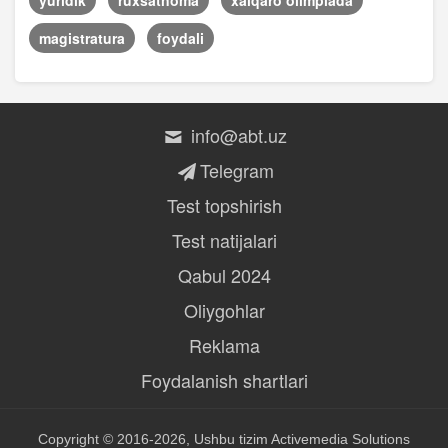
yuridik
ruxsatnoma
xalqaro olimpiada
magistratura
foydali
info@abt.uz
Telegram
Test topshirish
Test natijalari
Qabul 2024
Oliygohlar
Reklama
Foydalanish shartlari
Copyright © 2016-2026, Ushbu tizim
Activemedia Solutions