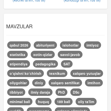
(kechki ta’lim, rus tili)
(kunduzgi ta’lim, rus tili)
MAVZULAR
qabul 2026
abituriyent
islohotlar
imtiyoz
statistika
xotin-qizlar
savol-javob
stipendiya
pedagogika
SAT
o‘qishni ko‘chirish
texnikum
xalqaro yutuqlar
oliygohlar
diniy
xalqaro sertifikat
imtihon
tibbiyot
ilmiy daraja
PhD
DSc
minimal ball
huquq
189 ball
oliy ta'lim