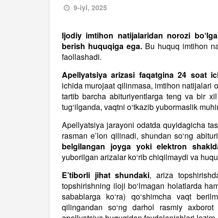
9-iyl, 2025
Ijodiy imtihon natijalaridan norozi bo‘lga
berish huquqiga ega.
Bu huquq imtihon nat
faollashadi.
Apellyatsiya arizasi faqatgina 24 soat ich
ichida murojaat qilinmasa, imtihon natijalari 
tartib barcha abituriyentlarga teng va bir xi
tug‘ilganda, vaqtni o‘tkazib yubormaslik muh
Apellyatsiya jarayoni odatda quyidagicha tashki
rasman e’lon qilinadi, shundan so‘ng abituri
belgilangan joyga yoki elektron shakld
yuborilgan arizalar ko‘rib chiqilmaydi va hu
E’tiborli jihat shundaki
, ariza topshirish
topshirishning iloji bo‘lmagan holatlarda ha
sabablarga ko‘ra) qo‘shimcha vaqt berilma
qilingandan so‘ng darhol rasmiy axborot ma
apellyatsiya huquqidan foydalanishlari lozim.