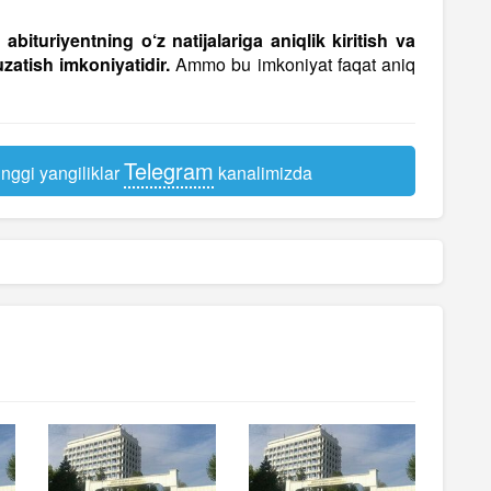
bituriyentning o‘z natijalariga aniqlik kiritish va
zatish imkoniyatidir.
Ammo bu imkoniyat faqat aniq
Telegram
nggi yangiliklar
kanalimizda