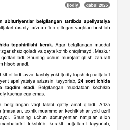
ijodiy
qabul 2025
n abituriyentlar belgilangan tartibda apellyatsiya
ijalari rasmiy tarzda e’lon qilingan vaqtdan boshlab
ida topshirilishi kerak.
Agar belgilangan muddat
o‘zgarishsiz qoladi va qayta ko‘rib chiqilmaydi. Mazkur
l qo‘llaniladi. Shuning uchun murojaat qilish zarurati
im hisoblanadi.
l etiladi: avval kasbiy yoki ijodiy topshiriq natijalari
yent apellyatsiya arizasini tayyorlab,
24 soat ichida
a taqdim etadi
. Belgilangan muddatdan kechikib
quqiy kuchga ega emas.
da belgilangan vaqt talabi qat’iy amal qiladi. Ariza
m (masalan, texnik muammolar, kechikishlar yoki uzrli
ydi. Shuning uchun abituriyentlar natijalar e’lon
nbalarini tekshirib, kerakli hujjatlarni tayyorlab,