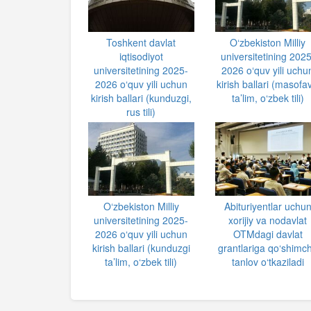
Toshkent davlat
O‘zbekiston Milliy
iqtisodiyot
universitetining 2025
universitetining 2025-
2026 o‘quv yili uchu
2026 o‘quv yili uchun
kirish ballari (masofav
kirish ballari (kunduzgi,
ta’lim, o‘zbek tili)
rus tili)
O‘zbekiston Milliy
Abituriyentlar uchu
universitetining 2025-
xorijiy va nodavlat
2026 o‘quv yili uchun
OTMdagi davlat
kirish ballari (kunduzgi
grantlariga qo‘shimc
ta’lim, o‘zbek tili)
tanlov o‘tkaziladi