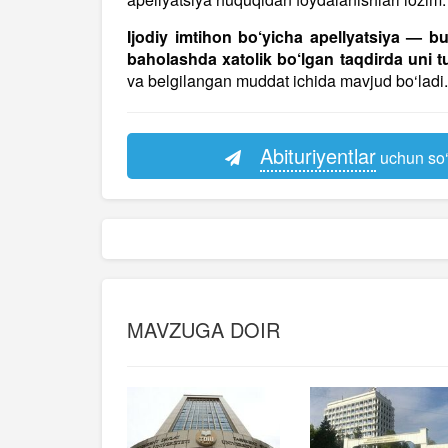
Ijodiy imtihon bo‘yicha apellyatsiya — bu a
baholashda xatolik bo‘lgan taqdirda uni tu
va belgilangan muddat ichida mavjud bo‘ladi.
Abituriyentlar
uchun so‘
MAVZUGA DOIR