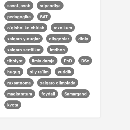
savol-javob
stipendiya
pedagogika
SAT
o‘qishni ko‘chirish
texnikum
xalqaro yutuqlar
oliygohlar
diniy
xalqaro sertifikat
imtihon
tibbiyot
ilmiy daraja
PhD
DSc
huquq
oliy ta'lim
yuridik
ruxsatnoma
xalqaro olimpiada
magistratura
foydali
Samarqand
kvota