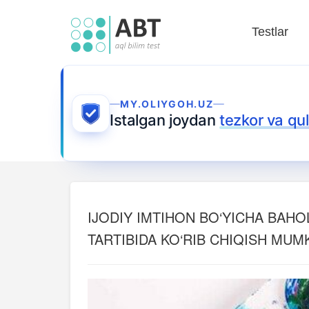
Testlar
MY.OLIYGOH.UZ
Istalgan joydan
tezkor va qu
IJODIY IMTIHON BO‘YICHA BAHO
TARTIBIDA KO‘RIB CHIQISH MUM