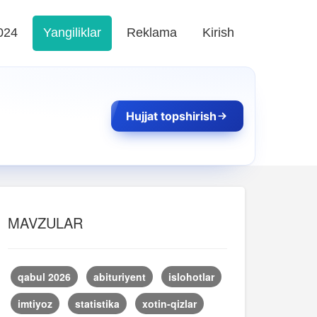
024
Yangiliklar
Reklama
Kirish
Hujjat topshirish
MAVZULAR
qabul 2026
abituriyent
islohotlar
imtiyoz
statistika
xotin-qizlar