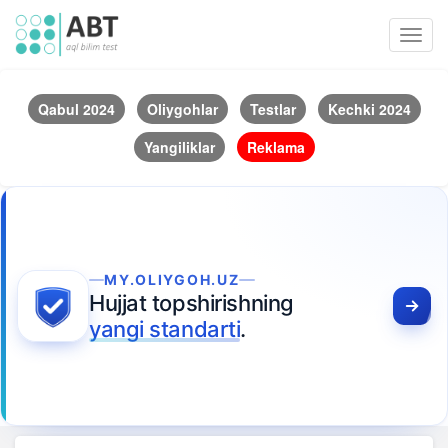
Toggl
navig
Qabul 2024
Oliygohlar
Testlar
Kechki 2024
Yangiliklar
Reklama
MY.OLIYGOH.UZ
Hujjat topshirishning
yangi standarti
.