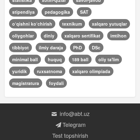
stipendiya
pedagogika
SAT
o‘qishni ko‘chirish
texnikum
xalqaro yutuqlar
oliygohlar
diniy
xalqaro sertifikat
imtihon
tibbiyot
ilmiy daraja
PhD
DSc
minimal ball
huquq
189 ball
oliy ta'lim
yuridik
ruxsatnoma
xalqaro olimpiada
magistratura
foydali
info@abt.uz
Telegram
Test topshirish