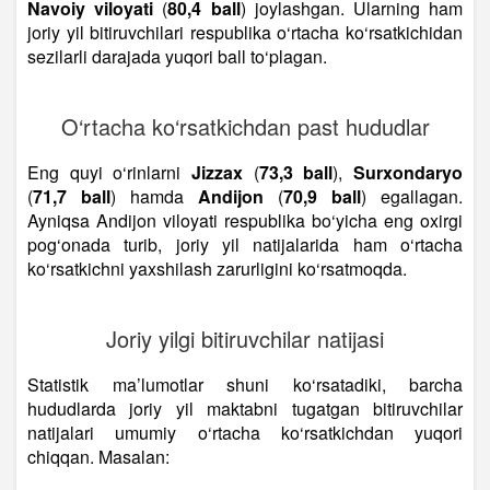
Navoiy viloyati
(
80,4 ball
) joylashgan. Ularning ham
joriy yil bitiruvchilari respublika o‘rtacha ko‘rsatkichidan
sezilarli darajada yuqori ball to‘plagan.
O‘rtacha ko‘rsatkichdan past hududlar
Eng quyi o‘rinlarni
Jizzax
(
73,3 ball
),
Surxondaryo
(
71,7 ball
) hamda
Andijon
(
70,9 ball
) egallagan.
Ayniqsa Andijon viloyati respublika bo‘yicha eng oxirgi
pog‘onada turib, joriy yil natijalarida ham o‘rtacha
ko‘rsatkichni yaxshilash zarurligini ko‘rsatmoqda.
Joriy yilgi bitiruvchilar natijasi
Statistik ma’lumotlar shuni ko‘rsatadiki, barcha
hududlarda joriy yil maktabni tugatgan bitiruvchilar
natijalari umumiy o‘rtacha ko‘rsatkichdan yuqori
chiqqan. Masalan: