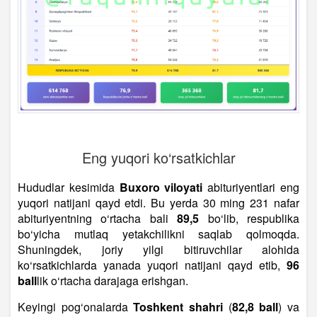
Eng yuqori ko‘rsatkichlar
Hududlar kesimida
Buxoro viloyati
abituriyentlari eng
yuqori natijani qayd etdi. Bu yerda 30 ming 231 nafar
abituriyentning o‘rtacha bali
89,5
bo‘lib, respublika
bo‘yicha mutlaq yetakchilikni saqlab qolmoqda.
Shuningdek, joriy yilgi bitiruvchilar alohida
ko‘rsatkichlarda yanada yuqori natijani qayd etib,
96
ball
lik o‘rtacha darajaga erishgan.
Keyingi pog‘onalarda
Toshkent shahri
(
82,8 ball
) va