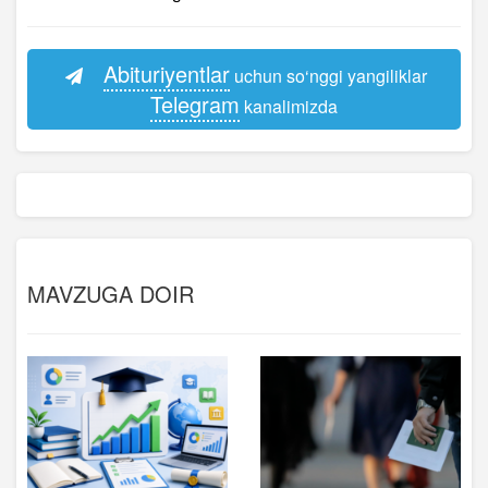
Abituriyentlar
uchun so‘nggi yangiliklar
Telegram
kanalimizda
MAVZUGA DOIR