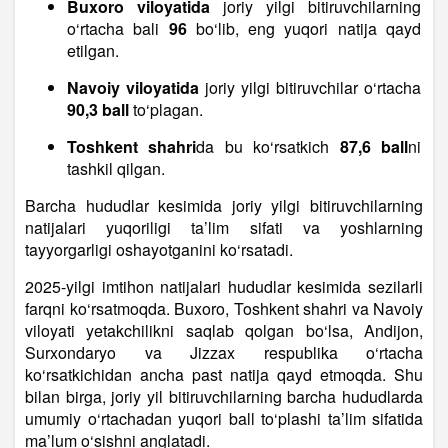
Buxoro viloyatida
joriy yilgi bitiruvchilarning
o‘rtacha bali
96
bo‘lib, eng yuqori natija qayd
etilgan.
Navoiy viloyatida
joriy yilgi bitiruvchilar o‘rtacha
90,3 ball
to‘plagan.
Toshkent shahri
da bu ko‘rsatkich
87,6 ball
ni
tashkil qilgan.
Barcha hududlar kesimida joriy yilgi bitiruvchilarning
natijalari yuqoriligi ta’lim sifati va yoshlarning
tayyorgarligi oshayotganini ko‘rsatadi.
2025-yilgi imtihon natijalari hududlar kesimida sezilarli
farqni ko‘rsatmoqda. Buxoro, Toshkent shahri va Navoiy
viloyati yetakchilikni saqlab qolgan bo‘lsa, Andijon,
Surxondaryo va Jizzax respublika o‘rtacha
ko‘rsatkichidan ancha past natija qayd etmoqda. Shu
bilan birga, joriy yil bitiruvchilarning barcha hududlarda
umumiy o‘rtachadan yuqori ball to‘plashi ta’lim sifatida
ma’lum o‘sishni anglatadi.