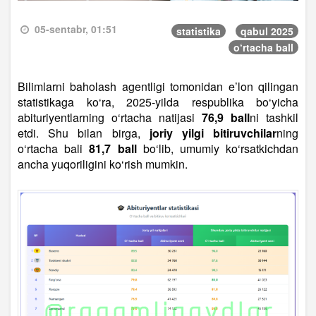
05-sentabr, 01:51
statistika
qabul 2025
o‘rtacha ball
Bilimlarni baholash agentligi tomonidan e’lon qilingan
statistikaga ko‘ra, 2025-yilda respublika bo‘yicha
abituriyentlarning o‘rtacha natijasi
76,9 ball
ni tashkil
etdi. Shu bilan birga,
joriy yilgi bitiruvchilar
ning
o‘rtacha bali
81,7 ball
bo‘lib, umumiy ko‘rsatkichdan
ancha yuqoriligini ko‘rish mumkin.