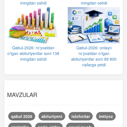
mingdan oshdi
mingdan oshdi
Qabul-2026: ro‘yxatdan
Qabul-2026: onlayn
o‘tgan abituriyentlar soni 138
ro‘yxatdan o‘tgan
mingdan oshdi
abituriyentlar soni 99 800
nafarga yetdi
MAVZULAR
qabul 2026
abituriyent
islohotlar
imtiyoz
statistika
xotin-qizlar
savol-javob