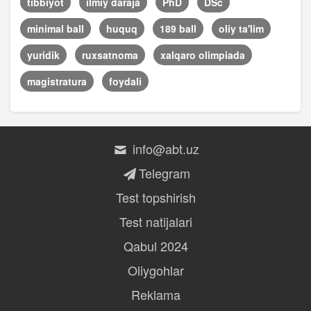
tibbiyot
ilmiy daraja
PhD
DSc
minimal ball
huquq
189 ball
oliy ta'lim
yuridik
ruxsatnoma
xalqaro olimpiada
magistratura
foydali
info@abt.uz
Telegram
Test topshirish
Test natijalari
Qabul 2024
Oliygohlar
Reklama