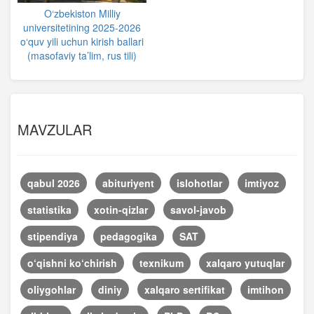
O‘zbekiston Milliy
universitetining 2025-2026
o‘quv yili uchun kirish ballari
(masofaviy ta’lim, rus tili)
MAVZULAR
qabul 2026
abituriyent
islohotlar
imtiyoz
statistika
xotin-qizlar
savol-javob
stipendiya
pedagogika
SAT
o‘qishni ko‘chirish
texnikum
xalqaro yutuqlar
oliygohlar
diniy
xalqaro sertifikat
imtihon