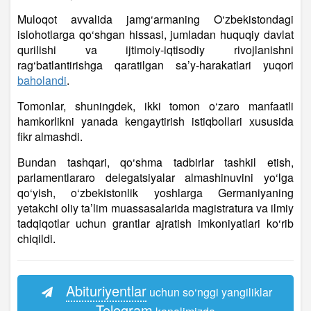
Muloqot avvalida jamg‘armaning O‘zbekistondagi
islohotlarga qo‘shgan hissasi, jumladan huquqiy davlat
qurilishi va ijtimoiy-iqtisodiy rivojlanishni
rag‘batlantirishga qaratilgan sa’y-harakatlari yuqori
baholandi
.
Tomonlar, shuningdek, ikki tomon o‘zaro manfaatli
hamkorlikni yanada kengaytirish istiqbollari xususida
fikr almashdi.
Bundan tashqari, qo‘shma tadbirlar tashkil etish,
parlamentlararo delegatsiyalar almashinuvini yo‘lga
qo‘yish, o‘zbekistonlik yoshlarga Germaniyaning
yetakchi oliy ta’lim muassasalarida magistratura va ilmiy
tadqiqotlar uchun grantlar ajratish imkoniyatlari ko‘rib
chiqildi.
Abituriyentlar
uchun so‘nggi yangiliklar
Telegram