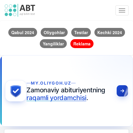
Toggl
navig
Qabul 2024
Oliygohlar
Testlar
Kechki 2024
Yangiliklar
Reklama
MY.OLIYGOH.UZ
Zamonaviy abituriyentning
raqamli yordamchisi
.