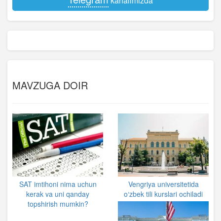
kanalimizda
MAVZUGA DOIR
SAT imtihoni nima uchun
Vengriya universitetida
kerak va uni qanday
o‘zbek tili kurslari ochiladi
topshirish mumkin?