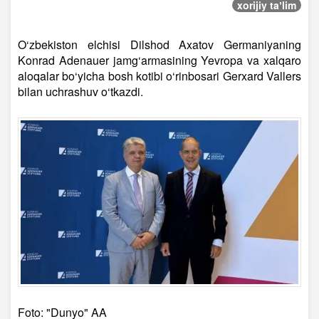
xorijiy taʼlim
O‘zbekiston elchisi Dilshod Axatov Germaniyaning
Konrad Adenauer jamg‘armasining Yevropa va xalqaro
aloqalar bo‘yicha bosh kotibi o‘rinbosari Gerxard Vallers
bilan uchrashuv o‘tkazdi.
Foto: "Dunyo" AA