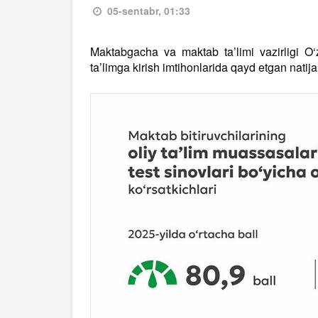
05-sentabr, 01:33
Maktabgacha va maktab ta’limi vazirligi O‘z
ta’limga kirish imtihonlarida qayd etgan natij