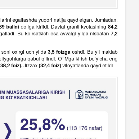
ntlarini egallashda yuqori natija qayd etgan. Jumladan,
89 ballni
qo‘lga kiritdi. Davlat granti kvotasining
84,2
 egalladi. Bu ko‘rsatkich esa avvalgi yilga nisbatan
7,2
 soni oxirgi uch yilda
3,5 foizga
oshdi. Bu yil maktab
liygohlarga qabul qilindi. OTMga kirish bo‘yicha eng
(38,2 foiz),
Jizzax
(32,4 foiz)
viloyatlarida qayd etildi.