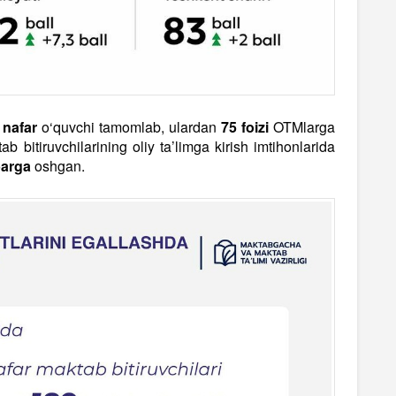
 nafar
o‘quvchi tamomlab, ulardan
75 foizi
OTMlarga
 bitiruvchilarining oliy ta’limga kirish imtihonlarida
barga
oshgan.