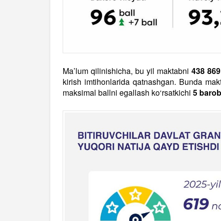
Ma’lum qilinishicha, bu yil maktabni
438 869
kirish imtihonlarida qatnashgan. Bunda maktab
maksimal ballni egallash ko‘rsatkichi
5 baro