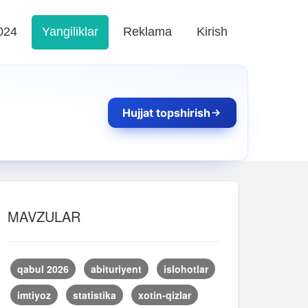
024
Yangiliklar
Reklama
Kirish
Hujjat topshirish
MAVZULAR
qabul 2026
abituriyent
islohotlar
imtiyoz
statistika
xotin-qizlar