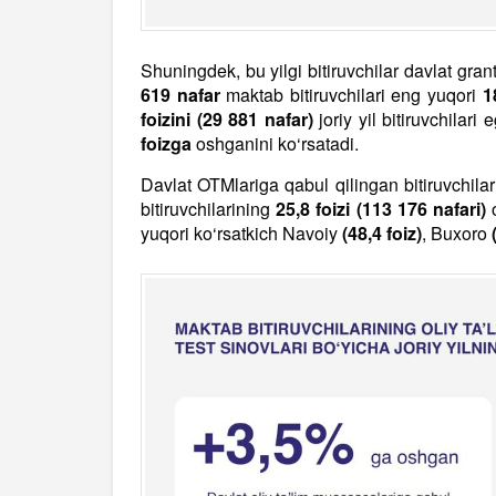
Shuningdek, bu yilgi bitiruvchilar davlat gra
619 nafar
maktab bitiruvchilari eng yuqori
1
foizini (29 881 nafar)
joriy yil bitiruvchilari
foizga
oshganini ko‘rsatadi.
Davlat OTMlariga qabul qilingan bitiruvchilar
bitiruvchilarining
25,8 foizi (113 176 nafari)
o
yuqori ko‘rsatkich Navoiy
(48,4 foiz)
, Buxoro