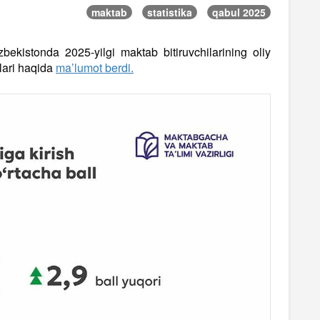
maktab
statistika
qabul 2025
bekistonda 2025-yilgi maktab bitiruvchilarining oliy
alari haqida
ma’lumot berdi.