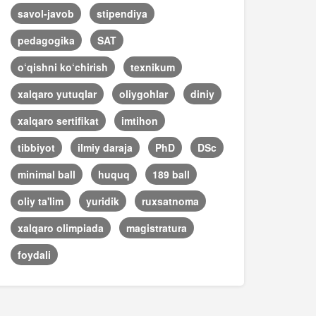
savol-javob
stipendiya
pedagogika
SAT
o‘qishni ko‘chirish
texnikum
xalqaro yutuqlar
oliygohlar
diniy
xalqaro sertifikat
imtihon
tibbiyot
ilmiy daraja
PhD
DSc
minimal ball
huquq
189 ball
oliy ta'lim
yuridik
ruxsatnoma
xalqaro olimpiada
magistratura
foydali