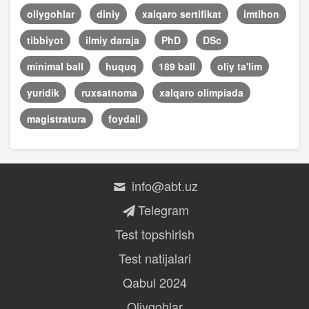
oliygohlar
diniy
xalqaro sertifikat
imtihon
tibbiyot
ilmiy daraja
PhD
DSc
minimal ball
huquq
189 ball
oliy ta'lim
yuridik
ruxsatnoma
xalqaro olimpiada
magistratura
foydali
info@abt.uz
Telegram
Test topshirish
Test natijalari
Qabul 2024
Oliygohlar