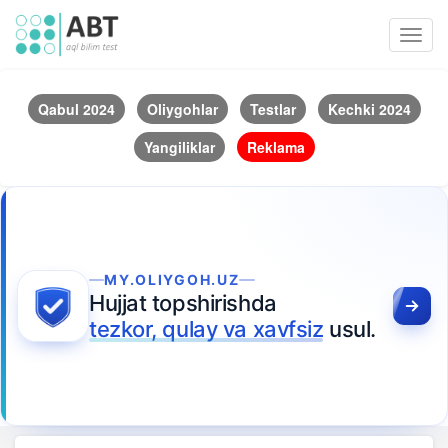
Toggl
navig
Qabul 2024
Oliygohlar
Testlar
Kechki 2024
Yangiliklar
Reklama
MY.OLIYGOH.UZ
Hujjat topshirishda
tezkor, qulay va xavfsiz
usul.