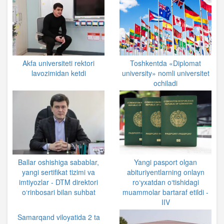
Akfa universiteti rektori
Toshkentda «Diplomat
lavozimidan ketdi
university» nomli universitet
ochiladi
Ballar oshishiga sabablar,
Yangi pasport olgan
yangi sertifikat tizimi va
abituriyentlarning onlayn
imtiyozlar - DTM direktori
ro‘yxatdan o‘tishidagi
o‘rinbosari bilan suhbat
muammolar bartaraf etildi -
IIV
Samarqand viloyatida 2 ta