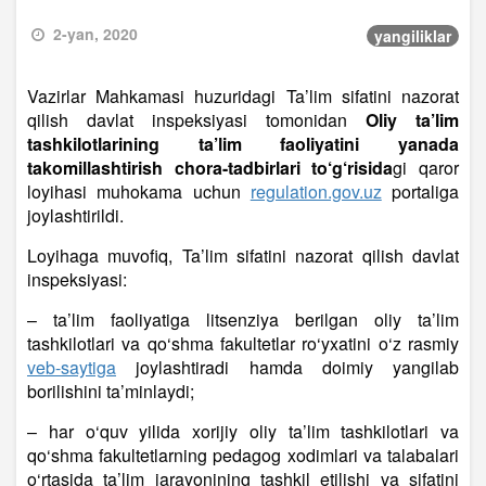
2-yan, 2020
yangiliklar
Vazirlar Mahkamasi huzuridagi Ta’lim sifatini nazorat
qilish davlat inspeksiyasi tomonidan
Oliy ta’lim
tashkilotlarining ta’lim faoliyatini yanada
takomillashtirish chora-tadbirlari to‘g‘risida
gi qaror
loyihasi muhokama uchun
regulation.gov.uz
portaliga
joylashtirildi.
Loyihaga muvofiq, Ta’lim sifatini nazorat qilish davlat
inspeksiyasi:
– ta’lim faoliyatiga litsenziya berilgan oliy ta’lim
tashkilotlari va qo‘shma fakultetlar ro‘yxatini o‘z rasmiy
veb-saytiga
joylashtiradi hamda doimiy yangilab
borilishini ta’minlaydi;
– har o‘quv yilida xorijiy oliy ta’lim tashkilotlari va
qo‘shma fakultetlarning pedagog xodimlari va talabalari
o‘rtasida ta’lim jarayonining tashkil etilishi va sifatini