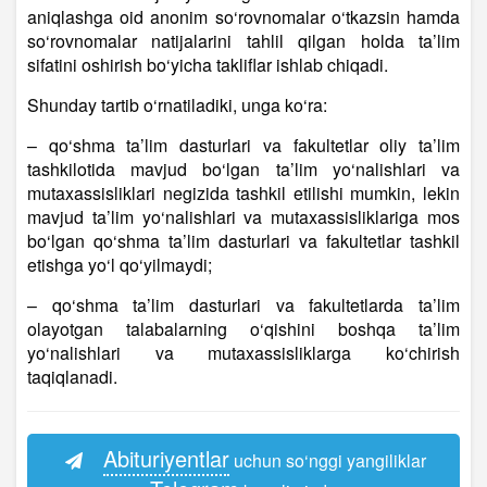
aniqlashga oid anonim so‘rovnomalar o‘tkazsin hamda
so‘rovnomalar natijalarini tahlil qilgan holda ta’lim
sifatini oshirish bo‘yicha takliflar ishlab chiqadi.
Shunday tartib o‘rnatiladiki, unga ko‘ra:
– qo‘shma ta’lim dasturlari va fakultetlar oliy ta’lim
tashkilotida mavjud bo‘lgan ta’lim yo‘nalishlari va
mutaxassisliklari negizida tashkil etilishi mumkin, lekin
mavjud ta’lim yo‘nalishlari va mutaxassisliklariga mos
bo‘lgan qo‘shma ta’lim dasturlari va fakultetlar tashkil
etishga yo‘l qo‘yilmaydi;
– qo‘shma ta’lim dasturlari va fakultetlarda ta’lim
olayotgan talabalarning o‘qishini boshqa ta’lim
yo‘nalishlari va mutaxassisliklarga ko‘chirish
taqiqlanadi.
Abituriyentlar
uchun so‘nggi yangiliklar