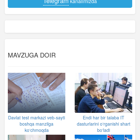
Telegram
kanalimizda
MAVZUGA DOIR
Davlat test markazi veb-sayti
Endi har bir talaba IT
boshqa manzilga
dasturlarini o‘rganishi shart
ko‘chmoqda
bo‘ladi