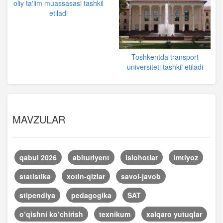
oliy taʼlim muassasasi tashkil
etiladi
Toshkentda transport
universiteti tashkil etiladi
MAVZULAR
qabul 2026
abituriyent
islohotlar
imtiyoz
statistika
xotin-qizlar
savol-javob
stipendiya
pedagogika
SAT
o‘qishni ko‘chirish
texnikum
xalqaro yutuqlar