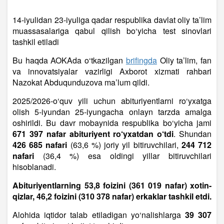
14-iyulidan 23-iyuliga qadar respublika davlat oliy ta’lim
muassasalariga qabul qilish bo‘yicha test sinovlari
tashkil etiladi
Bu haqda AOKAda o‘tkazilgan
brifingda
Oliy ta’lim, fan
va innovatsiyalar vazirligi Axborot xizmati rahbari
Nazokat Abduqunduzova ma’lum qildi.
2025/2026-o‘quv yili uchun abituriyentlarni ro‘yxatga
olish 5-iyundan 25-iyungacha onlayn tarzda amalga
oshirildi. Bu davr mobaynida respublika bo‘yicha jami
671 397 nafar abituriyent ro‘yxatdan o‘tdi
. Shundan
426 685 nafari
(63,6 %) joriy yil bitiruvchilari,
244 712
nafari
(36,4 %) esa oldingi yillar bitiruvchilari
hisoblanadi.
Abituriyentlarning 53,8 foizini (361 019 nafar) xotin-
qizlar, 46,2 foizini (310 378 nafar) erkaklar tashkil etdi.
Alohida iqtidor talab etiladigan yo‘nalishlarga
39 307