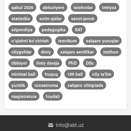
qabul 2026
abituriyent
islohotlar
imtiyoz
statistika
xotin-qizlar
savol-javob
stipendiya
pedagogika
SAT
o‘qishni ko‘chirish
texnikum
xalqaro yutuqlar
oliygohlar
diniy
xalqaro sertifikat
imtihon
tibbiyot
ilmiy daraja
PhD
DSc
minimal ball
huquq
189 ball
oliy ta'lim
yuridik
ruxsatnoma
xalqaro olimpiada
magistratura
foydali
info@abt.uz