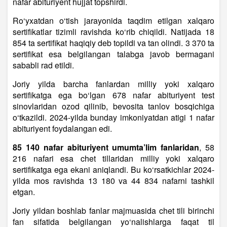
nafar abituriyent hujjat topshirdi.
Ro‘yxatdan o‘tish jarayonida taqdim etilgan xalqaro
sertifikatlar tizimli ravishda ko‘rib chiqildi. Natijada 18
854 ta sertifikat haqiqiy deb topildi va tan olindi. 3 370 ta
sertifikat esa belgilangan talabga javob bermagani
sababli rad etildi.
Joriy yilda barcha fanlardan milliy yoki xalqaro
sertifikatga ega bo‘lgan 678 nafar abituriyent test
sinovlaridan ozod qilinib, bevosita tanlov bosqichiga
o‘tkazildi. 2024-yilda bunday imkoniyatdan atigi 1 nafar
abituriyent foydalangan edi.
85 140 nafar abituriyent umumta’lim fanlaridan
, 58
216 nafari esa chet tillaridan milliy yoki xalqaro
sertifikatga ega ekani aniqlandi. Bu ko‘rsatkichlar 2024-
yilda mos ravishda 13 180 va 44 834 nafarni tashkil
etgan.
Joriy yildan boshlab fanlar majmuasida chet tili birinchi
fan sifatida belgilangan yo‘nalishlarga faqat til