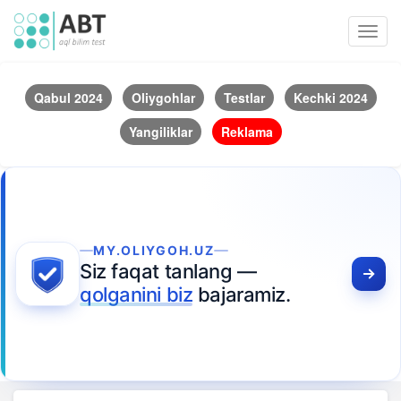
Toggl
navig
Qabul 2024
Oliygohlar
Testlar
Kechki 2024
Yangiliklar
Reklama
MY.OLIYGOH.UZ
Siz faqat tanlang —
qolganini biz
bajaramiz.