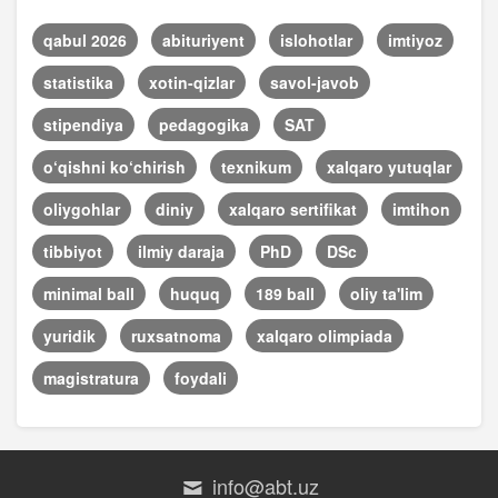
qabul 2026
abituriyent
islohotlar
imtiyoz
statistika
xotin-qizlar
savol-javob
stipendiya
pedagogika
SAT
o‘qishni ko‘chirish
texnikum
xalqaro yutuqlar
oliygohlar
diniy
xalqaro sertifikat
imtihon
tibbiyot
ilmiy daraja
PhD
DSc
minimal ball
huquq
189 ball
oliy ta'lim
yuridik
ruxsatnoma
xalqaro olimpiada
magistratura
foydali
info@abt.uz