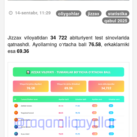
14-sentabr, 11:29
oliygohlar
jizzax
statistika
qabul 2025
Jizzax viloyatidan
34 722
abituriyent test sinovlarida
qatnashdi. Ayollarning o‘rtacha bali
76.58
, erkaklarniki
esa
69.36