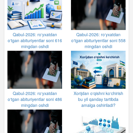
Qabul-2026: ro‘yxatdan
Qabul-2026: ro‘yxatdan
o‘tgan abituriyentlar soni 616
o‘tgan abituriyentlar soni 558
mingdan oshdi
mingdan oshdi
Qabul-2026: ro‘yxatdan
Xorijdan o‘qishni ko‘chirish
o‘tgan abituriyentlar soni 486
bu yil qanday tartibda
mingdan oshdi
amalga oshiriladi?