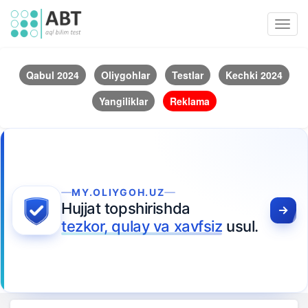
Toggl
navig
Qabul 2024
Oliygohlar
Testlar
Kechki 2024
Yangiliklar
Reklama
MY.OLIYGOH.UZ
Hujjat topshirishda
tezkor, qulay va xavfsiz
usul.