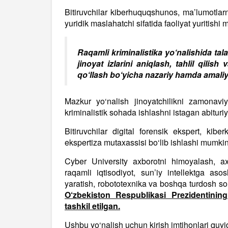
Bitiruvchilar kiberhuquqshunos, ma’lumotlarn
yuridik maslahatchi sifatida faoliyat yuritishi
Raqamli kriminalistika yo‘nalishida tala
jinoyat izlarini aniqlash, tahlil qilish
qo‘llash bo‘yicha nazariy hamda amaliy 
Mazkur yo‘nalish jinoyatchilikni zamonavi
kriminalistik sohada ishlashni istagan abituri
Bitiruvchilar digital forensik ekspert, kibe
ekspertiza mutaxassisi bo‘lib ishlashi mumkin
Cyber University axborotni himoyalash, axb
raqamli iqtisodiyot, sun’iy intellektga asos
yaratish, robototexnika va boshqa turdosh so
O‘zbekiston Respublikasi Prezidentinin
tashkil etilgan.
Ushbu yo‘nalish uchun kirish imtihonlari quyid