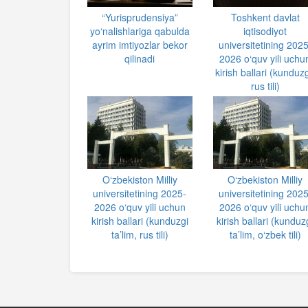
“Yurisprudensiya”
Toshkent davlat
yo‘nalishlariga qabulda
iqtisodiyot
ayrim imtiyozlar bekor
universitetining 2025
qilinadi
2026 o‘quv yili uchu
kirish ballari (kunduzg
rus tili)
O‘zbekiston Milliy
O‘zbekiston Milliy
universitetining 2025-
universitetining 2025
2026 o‘quv yili uchun
2026 o‘quv yili uchu
kirish ballari (kunduzgi
kirish ballari (kunduz
ta’lim, rus tili)
ta’lim, o‘zbek tili)