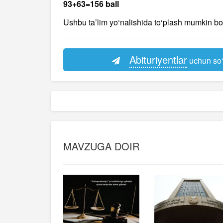
93+63=156 ball
Ushbu taʼlim yo‘nalishida to‘plash mumkin b
Abituriyentlar
uchun so‘
MAVZUGA DOIR