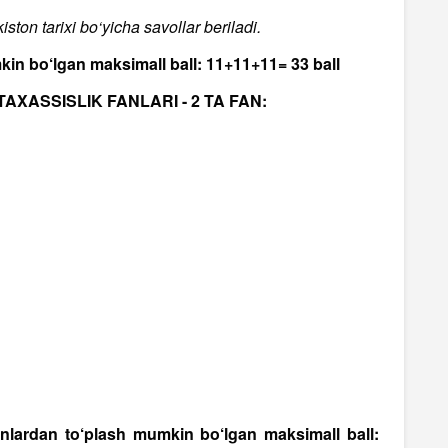
ston tarixi bo‘yicha savollar beriladi.
 bo‘lgan maksimall ball: 11+11+11= 33 ball
AXASSISLIK FANLARI - 2 TA FAN:
anlardan to‘plash mumkin bo‘lgan maksimall ball: