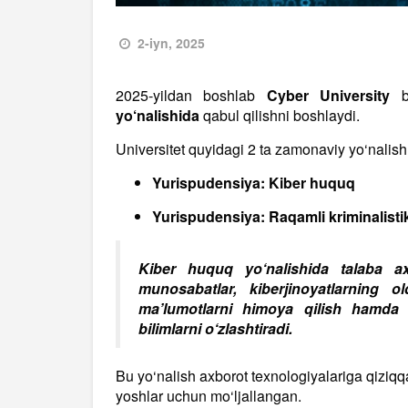
2-iyn, 2025
2025-yildan boshlab
Cyber University
ba
yo‘nalishida
qabul qilishni boshlaydi.
Universitet quyidagi 2 ta zamonaviy yo‘nalishni
Yurispudensiya: Kiber huquq
Yurispudensiya: Raqamli kriminalisti
Kiber huquq yo‘nalishida talaba ax
munosabatlar, kiberjinoyatlarning o
ma’lumotlarni himoya qilish hamda 
bilimlarni o‘zlashtiradi.
Bu yo‘nalish axborot texnologiyalariga qiziqqa
yoshlar uchun mo‘ljallangan.