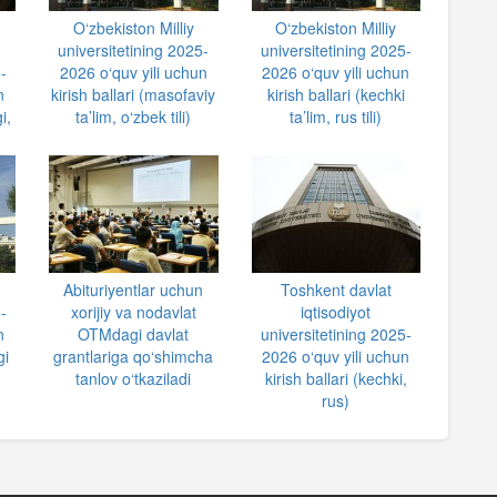
O‘zbekiston Milliy
O‘zbekiston Milliy
universitetining 2025-
universitetining 2025-
-
2026 o‘quv yili uchun
2026 o‘quv yili uchun
n
kirish ballari (masofaviy
kirish ballari (kechki
i,
ta’lim, o‘zbek tili)
ta’lim, rus tili)
Abituriyentlar uchun
Toshkent davlat
-
xorijiy va nodavlat
iqtisodiyot
n
OTMdagi davlat
universitetining 2025-
gi
grantlariga qo‘shimcha
2026 o‘quv yili uchun
tanlov o‘tkaziladi
kirish ballari (kechki,
rus)