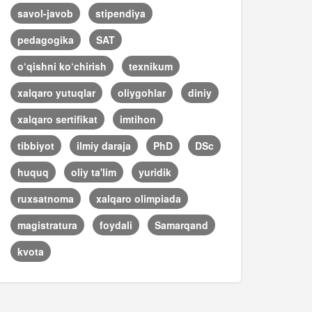
savol-javob
stipendiya
pedagogika
SAT
o‘qishni ko‘chirish
texnikum
xalqaro yutuqlar
oliygohlar
diniy
xalqaro sertifikat
imtihon
tibbiyot
ilmiy daraja
PhD
DSc
huquq
oliy ta'lim
yuridik
ruxsatnoma
xalqaro olimpiada
magistratura
foydali
Samarqand
kvota