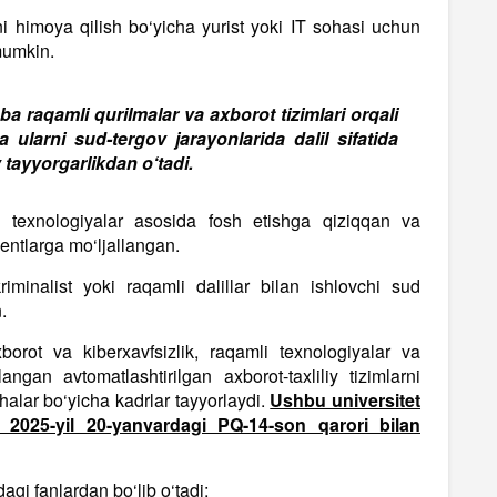
i himoya qilish bo‘yicha yurist yoki IT sohasi uchun
 mumkin.
ba raqamli qurilmalar va axborot tizimlari orqali
 va ularni sud-tergov jarayonlarida dalil sifatida
tayyorgarlikdan o‘tadi.
y texnologiyalar asosida fosh etishga qiziqqan va
yentlarga mo‘ljallangan.
rkriminalist yoki raqamli dalillar bilan ishlovchi sud
.
orot va kiberxavfsizlik, raqamli texnologiyalar va
langan avtomatlashtirilgan axborot-taxliliy tizimlarni
halar bo‘yicha kadrlar tayyorlaydi.
Ushbu universitet
g 2025-yil 20-yanvardagi PQ-14-son qarori bilan
agi fanlardan bo‘lib o‘tadi: