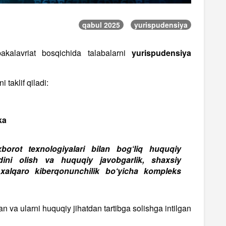
qabul 2025
yurispudensiya
kalavriat bosqichida talabalarni
yurispudensiya
 taklif qiladi:
ka
borot texnologiyalari bilan bog‘liq huquqiy
ldini olish va huquqiy javobgarlik, shaxsiy
xalqaro kiberqonunchilik bo‘yicha kompleks
n va ularni huquqiy jihatdan tartibga solishga intilgan