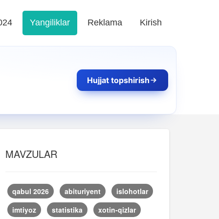
024
Yangiliklar
Reklama
Kirish
Hujjat topshirish
MAVZULAR
qabul 2026
abituriyent
islohotlar
imtiyoz
statistika
xotin-qizlar