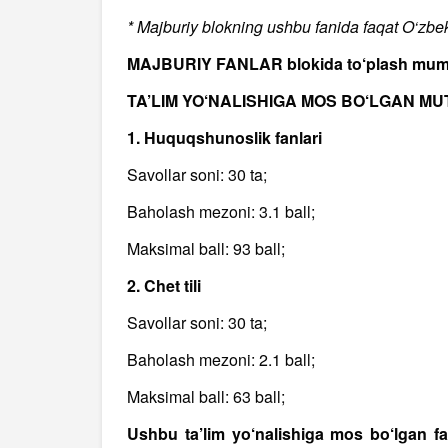
* Majburiy blokning ushbu fanida faqat O‘zbeki
MAJBURIY FANLAR blokida to‘plash mumkin
TA’LIM YO‘NALISHIGA MOS BO‘LGAN MUT
1. Huquqshunoslik fanlari
Savollar soni: 30 ta;
Baholash mezoni: 3.1 ball;
Maksimal ball: 93 ball;
2. Chet tili
Savollar soni: 30 ta;
Baholash mezoni: 2.1 ball;
Maksimal ball: 63 ball;
Ushbu ta’lim yo‘nalishiga mos bo‘lgan f