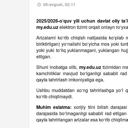
09-avgust, 02:11
2025/2026-o‘quv yili uchun davlat oliy ta
my.edu.uz
elektron tizimi orqali onlayn ro‘yxa
Arizalarni ko‘rib chiqish natijasida ko‘plab
biriktirilgan) yo‘nalishi bo‘yicha mos yoki tur
yoki yuki to‘liq yuklanmagani, yuklangan huj
etilgan.
Shuni inobatga olib,
my.edu.uz
tizimidan ma
kamchiliklar mavjud bo‘lganligi sababli rad
qayta tahrirlash imkoniyatiga ega.
Ushbu muddatdan so‘ng tahrirlashga yo‘l qo
ko‘rib chiqilmaydi.
Muhim eslatma:
xorijiy tilni bilish darajasi
darajasida bo‘lmaganligi sababli rad etilgan 
qayta tahrirlangan arizalar esa ko‘rib chiqilma