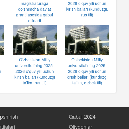
magistraturaga
2026 o‘quv yili uchun
qoʻshimcha davlat
kirish ballari (kunduzgi,
granti asosida qabul
rus tili)
qilinadi
O‘zbekiston Milliy
O‘zbekiston Milliy
-
universitetining 2025-
universitetining 2025-
n
2026 o‘quv yili uchun
2026 o‘quv yili uchun
kirish ballari (kunduzgi
kirish ballari (kunduzgi
ta’lim, rus tili)
ta’lim, o‘zbek tili)
opshirish
Qabul 2024
tijalari
Oliygohlar