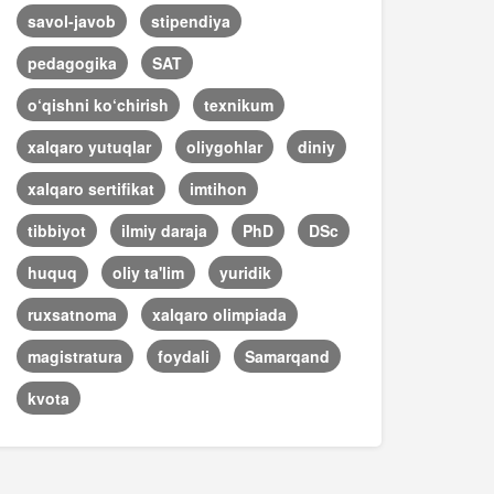
savol-javob
stipendiya
pedagogika
SAT
o‘qishni ko‘chirish
texnikum
xalqaro yutuqlar
oliygohlar
diniy
xalqaro sertifikat
imtihon
tibbiyot
ilmiy daraja
PhD
DSc
huquq
oliy ta'lim
yuridik
ruxsatnoma
xalqaro olimpiada
magistratura
foydali
Samarqand
kvota