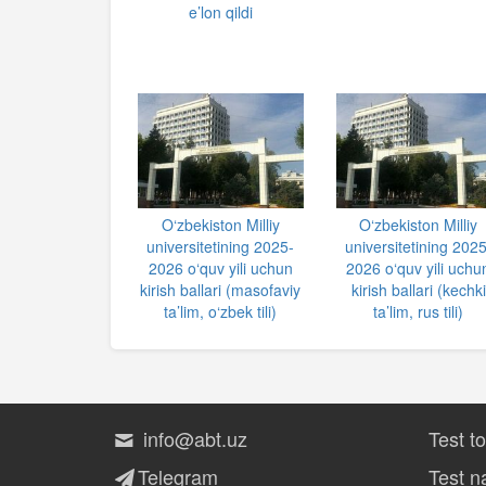
e’lon qildi
O‘zbekiston Milliy
O‘zbekiston Milliy
universitetining 2025-
universitetining 2025
2026 o‘quv yili uchun
2026 o‘quv yili uchu
kirish ballari (masofaviy
kirish ballari (kechki
ta’lim, o‘zbek tili)
ta’lim, rus tili)
info@abt.uz
Test t
Telegram
Test na