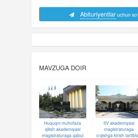
Abituriyentlar
uchun so‘
MAVZUGA DOIR
Huquqni muhofaza
IIV akademiyasi
qilish akademiyasi
magistraturaga
magistraturaga qabul
oʻqishga kirish tartibla