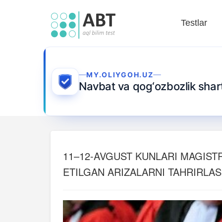
Testlar
MY.OLIYGOH.UZ
Navbat va qog‘ozbozlik sha
11–12-AVGUST KUNLARI MAGIST
ETILGAN ARIZALARNI TAHRIRLA