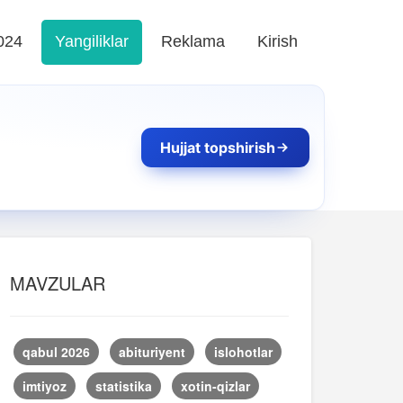
024
Yangiliklar
Reklama
Kirish
Hujjat topshirish
MAVZULAR
qabul 2026
abituriyent
islohotlar
imtiyoz
statistika
xotin-qizlar