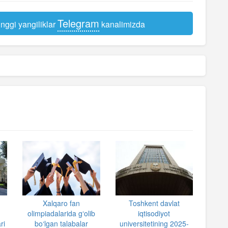
Telegram
nggi yangiliklar
kanalimizda
Xalqaro fan
Toshkent davlat
olimpiadalarida gʻolib
iqtisodiyot
ri
bo‘lgan talabalar
universitetining 2025-