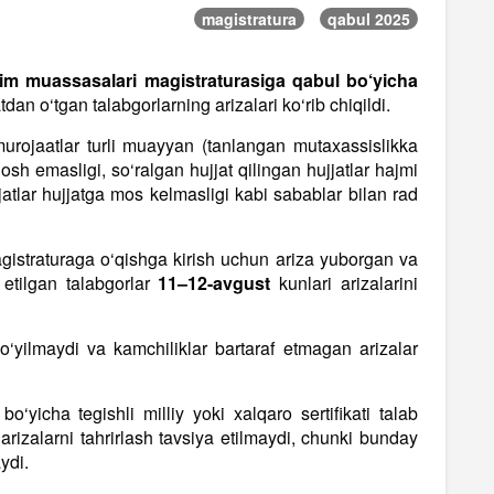
magistratura
qabul 2025
’lim muassasalari magistraturasiga qabul bo‘yicha
tdan o‘tgan talabgorlarning arizalari ko‘rib chiqildi.
 murojaatlar turli muayyan (tanlangan mutaxassislikka
dosh emasligi, so‘ralgan hujjat qilingan hujjatlar hajmi
jatlar hujjatga mos kelmasligi kabi sabablar bilan rad
gistraturaga o‘qishga kirish uchun ariza yuborgan va
 etilgan talabgorlar
11–12-avgust
kunlari arizalarini
‘yilmaydi va kamchiliklar bartaraf etmagan arizalar
 bo‘yicha tegishli milliy yoki xalqaro sertifikati talab
arizalarni tahrirlash tavsiya etilmaydi, chunki bunday
ydi.